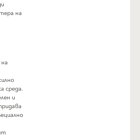
ди
тера на
 на
силно
а среда.
лен и
 придава
пециално
ят