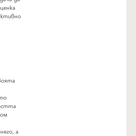
оценка
фективно
воята
ато
остта
дом
него, а