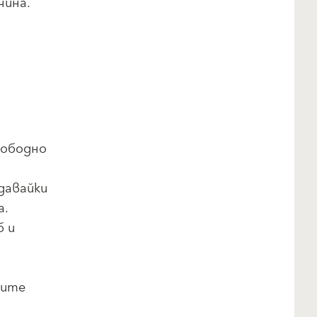
чина.
вободно
давайки
а.
б и
ните