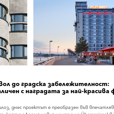
ол до градска забележителност:
отличен с наградата за най-красива 
илоз, днес проектът е преобразен във впечатля