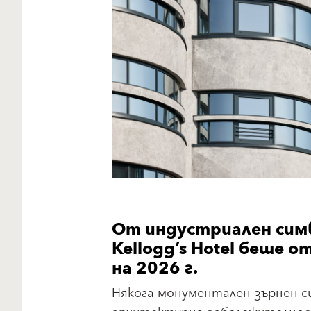
От индустриален симв
Kellogg’s Hotel беше 
на 2026 г.
Някога монументален зърнен с