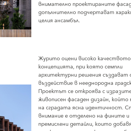
внимателно проектираните фаса
допълнително подчертават харак
целия ансамбъл.
Журито оцени високо качеството
концепцията, при която семпли
архитектурни решения създават 
въздействие в нееднородна градск
Проектът се откроява с изразите
живописен фасаден дизайн, който
на сградата ясна идентичност. С
внимание е отделено на фините и
премислени детайли, които добав