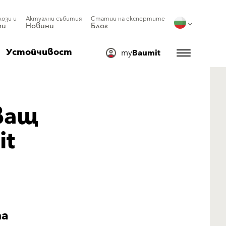
лози и
Актуални събития
Статии на експертите
ти
Новини
Блог
Устойчивост
my
Baumit
ващ
it
та