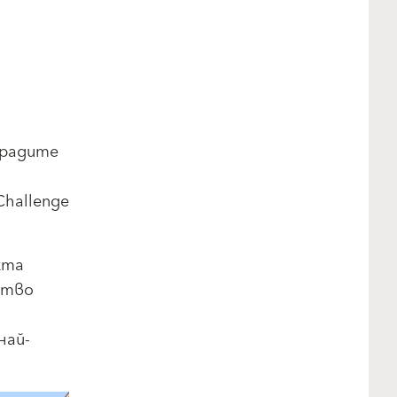
градите
hallenge
кта
ство
най-