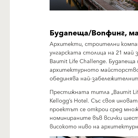
Будапеща/Вопфинг, ма
Архитекти, строителни компан
унгарската столица на 21 май
Baumit Life Challenge. Будапещ
архитектурното майсторство. Т
обединява най-забележителнит
Престижната титла „Baumit Lif
Kellogg’s Hotel. Със своя ино
проектът се открои сред множ
номинираните във всички шест
високото ниво на архитектурн