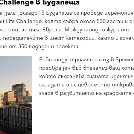
 Challenge в Будапеща
а зала „Вигадо“ в Будапеща се проведе церемони
 Life Challenge, която събра около 500 гости и 
оекти от цяла Европа. Международно жури от
 победителите в шест категории, както и голе
ече от 350 подадени проекта.
Бивш индустриален силоз в Бремен
преобразен във впечатляващ хоте
който съхранява силната иденти
сградата и същевременно открив
глава в развитието на градската 