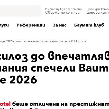
Имате нужда от помощ?
Брошури, ката
Свържете се с нас!
ценови лис
луги
Референции
За нас
Баумит клуб
lenge 2026 отличи най-интересната фасада в Европа
силоз до впечатля
ания спечели Baum
ge 2026
otel
беше отличена на престижна