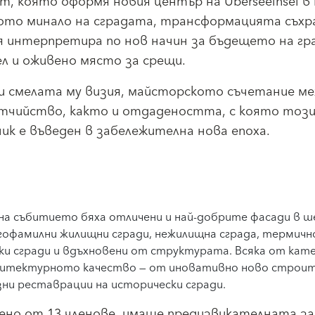
, която оформя новия център на Überseeinsel в 
ото минало на сградата, трансформацията съхр
я интерпретира по нов начин за бъдещето на гр
л и оживено място за срещи.
 смелата му визия, майсторското съчетание м
тчийство, както и отдадеността, с която тоз
к е въведен в забележителна нова епоха.
 на събитието бяха отличени и най-добрите фасади в 
гофамилни жилищни сгради, нежилищна сграда, термичн
ски сгради и вдъхновени от структурата. Всяка от кат
рхитектурното качество — от иновативно ново строи
ни реставрации на исторически сгради.
но от 13 членове, имаше предизвикателната за