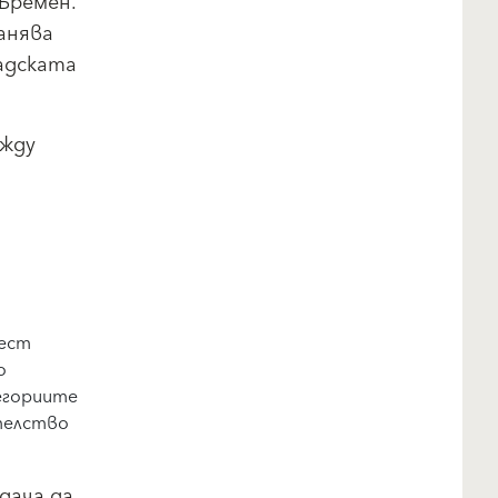
Бремен.
анява
адската
ежду
и
шест
о
егориите
телство
дача да