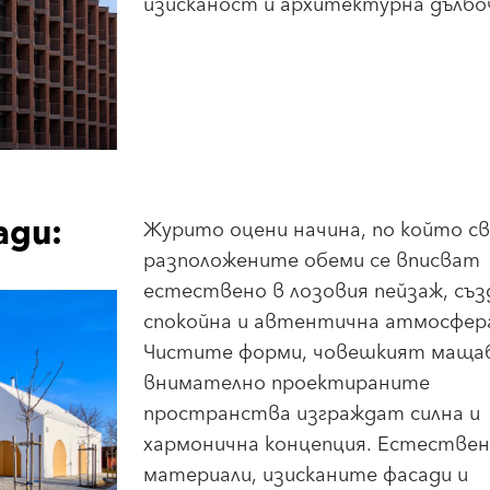
изисканост и архитектурна дълбо
ади:
Журито оцени начина, по който с
разположените обеми се вписват
естествено в лозовия пейзаж, съз
спокойна и автентична атмосфер
Чистите форми, човешкият маща
внимателно проектираните
пространства изграждат силна и
хармонична концепция. Естестве
материали, изисканите фасади и