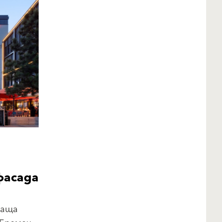
фасада
ваща