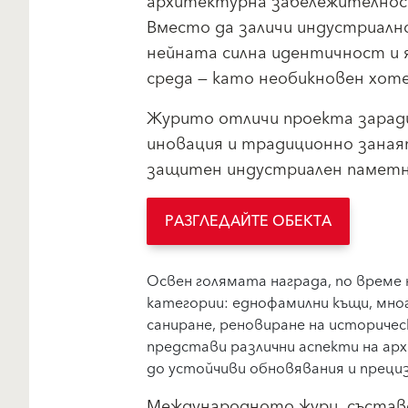
архитектурна забележителност
Вместо да заличи индустриалн
нейната силна идентичност и 
среда — като необикновен хоте
Журито отличи проекта заради
иновация и традиционно заная
защитен индустриален паметни
РАЗГЛЕДАЙТЕ ОБЕКТА
Освен голямата награда, по време
категории: еднофамилни къщи, мно
саниране, реновиране на историче
представи различни аспекти на а
до устойчиви обновявания и прециз
Международното жури, съставе