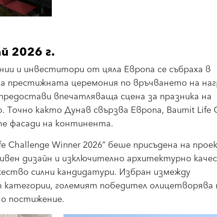
й 2026 г.
ии и инвеститори от цяла Европа се събраха в
 за престижната церемония по връчването на на
а предостави впечатляваща сцена за празника на
очно както Дунав свързва Европа, Baumit Life C
е фасади на континента.
e Challenge Winner 2026“ беше присъдена на прое
вативен дизайн и изключително архитектурно каче
ество силни кандидатури. Избран измежду
 категории, големият победител олицетворява 
о постижение.