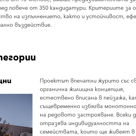
ред повече от 350 кандидатури. Критериите за 
ество на изпълнението, както и устойчивост, е
иално въздействие.
тегории
щни
Проектът впечатли журито със с
органична жилищна концепция,
естествено вписана в пейзажа, к
същевременно избягва монотонн
на редовото застрояване. Всеки 
отразява индивидуалността на
семействата, които ще живеят в 