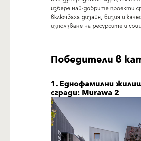
избере най-добрите проекти с
включваха дизайн, визия и кач
използване на ресурсите и соц
Победители в ка
1. Еднофамилни жили
сгради: Murawa 2