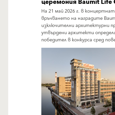
церемония Baumit Life
На 21 май 2026 г. в концертнат
връчването на наградите Baumit
изключителни архитектурни пр
утвърдени архитекти определи
победител в конкурса сред пов