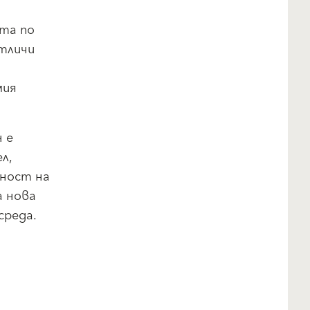
ята по
отличи
мия
 е
л,
чност на
а нова
среда.