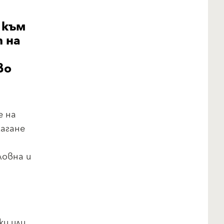
 към
 на
во
е на
агане
ловна и
ки или