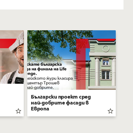
Български проект сред
Как
най-добрите фасади в
про
Европа
ст
star_border
star_border