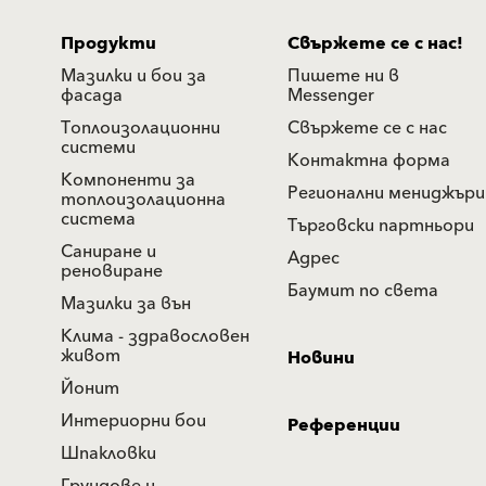
Продукти
Свържете се с нас!
Мазилки и бои за
Пишете ни в
фасада
Messenger
Топлоизолационни
Свържете се с нас
системи
Контактна форма
Компоненти за
Регионални мениджъри
топлоизолационна
система
Търговски партньори
Саниране и
Адрес
реновиране
Баумит по света
Мазилки за вън
Клима - здравословен
живот
Новини
Йонит
Интериорни бои
Референции
Шпакловки