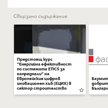
Свързано съдържание
Предстоящ курс
“Енергийна ефективност
по системата ETICS за
напреднали” на
Европейския цифров
Баумит
иновационен хъб (ЕЦИХ) в
добрит
сектор строителство
Българ
star_border
star_border