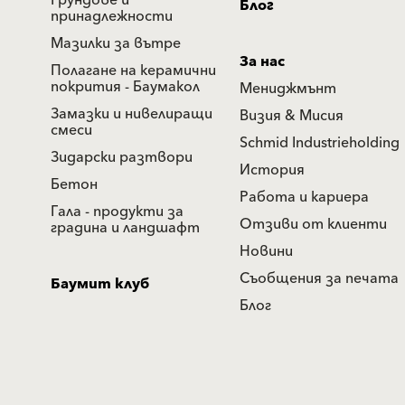
Грундове и
Блог
принадлежности
Мазилки за вътре
За нас
Полагане на керамични
покрития - Баумакол
Мениджмънт
Замазки и нивелиращи
Визия & Мисия
смеси
Schmid Industrieholding
Зидарски разтвори
История
Бетон
Работа и кариера
Гала - продукти за
Отзиви от клиенти
градина и ландшафт
Новини
Съобщения за печата
Баумит клуб
Блог