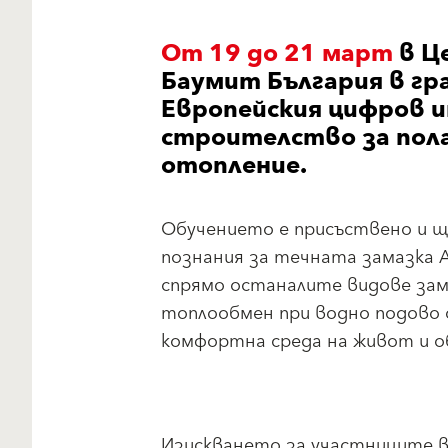
От 19 до 21 март
в Ц
Баумит България в гра
Европейския цифров и
строителство за пола
отопление.
Обучението е присъствено и ще
познания за течната замазка 
спрямо останалите видове зама
топлообмен при водно подово о
комфортна среда на живот и о
Изискването за участниците в 