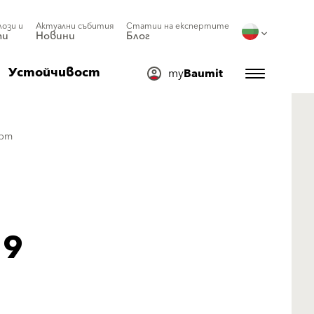
лози и
Актуални събития
Статии на експертите
ти
Новини
Блог
Устойчивост
my
Baumit
арт
19