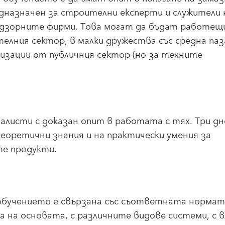
дназначен за строителни експерти и служители 
дзорните фирми. Това могат да бъдат работещи
елния сектор, в малки дружества със средна па
низации от публичния сектор (но за техните
алисти с доказан опит в работата с тях. Три д
еоретични знания и на практически умения за
те продукти.
обучението е свързана със съответната норма
а на основата, с различните видове системи, с 