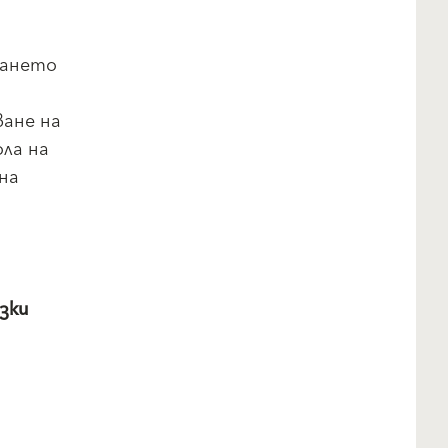
ването
ване на
ла на
на
зки