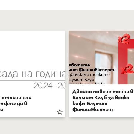
Двойно повече точки в
 отличи най-
Баумит Клуб за всяка
е фасади в
кофа Баумит
ия
ФинишЕксперт
star_border