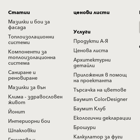
Статии
ценови листи
Мазилки и бои за
фасада
Услуги
Топлоизолационни
Продукти А-Я
системи
Ценова листа
Компоненти за
топлоизолационна
Архитектурни
система
детайли
Саниране и
Приложения в помощ
реновиране
на проектанта
Мазилки за вън
Търсачка на цветове
Клима - здравословен
Баумит ColorDesigner
живот
Баумит Клуб
Йонит
Екологични декларации
Интериорни бои
Брошури
Шпакловки
Калкулатор за фуги