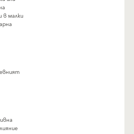
на
 в малки
зарна
невният
тивна
влияние