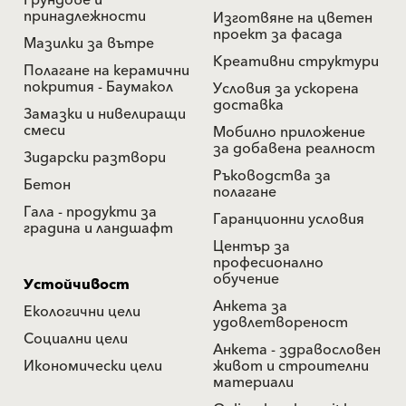
Грундове и
принадлежности
Изготвяне на цветен
проект за фасада
Мазилки за вътре
Креативни структури
Полагане на керамични
покрития - Баумакол
Условия за ускорена
доставка
Замазки и нивелиращи
смеси
Мобилно приложение
за добавена реалност
Зидарски разтвори
Ръководства за
Бетон
полагане
Гала - продукти за
Гаранционни условия
градина и ландшафт
Център за
професионално
обучение
Устойчивост
Анкета за
Екологични цели
удовлетвореност
Социални цели
Анкета - здравословен
Икономически цели
живот и строителни
материали