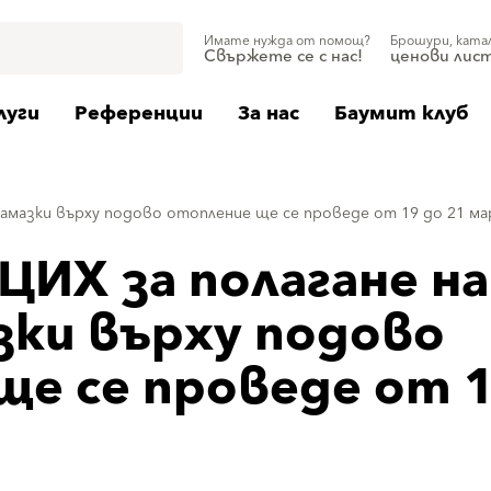
Имате нужда от помощ?
Брошури, ката
Свържете се с нас!
ценови лис
луги
Референции
За нас
Баумит клуб
 замазки върху подово отопление ще се проведе от 19 до 21 м
ЦИХ за полагане на
зки върху подово
ще се проведе от 