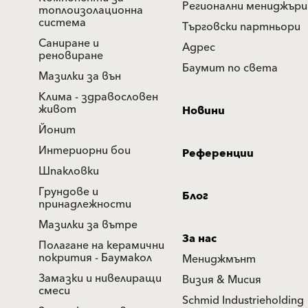
Регионални мениджъри
топлоизолационна
система
Търговски партньори
Саниране и
Адрес
реновиране
Баумит по света
Мазилки за вън
Клима - здравословен
живот
Новини
Йонит
Интериорни бои
Референции
Шпакловки
Грундове и
Блог
принадлежности
Мазилки за вътре
За нас
Полагане на керамични
покрития - Баумакол
Мениджмънт
Замазки и нивелиращи
Визия & Мисия
смеси
Schmid Industrieholding