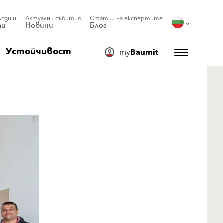
лози и
Актуални събития
Статии на експертите
ти
Новини
Блог
Устойчивост
my
Baumit