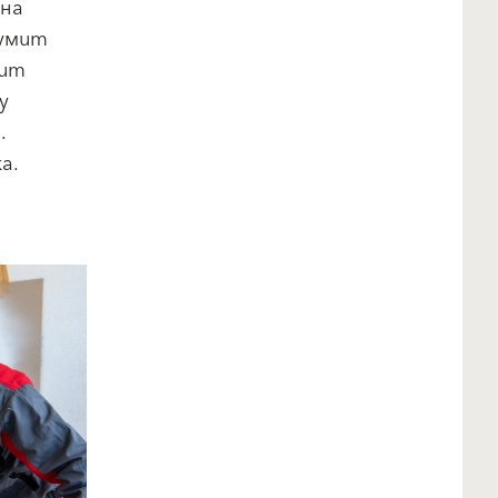
 на
умит
мит
у
.
а.