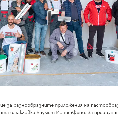
ение за разнообразните приложения на пастообра
хата шпакловка Баумит ЙонитФино. За прецизна