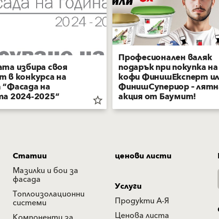
Професионален валяк
ата избира своя
подарък при покупка на
 в конкурса на
кофи ФинишЕксперт и
 “Фасада на
ФинишСупериор – лятн
та 2024-2025“
акция от Баумит!
star_border
Статии
ценови листи
Мазилки и бои за
фасада
Услуги
Топлоизолационни
Продукти А-Я
системи
Ценова листа
Компоненти за