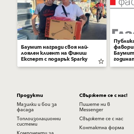
Публик
Баумит награди своя най-
фаворит
лоялен клиент на Финиш
Баумит
Експерт с подарък Sparky
година
star_border
star_border
Продукти
Свържете се с нас!
Мазилки и бои за
Пишете ни в
фасада
Messenger
Топлоизолационни
Свържете се с нас
системи
Контактна форма
Компоненти за