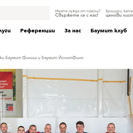
Имате нужда от помощ?
Брошури, ката
Свържете се с нас!
ценови лис
луги
Референции
За нас
Баумит клуб
вки Баумит Финиш и Баумит ЙонитФино