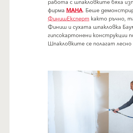
работа с шпакловките бяха из
фирма
МАНА
. Беше демонстри
ФинишЕксперт
както ръчно, т
Финиш и сухата шпакловка Ба
гипсокартонени конструкции по
Шпакловките се полагат лесно 