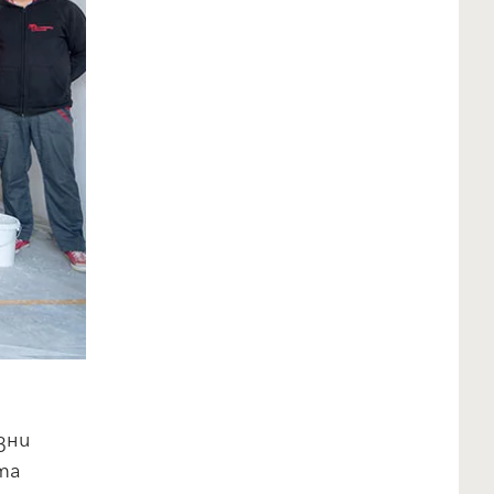
зни
та