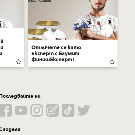
 8
ли
Отличете се като
а
експерт с Баумит
Зим
ФинишЕксперт!
„па
star_border
star_border
Последвайте ни
Сподели