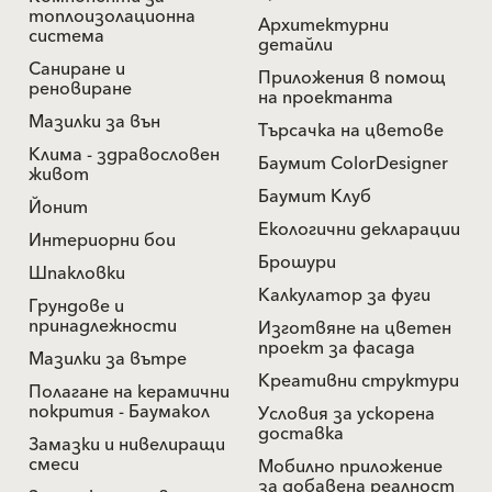
топлоизолационна
Архитектурни
система
детайли
Саниране и
Приложения в помощ
реновиране
на проектанта
Мазилки за вън
Търсачка на цветове
Клима - здравословен
Баумит ColorDesigner
живот
Баумит Клуб
Йонит
Екологични декларации
Интериорни бои
Брошури
Шпакловки
Калкулатор за фуги
Грундове и
принадлежности
Изготвяне на цветен
проект за фасада
Мазилки за вътре
Креативни структури
Полагане на керамични
покрития - Баумакол
Условия за ускорена
доставка
Замазки и нивелиращи
смеси
Мобилно приложение
за добавена реалност