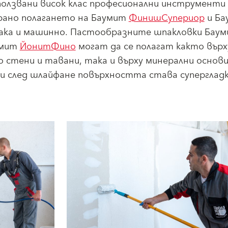
ползвани висок клас професионални инструменти
рано полагането на Баумит
ФинишСупериор
и Ба
ака и машинно. Пастообразните шпакловки Бау
умит
ЙонитФино
могат да се полагат както върх
 стени и тавани, така и върху минерални основи
и след шлайфане повърхността става супергладк