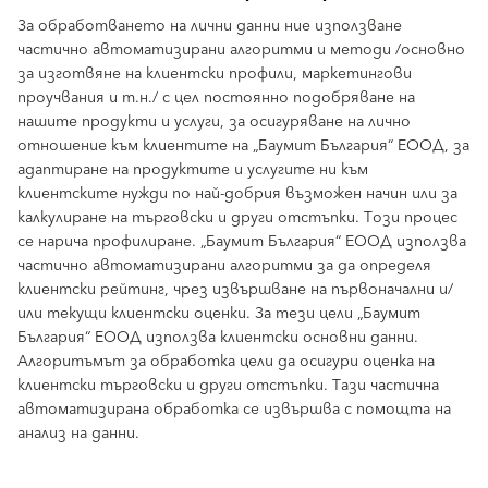
За обработването на лични данни ние използване
частично автоматизирани алгоритми и методи /основно
за изготвяне на клиентски профили, маркетингови
проучвания и т.н./ с цел постоянно подобряване на
нашите продукти и услуги, за осигуряване на лично
отношение към клиентите на „Баумит България“ ЕООД, за
адаптиране на продуктите и услугите ни към
клиентските нужди по най-добрия възможен начин или за
калкулиране на търговски и други отстъпки. Този процес
се нарича профилиране. „Баумит България“ ЕООД използва
частично автоматизирани алгоритми за да определя
клиентски рейтинг, чрез извършване на първоначални и/
или текущи клиентски оценки. За тези цели „Баумит
България“ ЕООД използва клиентски основни данни.
Алгоритъмът за обработка цели да осигури оценка на
клиентски търговски и други отстъпки. Тази частична
автоматизирана обработка се извършва с помощта на
анализ на данни.