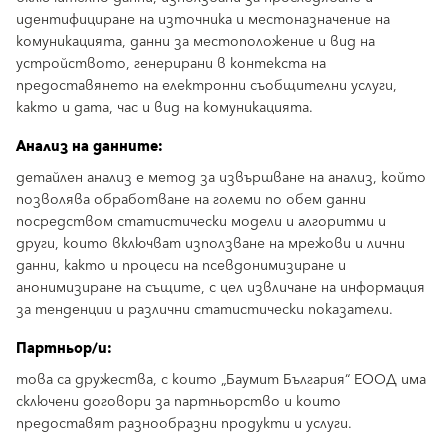
идентифициране на източника и местоназначение на
комуникацията, данни за местоположение и вид на
устройството, генерирани в контекста на
предоставянето на електронни съобщителни услуги,
както и дата, час и вид на комуникацията.
Анализ на данните:
детайлен анализ е метод за извършване на анализ, който
позволява обработване на големи по обем данни
посредством статистически модели и алгоритми и
други, които включват използване на мрежови и лични
данни, както и процеси на псевдонимизиране и
анонимизиране на същите, с цел извличане на информация
за тенденции и различни статистически показатели.
Партньор/и:
това са дружества, с които „Баумит България“ ЕООД има
сключени договори за партньорство и които
предоставят разнообразни продукти и услуги.