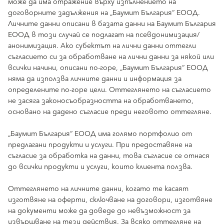
може да има отражение върху изпълнението на
договорните задължения на „Баумит България“ ЕООД.
Личните данни описани в базата данни на Баумит България
ЕООД в този случай се подлагат на псевдонимизация/
анонимизация. Ако субектът на лични данни оттегли
съгласието си за обработване на лични данни за някой или
всички начини, описани по-горе, „Баумит България“ ЕООД
няма да използва личните данни и информация за
определените по-горе цели. Оттеглянето на съгласието
не засяга законосъобразността на обработването,
основано на дадено съгласие преди неговото оттегляне.
„Баумит България“ ЕООД има голямо портфолио от
предлагани продукти и услуги. При предоставяне на
съгласие за обработка на данни, това съгласие се отнася
до всички продукти и услуги, които клиента ползва.
Оттеглянето на личните данни, когато те касаят
изготвяне на оферти, сключване на договори, изготвяне
на документи може да доведе до невъзможност за
извършване на тези действия. За всяко оттегляне на