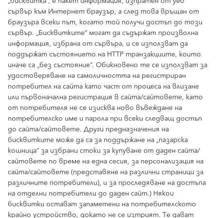
„бисквитка“, е пакет информация, изпратен от уеб
сървър към Интернет браузър, а след това връщан от
браузъра всеки път, когато той получи достъп до този
сървър. „Бисквитките“ могат да съдържат произволна
информация, избрана от сървъра, и се използват да
поддържат състоянието на HTTP транзакциите, които
иначе са „без състояние“. Обикновено те се използват за
удостоверяване на самоличността на регистриран
потребител на сайта като част от процеса на влизане
или първоначална регистрация в сайта/сайтовете, като
от потребителя не се изисква ново въвеждане на
потребителско име и парола при всеки следващ достъп
до сайта/сайтовете. Други предназначения на
бисквитките може да са за поддържане на „пазарска
кошница“ за избрани стоки за купуване от даден сайта/
сайтовете по време на една сесия, за персонализация на
сайта/сайтовете (представяне на различни страници за
различните потребители), и за проследяване на достъпа
на отделни потребители до даден сайт.) Някои
бисквитки остават запаметени на потребителското
крайно устройство, докато не се изтрият. Те дават