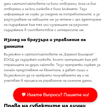
дали сайтът/сайтовете са били отворени, кога са бил
отворени и на кои линкове е било кликнато. Тази
информация не служи за следене на потребителите, а за
разпознаване на навиците им за четене с цел адаптиране
на съдържание към тях или изпращане на различно
съдържание в съответствие с интересите им.
Изглед на браузъра и управление на
данните
Възможно е сайтът/сайтовете на „Баумит България“
ЕООД да съдържат линкове, които препращат към уеб
страницата на други сайтове. Тези препратки служат за
онлайн представяне на бюлетина, а дават също и
възможност да се прекрати получаването му и не
участват в процеса на управление на личните данни.
💬 Имате въпроси? Пишете ни!
Права на субектите на лични