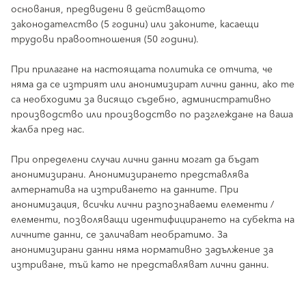
основания, предвидени в действащото
законодателство (5 години) или законите, касаещи
трудови правоотношения (50 години).
При прилагане на настоящата политика се отчита, че
няма да се изтрият или анонимизират лични данни, ако те
са необходими за висящо съдебно, административно
производство или производство по разглеждане на ваша
жалба пред нас.
При определени случаи лични данни могат да бъдат
анонимизирани. Анонимизирането представлява
алтернатива на изтриването на данните. При
анонимизация, всички лични разпознаваеми елементи /
елементи, позволяващи идентифицирането на субекта на
личните данни, се заличават необратимо. За
анонимизирани данни няма нормативно задължение за
изтриване, тъй като не представляват лични данни.