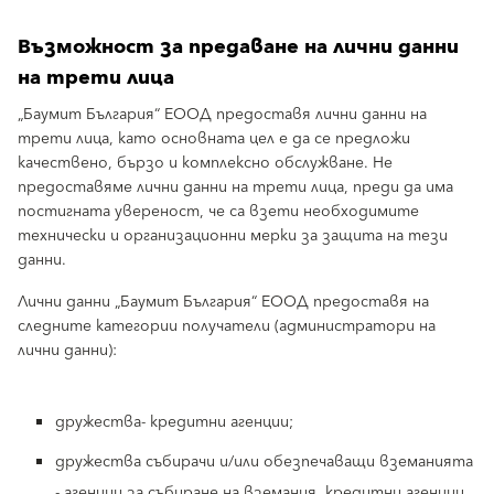
Възможност за предаване на лични данни
на трети лица
„Баумит България“ ЕООД предоставя лични данни на
трети лица, като основната цел е да се предложи
качествено, бързо и комплексно обслужване. Не
предоставяме лични данни на трети лица, преди да има
постигната увереност, че са взети необходимите
технически и организационни мерки за защита на тези
данни.
Лични данни „Баумит България“ ЕООД предоставя на
следните категории получатели (администратори на
лични данни):
дружества- кредитни агенции;
дружества събирачи и/или обезпечаващи вземанията
- агенции за събиране на вземания, кредитни агенции,