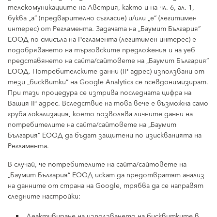
телекомуникациите на Австрия, както и на чл. 6, ал. 1,
буква „а“ (предварително съгласие) и/или „е“ (легитимен
интерес) от Регламента. Задачата на „Баумит България“
ЕООД по смисъла на Регламента (легитимен интерес) е
подобряването на търговските предложения и на уеб
представянето на сайта/сайтовете на „Баумит България“
ЕООД. Потребителските данни (IP адрес) използвани от
тези „бисквитки“ на Google Analytics се псевдонимизират.
При тази процедура се изтрива последната цифра на
Вашия IP адрес. Вследствие на това вече е възможна само
груба локализация, което позволява личните данни на
потребителите на сайта/сайтовете на „Баумит
България“ ЕООД да бъдат защитени по изискванията на
Регламента.
В случай, че потребителите на сайта/сайтовете на
„Баумит България“ ЕООД искат да предотвратят анализ
на данните от страна на Google, трябва да се направят
следните настройки:
Деактивиране на използването на бисквитките в