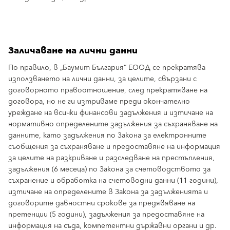
Заличаване на лични данни
По правило, в „Баумит България“ ЕООД се прекратява
използването на лични данни, за целите, свързани с
договорното правоотношение, след прекратяване на
договора, но не ги изтриваме преди окончателно
уреждане на всички финансови задължения и изтичане на
нормативно определените задължения за съхраняване на
данните, като задължения по Закона за електронните
съобщения за съхраняване и предоставяне на информация
за целите на разкриване и разследване на престъпления,
задължения (6 месеца) по Закона за счетоводството за
съхранение и обработка на счетоводни данни (11 години),
изтичане на определените в Закона за задълженията и
договорите давностни срокове за предявяване на
претенции (5 години), задължения за предоставяне на
информация на съда, компетентни държавни органи и др.