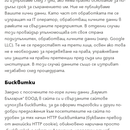
ги изтриваме след 7 дни, ако няма правно основание за по-
дълъг срок за съхранението им. Ние не публикуваме
Вашите лични данни. Като част от обработката те се
изпращат на IT оператор, обработващ личните данни в
рамките на свързаните предприятия. В отделни случаи
този провайдър упълномощава от своя страна
подизпълнител, обработващ личните данни (напр. Google
LLC). Те не се предоставят на трети лица, освен ако това
не е необходимо за предявяване на права, упражняване
или защита на правни претенции пред съда или друга
институция. В този случай данните също се изтриват
незабавно след процедурата.
Бисквитки
Заедно с посочените по-горе лични данни „Баумит
България“ ЕООД в сайта си и свързаните сайтове
използва бисквитки, за да оформи търговски и други по-
добри предложения към посетителите на сайта по
удобен за тях начин HTTP бисквитката (буквален превод
от английски HTTP cookie), обикновено наричана просто