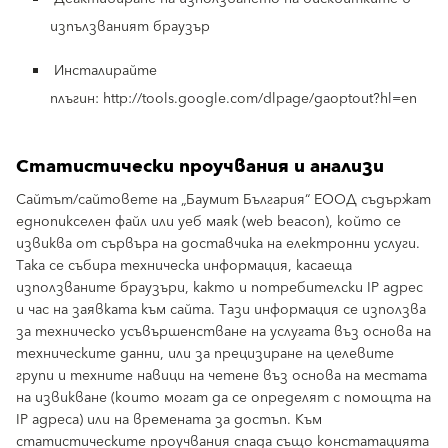
изпълзваният браузър
Инсталирайте
плъгин: http://tools.google.com/dlpage/gaoptout?hl=en
Статистически проучвания и анализи
Сайтът/сайтовете на „Баумит България“ ЕООД съдържат
еднопикселен файл или уеб маяк (web beacon), който се
извиква от сървъра на доставчика на електронни услуги.
Така се събира техническа информация, касаеща
използваните браузъри, както и потребителски IP адрес
и час на заявката към сайта. Тази информация се използва
за техническо усъвършенстване на услугата въз основа на
техническите данни, или за прецизиране на целевите
групи и техните навици на четене въз основа на местата
на извикване (които могат да се определят с помощта на
IP адреса) или на времената за достъп. Към
статистическите проучвания спада също констатацията