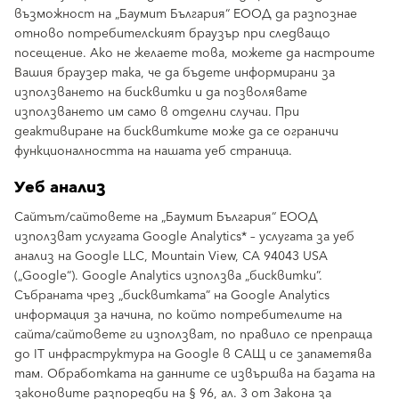
възможност на „Баумит България“ ЕООД да разпознае
отново потребителският браузър при следващо
посещение. Ако не желаете това, можете да настроите
Вашия браузер така, че да бъдете информирани за
използването на бисквитки и да позволявате
използването им само в отделни случаи. При
деактивиране на бисквитките може да се ограничи
функционалността на нашата уеб страница.
Уеб анализ
Сайтът/сайтовете на „Баумит България“ ЕООД
използват услугата Google Analytics* – услугата за уеб
анализ на Google LLC, Mountain View, CA 94043 USA
(„Google“). Google Analytics използва „бисквитки”.
Събраната чрез „бисквитката” на Google Analytics
информация за начина, по който потребителите на
сайта/сайтовете ги използват, по правило се препраща
до IT инфраструктура на Google в САЩ и се запаметява
там. Обработката на данните се извършва на базата на
законовите разпоредби на § 96, ал. 3 от Закона за