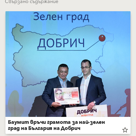
Свързано съдържание
Баумит връчи грамота за най-зелен
град на България на Добрич
star_border