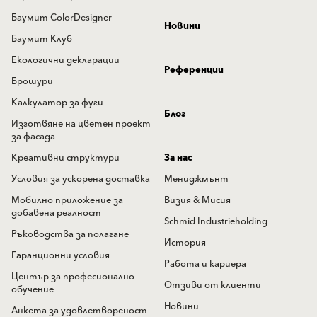
Баумит ColorDesigner
Новини
Баумит Клуб
Екологични декларации
Референции
Брошури
Калкулатор за фуги
Блог
Изготвяне на цветен проект
за фасада
Креативни структури
За нас
Условия за ускорена доставка
Мениджмънт
Мобилно приложение за
Визия & Мисия
добавена реалност
Schmid Industrieholding
Ръководства за полагане
История
Гаранционни условия
Работа и кариера
Център за професионално
Отзиви от клиенти
обучение
Новини
Анкета за удовлетвореност