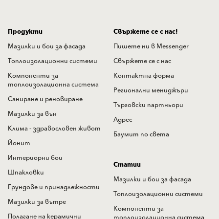
Продукти
Свържете се с нас!
Мазилки и бои за фасада
Пишете ни в Messenger
Топлоизолационни системи
Свържете се с нас
Компоненти за
Контактна форма
топлоизолационна система
Регионални мениджъри
Саниране и реновиране
Търговски партньори
Мазилки за вън
Адрес
Клима - здравословен живот
Баумит по света
Йонит
Интериорни бои
Статии
Шпакловки
Мазилки и бои за фасада
Грундове и принадлежности
Топлоизолационни системи
Мазилки за вътре
Компоненти за
Полагане на керамични
топлоизолационна система