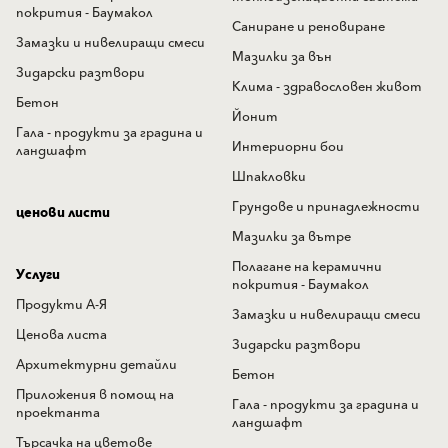
покрития - Баумакол
Саниране и реновиране
Замазки и нивелиращи смеси
Мазилки за вън
Зидарски разтвори
Клима - здравословен живот
Бетон
Йонит
Гала - продукти за градина и
Интериорни бои
ландшафт
Шпакловки
Грундове и принадлежности
ценови листи
Мазилки за вътре
Полагане на керамични
Услуги
покрития - Баумакол
Продукти А-Я
Замазки и нивелиращи смеси
Ценова листа
Зидарски разтвори
Архитектурни детайли
Бетон
Приложения в помощ на
Гала - продукти за градина и
проектанта
ландшафт
Търсачка на цветове