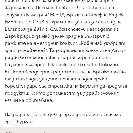
присъствието на много кметове, министри и
журналисти, Николай Бъчваров - управител на
„Баумит България“ ЕООД, връчи на Стефан Радев –
кмет на гр. Сливен, грамота за най-зелен град на
България за 2017 г. Сливен спечели наградата на
Дарик радио за най-зелен град на България в
рамките на ежегодния конкурс „Кой е най-добрият
град за живеене?“. Тазгодишният конкурс на Дарик
радио бе осъществен с партньорството на
Баумит България. В краткото си слово Николай
Бъчваров подчерта радостта си, че връчва точно
тази награда, защото нейната идея пряко
кореспондира със стремежа на Баумит да предлага
продукти, които допринасят за здравословния
начин на обитаване.
Наградата за най-добър град за живеене спечели
град Бургас.