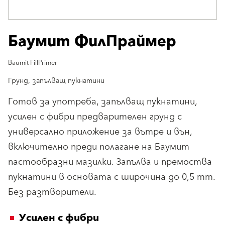
Баумит ФилПраймер
Baumit FillPrimer
Грунд, запълващ пукнатини
Готов за употреба, запълващ пукнатини,
усилен с фибри предварителен грунд с
универсално приложение за вътре и вън,
включително преди полагане на Баумит
пастообразни мазилки. Запълва и премоства
пукнатини в основата с широчина до 0,5 mm.
Без разтворители.
Усилен с фибри