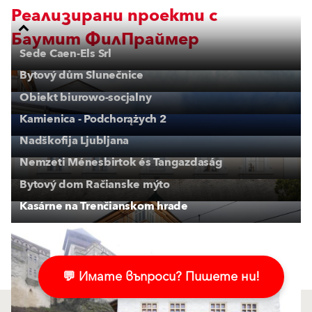
Реализирани проекти с
Баумит ФилПраймер
Sede Caen-Els Srl
Bytový dům Slunečnice
Obiekt biurowo-socjalny
Kamienica - Podchorążych 2
Nadškofija Ljubljana
Nemzeti Ménesbirtok és Tangazdaság
Bytový dom Račianske mýto
Kasárne na Trenčianskom hrade
💬 Имате въпроси? Пишете ни!
Свързано съдържание