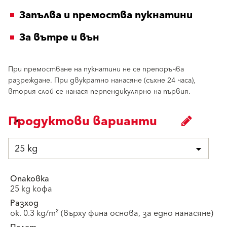
Запълва и премоства пукнатини
За вътре и вън
При премостване на пукнатини не се препоръчва
разреждане. При двукратно нанасяне (съхне 24 часа),
втория слой се нанася перпендикулярно на първия.
Продуктови варианти
25 kg
Опаковка
25 kg кофа
Разход
ок. 0.3 kg/m² (върху фина основа, за едно нанасяне)