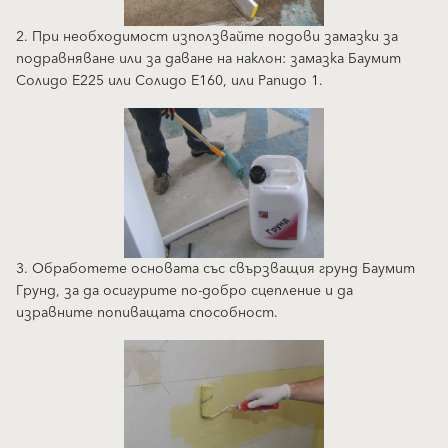
2. При необходимост използвайте подови замазки за
подравняване или за даване на наклон: замазка Баумит
Солидо Е225 или Солидо Е160, или Рапидо 1.
3. Обработете основата със свързващия грунд Баумит
Грунд, за да осигурите по-добро сцепление и да
изравните попиващата способност.