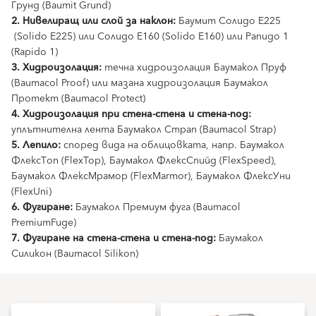
Грунд (Baumit Grund)
2. Нивелиращ или слой за наклон:
Баумит Солидо Е225
(Solido E225) или Солидо Е160 (Solido E160) или Рапидо 1
(Rapido 1)
3. Хидроизолация:
течна хидроизолация Баумакол Пруф
(Baumacol Proof) или мазана хидроизолация Баумакол
Протект (Baumacol Protect)
4. Хидроизолация при стена-стена и стена-под:
уплътнителна лента Баумакол Страп (Baumacol Strap)
5. Лепило:
според вида на облицовката, напр. Баумакол
ФлексТоп (FlexTop), Баумакол ФлексСпийд (FlexSpeed),
Баумакол ФлексМрамор (FlexMarmor), Баумакол ФлексУни
(FlexUni)
6. Фугиране:
Баумакол Премиум фуга (Baumacol
PremiumFuge)
7. Фугиране на стена-стена и стена-под:
Баумакол
Силикон (Baumacol Silikon)