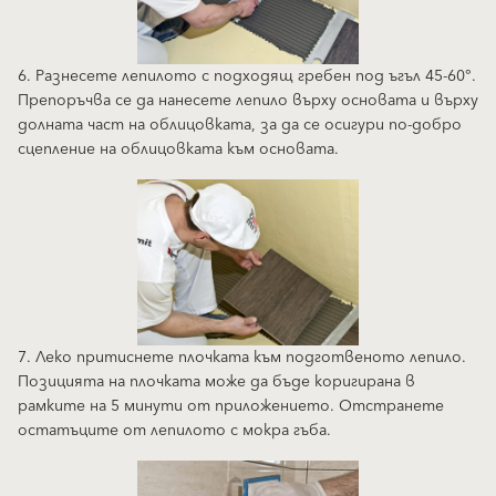
6. Разнесете лепилото с подходящ гребен под ъгъл 45-60°.
Препоръчва се да нанесете лепило върху основата и върху
долната част на облицовката, за да се осигури по-добро
сцепление на облицовката към основата.
7. Леко притиснете плочката към подготвеното лепило.
Позицията на плочката може да бъде коригирана в
рамките на 5 минути от приложението. Отстранете
остатъците от лепилото с мокра гъба.