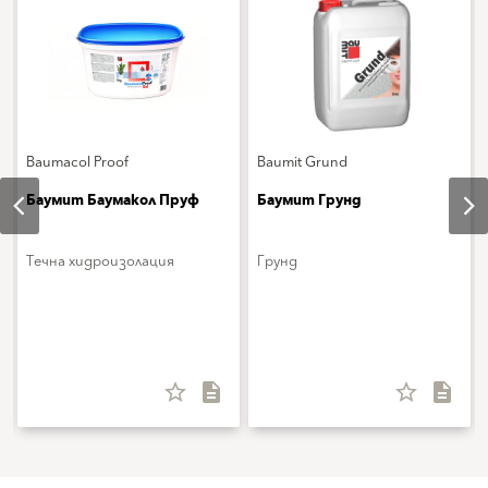
Baumacol Proof
Baumit Grund
Баумит Баумакол Пруф
Баумит Грунд
Течна хидроизолация
Грунд
star_border
description
star_border
description