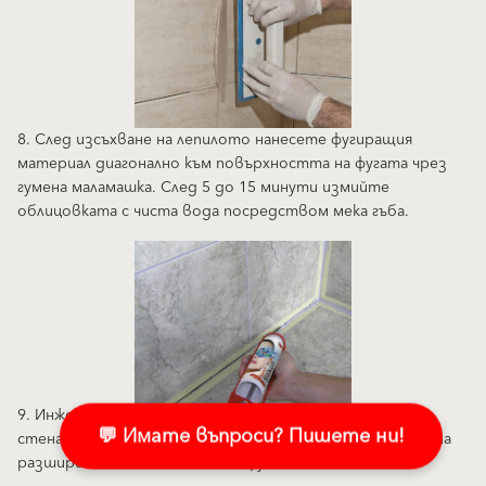
8. След изсъхване на лепилото нанесете фугиращия
материал диагонално към повърхността на фугата чрез
гумена маламашка. След 5 до 15 минути измийте
облицовката с чиста вода посредством мека гъба.
9. Инжектирайте Баумакол Силикон във фугите стена-
💬 Имате въпроси? Пишете ни!
стена и стена-под. Силиконът е подходящ за пълнене на
разширителни или монтажни фуги.