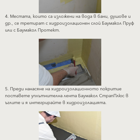
4. Местата, които са изложени на вода в бани, душове и
др., се третират с хидроизолационен слой Баумакол Пруф
или с Баумакол Протект.
5. Преди нанасяне на хидроизолационното покритие
поставете уплътнителна лента Баумакол СтрапПлюс в
ъглите и я интегрирайте в хидроизолацията.