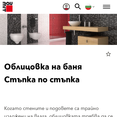
star_border
Облицовка на баня
Стъпка по стъпка
Когато стените и подовете са трайно
изложени на влага, облицовката трябва да се