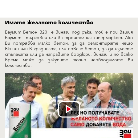
Имате желаното количество
Баумит Бетон B20 е винаги под ръка, той е при Вашия
Баумит - търговец или в строителния хипермаркет. Ако
Ви потрябва малко бетон, за да ремонтирате нещо
вкъщи или в градината, или повече бетон, за да излеете
стъпалата или да направите бордюри, винаги и по всяко
време може да закупите точно необходимото Ви
количество.