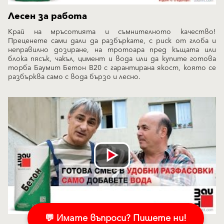
Лесен за работа
Край на мръсотията и съмнителното качество!
Преценете сами дали да разбъркате, с риск от глоба и
неправилно дозиране, на тротоара пред къщата или
блока пясък, чакъл, цимент и вода или да купите готова
торба Баумит Бетон B20 с гарантирана якост, която се
разбърква само с вода бързо и лесно.
💬 Имате въпроси? Пишете ни!