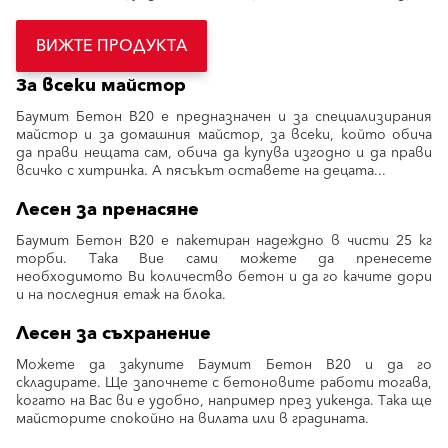
ВИЖТЕ ПРОДУКТА
За всеки майстор
Баумит Бетон B20 е предназначен и за специализирания
майстор и за домашния майстор, за всеки, който обича
да прави нещата сам, обича да купува изгодно и да прави
всичко с хитринка. А пясъкът оставете на децата...
Лесен за пренасяне
Баумит Бетон B20 е пакетиран надеждно в чисти 25 кг
торби. Така Вие сами можете да пренесете
необходимото Ви количество бетон и да го качите дори
и на последния етаж на блока.
Лесен за съхранение
Можете да закупите Баумит Бетон B20 и да го
складирате. Ще започнете с бетоновите работи тогава,
когато на Вас ви е удобно, например през уикенда. Така ще
майсторите спокойно на вилата или в градината.