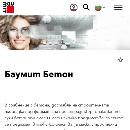
star_border
Баумит Бетон
В сравнение с бетона, доставян на строителната
площадка под формата на пресен разтвор, опакованите
сухи бетонови смеси имат няколко предимства: смесите
се предлагат в малки количества за малки строителни