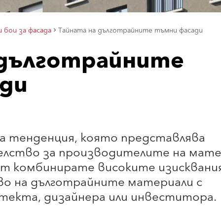
и бои за фасада
Тайната на дълготрайните тъмни фасади
 дълготрайните
ди
а тенденция, която представлява
елство за производителите на мате
т комбинирате високите изисквания
о на дълготрайните материали с
текта, дизайнера или инвеститора.