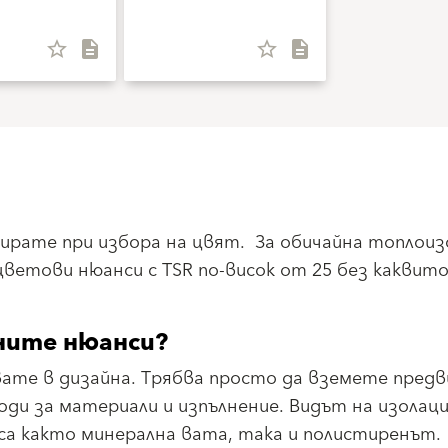
star_border
description
star_border
description
ирате при избора на цвят. За обичайна топлоиз
ветови нюанси с TSR по-висок от 25 без каквито 
мните нюанси?
вате в дизайна. Трябва просто да вземете предв
оди за материали и изпълнение. Видът на изолац
 са както минерална вата, така и полистиренът.