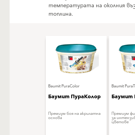
температурата на околния въз
топлина.
Baumit PuraColor
Baumit Pura
Баумит ПураКолор
Баумит 
Премиум боя на акрилатна
Премиум фи
основа
за интензи
цветове