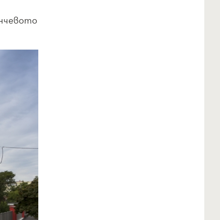
ънчевото