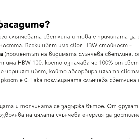
фасадите?
го слънчевата светлина и това е причината да с
хността. Всеки цвят има своя HBW стойност –
а
(процентът на видимата слънчева светлина, 
т има HBW 100, което означава че 100% от све
 е черният цвят, който абсорбира цялата светл
кост е 0. Така поглъщаната слънчева светлина 
щата и топлината се задържа вътре. От другат
зволява на цялата слънчева енергия да достигн