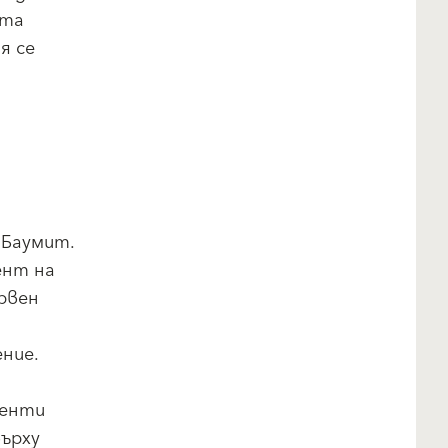
ата
я се
 Баумит.
ент на
рвен
ние.
менти
върху