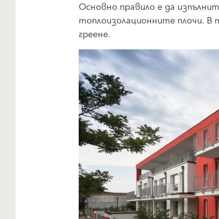
Основно правило е да изпълнит
топлоизолационните плочи. В т
греене.