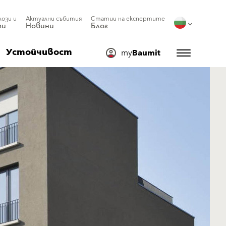
лози и
Актуални събития
Статии на експертите
ти
Новини
Блог
Устойчивост
my
Baumit