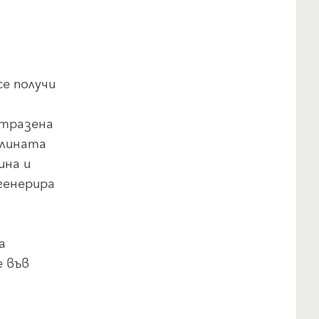
е получи
отразена
тлината
ина и
генерира
а
е във