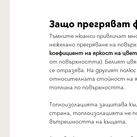
Защо прегряват 
Тъмните нюанси привличат мно
нежелано прегряване на повър
коефициент на яркост на цвет
от повърхността). Белият цвя
се отразява. На другият полюс
относителната стойност на яр
топлина по повърхността.
Топлоизолацията защитава къ
страна, топлоизолацията не по
вътрешността на къщата.