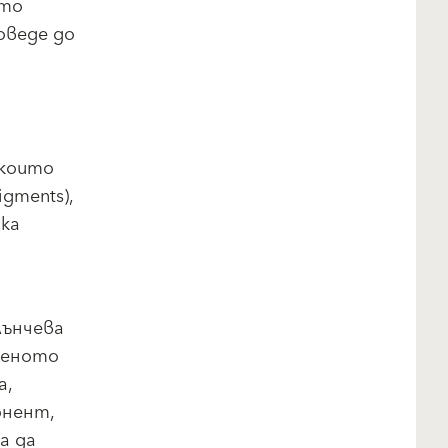
йто
оведе до
 които
igments),
ка
лънчева
веното
а,
онент,
а да