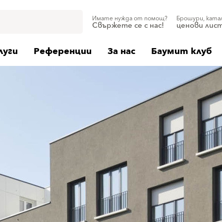
Имате нужда от помощ?
Брошури, ката
Свържете се с нас!
ценови лис
луги
Референции
За нас
Баумит клуб