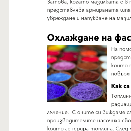
Затова, когато мазилката е в
представлява армираната шпакл
увреждане и напукване на мази
Охлаждане на фа
На пом
предста
които 
повърх
Как са
Топлин
радиац
лъчение. С очите си виждаме 
производителите насочиха сво
който генерира топлина. След