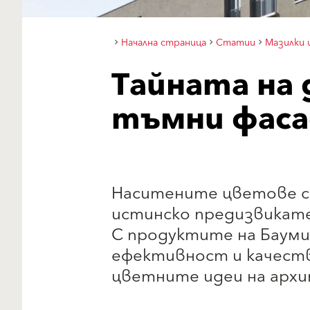
Начална страница
Статии
Мазилки 
Тайната на
тъмни фаса
Наситените цветове с
истинско предизвикат
С продуктите на Бауми
ефективност и качеств
цветните идеи на архи