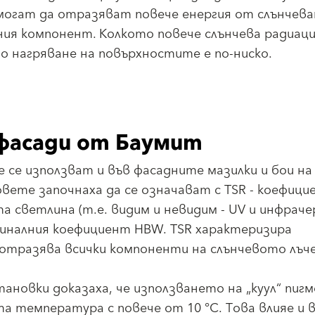
огат да отразяват повече енергия от слънчев
ия компонент. Колкото повече слънчева радиаци
 нагряване на повърхностите е по-ниско.
 фасади от Баумит
се използват и във фасадните мазилки и бои на
вете започнаха да се означават с TSR - коефици
а светлина (т.е. видим и невидим - UV и инфраче
гиналния коефициент HBW. TSR характеризира
отразява всички компоненти на слънчевото лъче
ановки доказаха, че използването на „куул“ пиг
 температура с повече от 10 °C. Това влияе и 