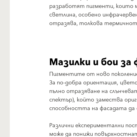
разработят пигменти, които м
светлина, особено инфрачервен
отразява, толкова термичното
Мазилки и бои за
Пигментите от ново поколение 
За по-добра ориентация, цвето
пълно отразяване на слънчеват
спектър), който замества ори
способността на фасадата да 
Различни експериментални пост
може да понижи повърхностната