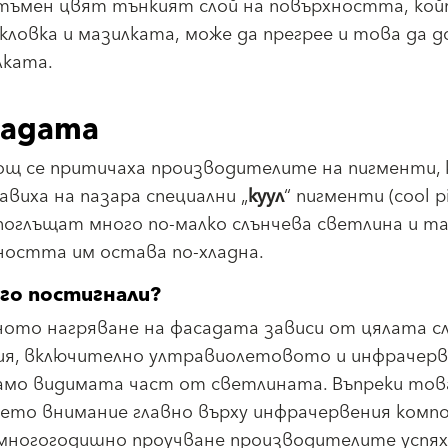
 тъмен цвят тънкият слой на повърхността, ко
овка и мазилката, може да прегрее и това да д
лката.
садата
ощ се притичаха производителите на пигменти,
виха на пазара специални „
куул
“ пигменти (cool p
поглъщат много по-малко слънчева светлина и та
ността им остава по-хладна.
 го постигнали?
ното нагряване на фасадата зависи от цялата с
ия, включително ултравиолетовото и инфрачер
само видимата част от светлината. Въпреки тов
ето внимание главно върху инфрачервения комп
 многогодишно проучване производителите успях