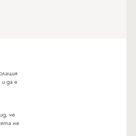
олация
и да е
ид, че
ията не