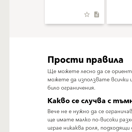
star_border
description
Прости правила
Ще можете лесно да се ориент
можете да използвате всички ц
било ограничения.
Какво се случва с тъ
Вече не е нужно да се огранича
ще имате малко по-високи разх
играе никаква роля, подходящи