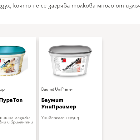
дух, която не се загрява толкова много от изл
Top
Baumit UniPrimer
ПураТоп
Баумит
УниПраймер
нишна мазилка
Универсален грунд
вни и брилянтни