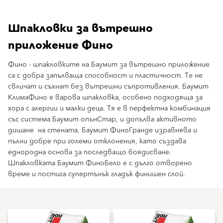
Шпакловки за вътрешно
приложение Фино
Фино - шпакловките на Баумит за вътрешно приложение
са с добра запълваща способност и пластичност. Те не
свличат и съхнат без вътрешни съпротивления. Баумит
КлимаФино е варова шпакловка, особено подходяща за
хора с алергии и малки деца. Тя е в перфектна комбинация
със система Баумит опънСтар, и допълва активното
дишане на стената. Баумит ФиноГранде изравнява и
пълни добре при големи отклонения, като създава
еднородна основа за последващо боядисване.
Шпакловката Баумит ФиноБело е с дълго отворено
време и постига супертънък гладък финишен слой.