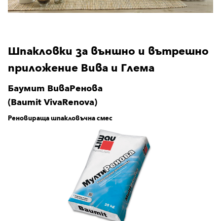
Шпакловки за външно и вътрешно
приложение Вива и Глема
Баумит ВиваРенова
(Baumit VivaRenova)
Реновираща шпакловъчна смес