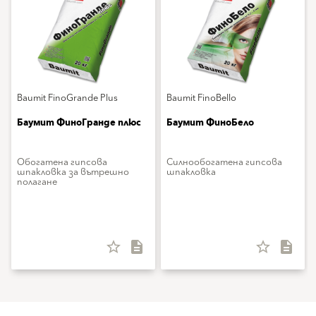
Baumit FinoGrande Plus
Baumit FinoBello
Баумит ФиноГранде плюс
Баумит ФиноБело
Обогатена гипсова
Силнообогатена гипсова
шпакловка за вътрешно
шпакловка
полагане
star_border
description
star_border
description