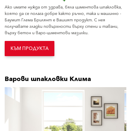
Ако имате нужда от здрава, бяла циментова шпакловка,
която да се полага добре както ръчно, така и машинно -
Баумит Глема Брилянт е Вашият продукт. С нея
получавате гладки повърхности върху стени и тавани,
върху бетон и варо-циментови мазилки.
КЪМ ПРОДУКТА
Варови шпакловки Клима