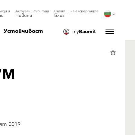
лози и
Актуални събития
Статии на експертите
ти
Новини
Блог
Устойчивост
my
Baumit
star_border
7М
ят 0019