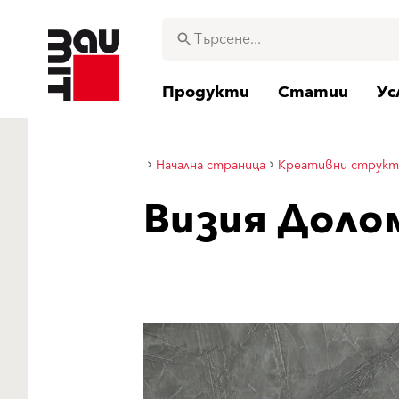
Продукти
Статии
Ус
Начална страница
Креативни структ
Визия Доло