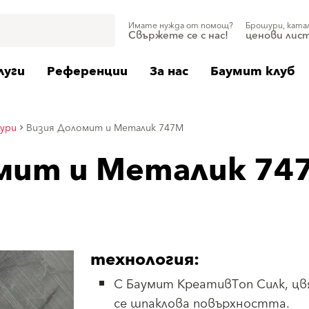
Имате нужда от помощ?
Брошури, ката
Свържете се с нас!
ценови лис
луги
Референции
За нас
Баумит клуб
ури
Визия Доломит и Металик 747М
мит и Металик 74
технология:
С Баумит КреативТоп Силк, цв
се шпаклова повърхността.