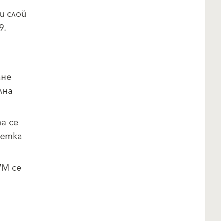
и слой
9.
ане
лна
а се
четка
7М се