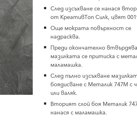
След изсъхване се нанася втор
от КреативТоп Силк, цвят 001
Още мократа повърхност се
надрасква.
Преди окончателно втвърдяв
мазилката се притиска с мета
маламашка.
След пълно изсъхване мазилкат
боядисване с Металик 747М с 
или валяк.
Вторият слой боя Металик 74
нанася с маламашка.