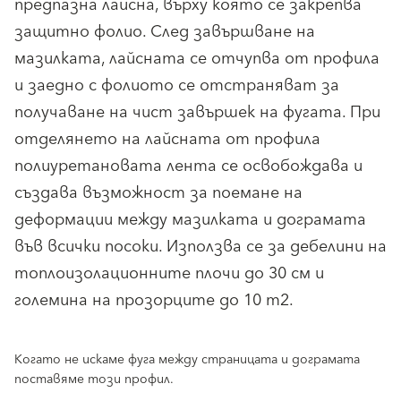
предпазна лайсна, върху която се закрепва
защитно фолио. След завършване на
мазилката, лайсната се отчупва от профила
и заедно с фолиото се отстраняват за
получаване на чист завършек на фугата. При
отделянето на лайсната от профила
полиуретановата лента се освобождава и
създава възможност за поемане на
деформации между мазилката и дограмата
във всички посоки. Използва се за дебелини на
топлоизолационните плочи до 30 см и
големина на прозорците до 10 m2.
Когато не искаме фуга между страницата и дограмата
поставяме този профил.