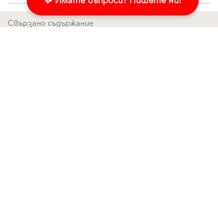
💬 Имате въпроси? Пишете ни!
Свързано съдържание
Баумит СтарТрек топлоизолиране с