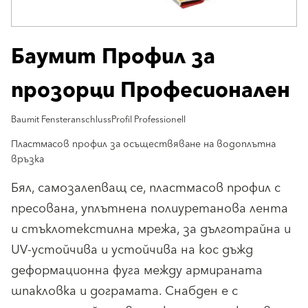
Баумит Профил за
прозорци Професионален
Baumit FensteranschlussProfil Professionell
Пластмасов профил за осъществяване на водоплътна
връзка
Бял, самозалепващ се, пластмасов профил с
пресована, уплътнена полиуретанова лента
и стъклотекстилна мрежа, за дълготрайна и
UV-устойчива и устойчива на кос дъжд
деформационна фуга между армираната
шпакловка и дограмата. Снабден е с