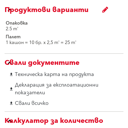
Продуктови варианти
Опаковка
2.5 m'
Палет
1 кашон = 10 бр. х 2,5 m' = 25 m'
Свали документите
Техническа карта на продукта
download
Декларация за експлоатационни
download
показатели
Свали всичко
download
Калкулатор за количество