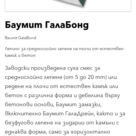
Баумит ГалаБонд
Baumit GalaBond
Лепило за среднослойно лепене на плочи от естествен
камък и бетон
Заводски произведена суха смес за
среднослойно лепене (от 5 до 20 mm) или
редене на плочи от естествен камък или
бетон с различна форма и дебелина върху
бетонови основи, Баумит замазки,
включително Баумит ГалаДрейн, както и за
безфугово лепене на зидарии от камъни с
еднаква форма, само за хоризонтално