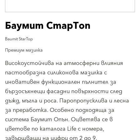
Баумит СтарТоп
Baumit StarTop
Премиум мазилка
Високоустойчива на атмосферни влияния
пастообразна силиконова мазилка с
иновативен функционален пълнител за
бързосъхнещи фасадни повърхности след
дъжд, мъгла и роса. Паропропусклива и лесна
за преработка. Особено подходяща за
система Баумит Опън. Оцветява се в
цветове по каталога Life с номера,
завършващи на цифри от 2 до 9.