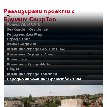
Реализирани проекти с
Баумит СтарТоп
Хотел WESTGATE
Sea Garden Residence
Резиденс Дел Мар
Сграда Трил
Къща Гледичия
Жилищна сграда Гео Ник Билд
Аполония Ризорт сграда F
Хотел Гая
Жилищна сграда Аква
Ginger
Жилищна сграда Тристан
Народно читалище ''Братство - 1884''
ПОКАЖИ ПОВЕЧЕ