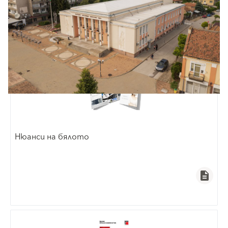
Нюанси на бялото
description