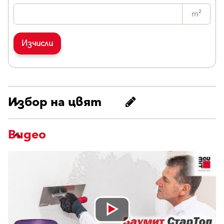
m²
Изчисли
Избор на цвят
Видео