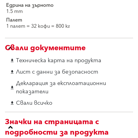
Едрина на зърното
1.5 mm
Палет
1 палет = 32 кофи = 800 кг
Свали документите
Техническа карта на продукта
download
Лист с данни за безопасност
download
Декларация за експлоатационни
download
показатели
Свали всичко
download
Значки на страницата с
подробности за продукта