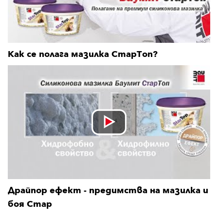
Как се полага мазилка СтарТоп?
Драйпор ефект - предимства на мазилка и
боя Стар