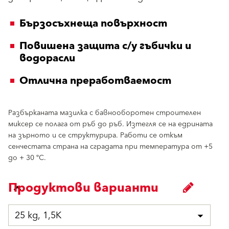
Бързосъхнеща повърхност
Повишена защита с/у гъбички и
водорасли
Отлична преработваемост
Разбърканата мазилка с бавнооборотен строителен
миксер се полага от ръб до ръб. Изтегля се на едрината
на зърното и се структурира. Работи се откъм
сенчестата страна на сградата при температура от +5
до + 30 ºC.
Продуктови варианти
25 kg, 1,5K