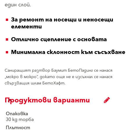
един слой.
За ремонт на носещи и неносещи
елементи
Отлично сцепление с основата
Минимална склонност към съсъхване
Саниращият разтвор Баумит БетоПадинг се нанася
„мокро в мокро”, докато още не е изсъхнал се нанася
свързващия шлам БетоХафт.
Продуктови варианти
Опаковка
30 kg торба
Плътност