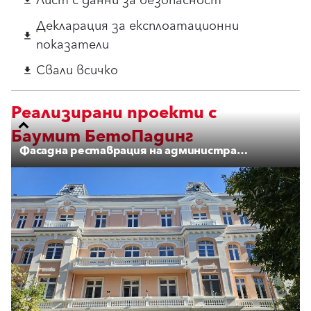
Лист с данни за безопасност
download
Декларация за експлоатационни
download
показатели
Свали всичко
download
Реализирани проекти с
Баумит БетоПадинг
Фасадна реставрация на административна сграда