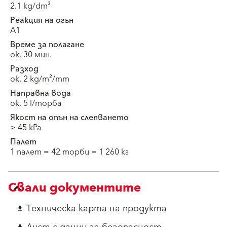
2.1 kg/dm³
Реакция на огън
A1
Време за полагане
ок. 30 мин.
Разход
ок. 2 kg/m²/mm
Направна вода
ок. 5 l/торба
Якост на опън на слепването
≥ 45 kPa
Палет
1 палет = 42 торби = 1 260 кг
Свали документите
Техническа карта на продукта
download