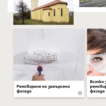
Свързано съдържание
Всичко 
Реновиране на замърсена
ренови
фасада
фасада
star_border
star_border