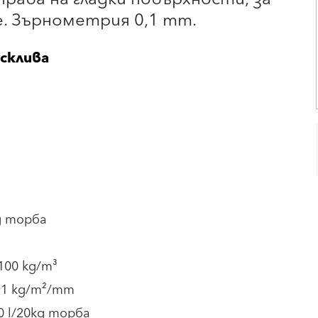
. Зърнометрия 0,1 mm.
склива
g торба
1100 kg/m³
1.1 kg/m²/mm
10 l/20kg торба