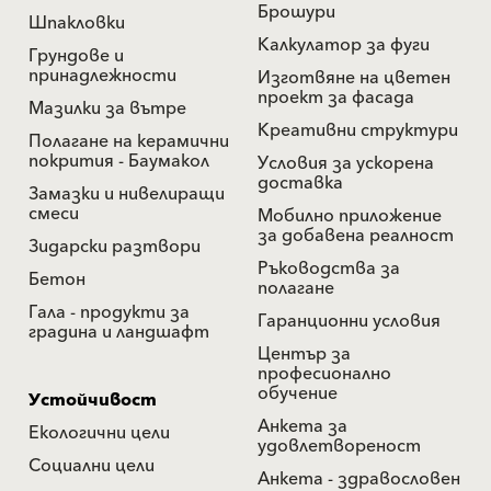
Брошури
Шпакловки
Калкулатор за фуги
Грундове и
принадлежности
Изготвяне на цветен
проект за фасада
Мазилки за вътре
Креативни структури
Полагане на керамични
покрития - Баумакол
Условия за ускорена
доставка
Замазки и нивелиращи
смеси
Мобилно приложение
за добавена реалност
Зидарски разтвори
Ръководства за
Бетон
полагане
Гала - продукти за
Гаранционни условия
градина и ландшафт
Център за
професионално
обучение
Устойчивост
Анкета за
Екологични цели
удовлетвореност
Социални цели
Анкета - здравословен