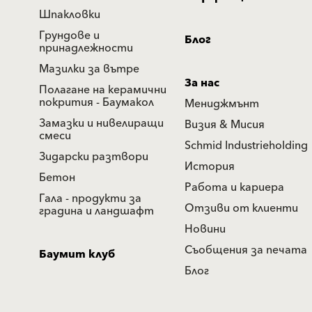
Шпакловки
Грундове и
Блог
принадлежности
Мазилки за вътре
За нас
Полагане на керамични
покрития - Баумакол
Мениджмънт
Замазки и нивелиращи
Визия & Мисия
смеси
Schmid Industrieholding
Зидарски разтвори
История
Бетон
Работа и кариера
Гала - продукти за
Отзиви от клиенти
градина и ландшафт
Новини
Съобщения за печата
Баумит клуб
Блог