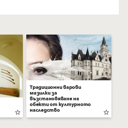
Традиционни варови
мазилки за
възстановяване на
обекти от културното
Рен
наследство
мик
star_border
star_border