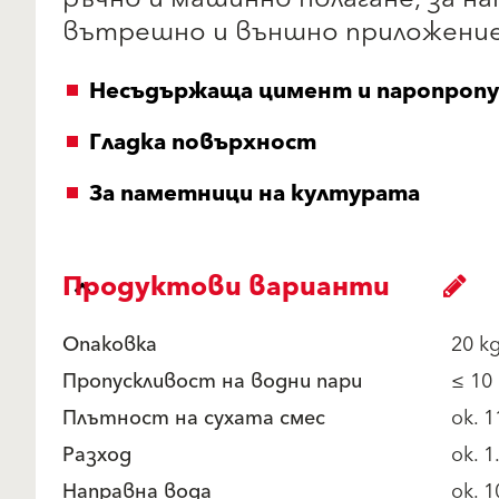
вътрешно и външно приложение
Несъдържаща цимент и паропропу
Гладка повърхност
За паметници на културата
Продуктови варианти
Опаковка
20 k
Пропускливост на водни пари
≤ 10
Плътност на сухата смес
ок. 
Разход
ок. 
Направна вода
ок. 