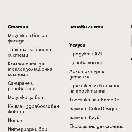
Статии
ценови листи
Мазилки и бои за
фасада
Услуги
Топлоизолационни
Продукти А-Я
системи
Ценова листа
Компоненти за
топлоизолационна
Архитектурни
система
детайли
Саниране и
Приложения в помощ
реновиране
на проектанта
Мазилки за вън
Търсачка на цветове
Клима - здравословен
Баумит ColorDesigner
живот
Баумит Клуб
Йонит
Екологични декларации
Интериорни бои