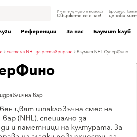
Имате нужда от помощ?
Брошури, ката
Свържете се с нас!
ценови лис
луги
Референции
За нас
Баумит клуб
не
система NHL за реставриране
Баумит NHL СуперФино
перФино
идравлична вар
вен цвят шпакловъчна смес на
вар (NHL), специално за
ди и паметници на културата. За
права на гладки повърхности, за