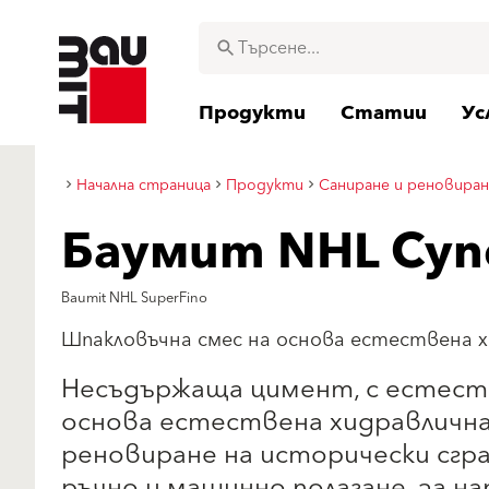
Продукти
Статии
Ус
Начална страница
Продукти
Саниране и реновира
Баумит NHL Су
Baumit NHL SuperFino
Шпакловъчна смес на основа естествена х
Несъдържаща цимент, с естест
основа естествена хидравлична 
реновиране на исторически сгра
ръчно и машинно полагане, за на