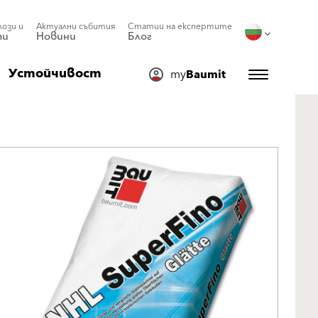
лози и
Актуални събития
Статии на експертите
ти
Новини
Блог
Устойчивост
my
Baumit