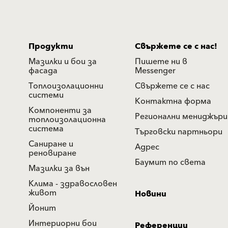
Продукти
Свържете се с нас!
Мазилки и бои за
Пишете ни в
фасада
Messenger
Топлоизолационни
Свържете се с нас
системи
Контактна форма
Компоненти за
Регионални мениджъри
топлоизолационна
система
Търговски партньори
Саниране и
Адрес
реновиране
Баумит по света
Мазилки за вън
Клима - здравословен
живот
Новини
Йонит
Интериорни бои
Референции