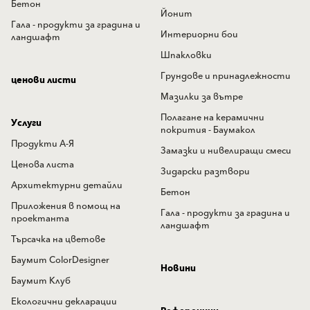
Бетон
Йонит
Гала - продукти за градина и
Интериорни бои
ландшафт
Шпакловки
Грундове и принадлежности
ценови листи
Мазилки за вътре
Полагане на керамични
Услуги
покрития - Баумакол
Продукти А-Я
Замазки и нивелиращи смеси
Ценова листа
Зидарски разтвори
Архитектурни детайли
Бетон
Приложения в помощ на
Гала - продукти за градина и
проектанта
ландшафт
Търсачка на цветове
Баумит ColorDesigner
Новини
Баумит Клуб
Екологични декларации