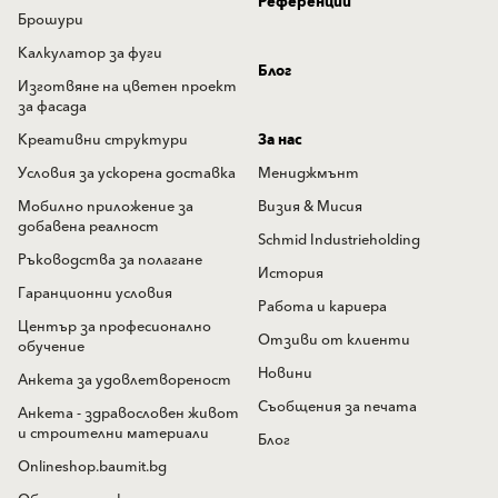
Референции
Брошури
Калкулатор за фуги
Блог
Изготвяне на цветен проект
за фасада
Креативни структури
За нас
Условия за ускорена доставка
Мениджмънт
Мобилно приложение за
Визия & Мисия
добавена реалност
Schmid Industrieholding
Ръководства за полагане
История
Гаранционни условия
Работа и кариера
Център за професионално
Отзиви от клиенти
обучение
Новини
Анкета за удовлетвореност
Съобщения за печата
Анкета - здравословен живот
и строителни материали
Блог
Onlineshop.baumit.bg