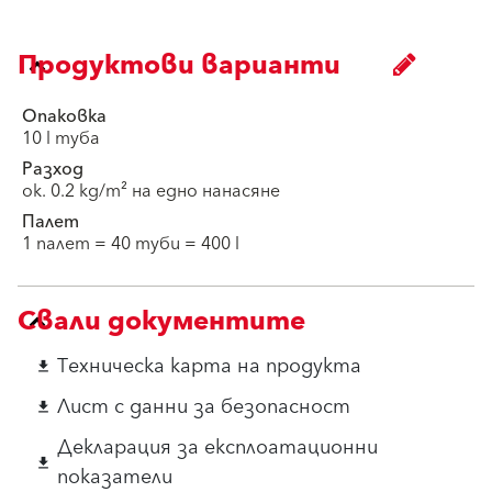
Продуктови варианти
Опаковка
10 l туба
Разход
ок. 0.2 kg/m² на едно нанасяне
Палет
1 палет = 40 туби = 400 l
Свали документите
Техническа карта на продукта
download
Лист с данни за безопасност
download
Декларация за експлоатационни
download
показатели