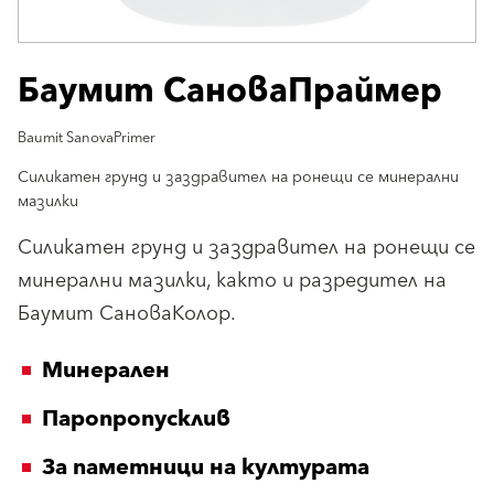
Баумит СановаПраймер
Baumit SanovaPrimer
Силикатен грунд и заздравител на ронещи се минерални
мазилки
Силикатен грунд и заздравител на ронещи се
минерални мазилки, както и разредител на
Баумит СановаКолор.
Минерален
Паропропусклив
За паметници на културата