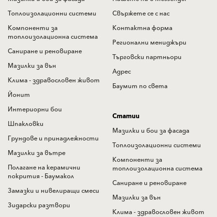
Топлоизолационни системи
Свържете се с нас
Компоненти за
Контактна форма
топлоизолационна система
Регионални мениджъри
Саниране и реновиране
Търговски партньори
Мазилки за вън
Адрес
Клима - здравословен живот
Баумит по света
Йонит
Интериорни бои
Статии
Шпакловки
Мазилки и бои за фасада
Грундове и принадлежности
Топлоизолационни системи
Мазилки за вътре
Компоненти за
Полагане на керамични
топлоизолационна система
покрития - Баумакол
Саниране и реновиране
Замазки и нивелиращи смеси
Мазилки за вън
Зидарски разтвори
Клима - здравословен живот