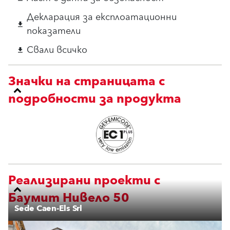
Декларация за експлоатационни
download
показатели
Свали всичко
download
Значки на страницата с
подробности за продукта
Реализирани проекти с
Баумит Нивело 50
Sede Caen-Els Srl