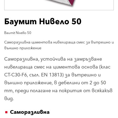
Баумит Нивело 50
Baumit Nivello 50
Саморазливна циментова нивелираща смес за вътрешно и
външно приложение
Саморазливна, устойчива на замръзване
нивелираща смес на циментова основа (клас
СT-C30-F6, съгл. EN 13813) за вътрешно и
външно приложение, в дебелини от 2 до 50
mm, преди полагане на покрития от всякакъв
вид.
Саморазливна