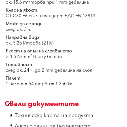
ок. 15.6 m²/торба при 1 mm дебелина
Клас на якост
CT C30 F6 съгл. стандарт БДС EN 13813
Може да се ходи
след ок. 3 ч.
Направна вода
ок. 5.25 l/торба (21%)
Якост на опън на слепването
> 1.5 N/mm² върху бетон
Готовност
след ок. 24 ч. до 2 mm дебелина на слоя
Палет
1 палет = 54 торби = 1 350 кг
Свали документите
Техническа карта на продукта
download
Лист с данни за безопасност
download