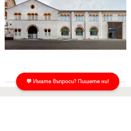
💬 Имате въпроси? Пишете ни!
Продукти
Свържете се с нас!
Мазилки и бои за фасада
Пишете ни в Messenger
Топлоизолационни системи
Свържете се с нас
Компоненти за
Контактна форма