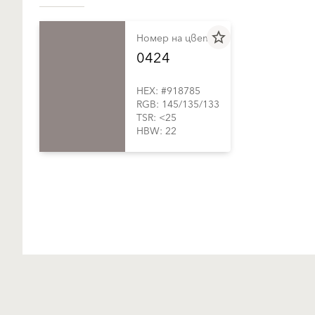
star_border
Номер на цвета
0424
HEX: #918785
RGB: 145/135/133
TSR: <25
HBW: 22