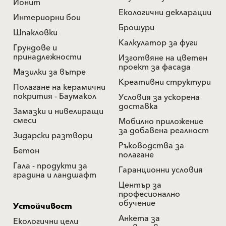
Йонит
Екологични декларации
Интериорни бои
Брошури
Шпакловки
Калкулатор за фуги
Грундове и
принадлежности
Изготвяне на цветен
проект за фасада
Мазилки за вътре
Креативни структури
Полагане на керамични
покрития - Баумакол
Условия за ускорена
доставка
Замазки и нивелиращи
смеси
Мобилно приложение
за добавена реалност
Зидарски разтвори
Ръководства за
Бетон
полагане
Гала - продукти за
Гаранционни условия
градина и ландшафт
Център за
професионално
обучение
Устойчивост
Анкета за
Екологични цели