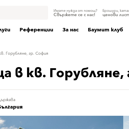
Имате нужда от помощ?
Брошури, ката
Свържете се с нас!
ценови лис
луги
Референции
За нас
Баумит клуб
в. Горубляне, гр. София
 в кв. Горубляне, 
Държава
България