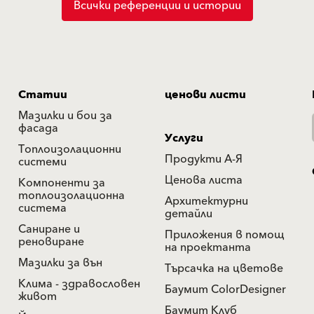
Всички референции и истории
Статии
ценови листи
Мазилки и бои за
фасада
Услуги
Топлоизолационни
Продукти А-Я
системи
Ценова листа
Компоненти за
топлоизолационна
Архитектурни
система
детайли
Саниране и
Приложения в помощ
реновиране
на проектанта
Мазилки за вън
Търсачка на цветове
Клима - здравословен
Баумит ColorDesigner
живот
Баумит Клуб