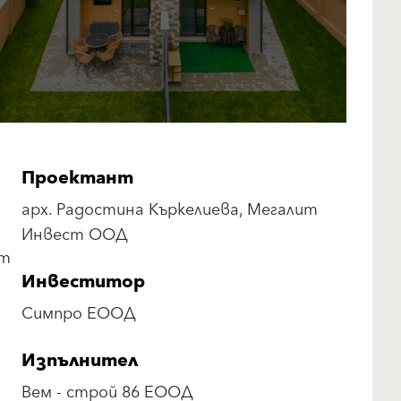
Проектант
арх. Радостина Къркелиева, Мегалит
Инвест ООД
ят
Инвеститор
Симпро ЕООД
Изпълнител
Вем - строй 86 ЕООД