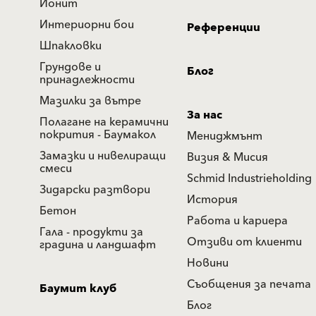
Йонит
Интериорни бои
Референции
Шпакловки
Грундове и
Блог
принадлежности
Мазилки за вътре
За нас
Полагане на керамични
покрития - Баумакол
Мениджмънт
Замазки и нивелиращи
Визия & Мисия
смеси
Schmid Industrieholding
Зидарски разтвори
История
Бетон
Работа и кариера
Гала - продукти за
Отзиви от клиенти
градина и ландшафт
Новини
Съобщения за печата
Баумит клуб
Блог