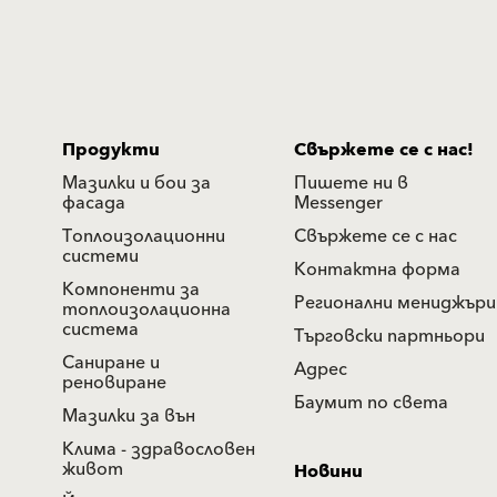
Продукти
Свържете се с нас!
Мазилки и бои за
Пишете ни в
фасада
Messenger
Топлоизолационни
Свържете се с нас
системи
Контактна форма
Компоненти за
Регионални мениджъри
топлоизолационна
система
Търговски партньори
Саниране и
Адрес
реновиране
Баумит по света
Мазилки за вън
Клима - здравословен
живот
Новини