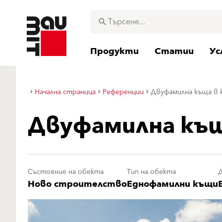
Продукти
Статии
Ус
Начална страница
Референции
Двуфамилна къща в к
Двуфамилна къща
Състояние на обекта
Тип на обекта
Ново строителство
Еднофамилни къщи