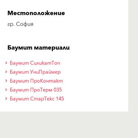
Местоположение
гр. София
Баумит материали
Баумит СиликатТоп
Баумит УниПраймер
Баумит ПроКонтакт
Баумит ПроТерм 035
Баумит СтарТекс 145