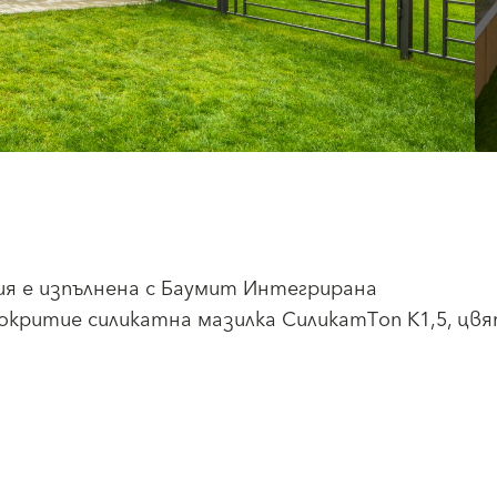
фия е изпълнена с Баумит Интегрирана
окритие силикатна мазилка СиликатТоп К1,5, цв