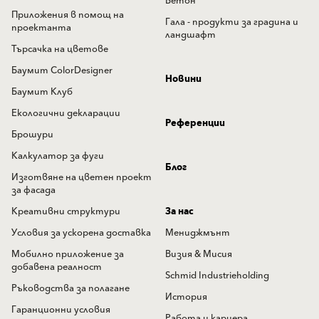
Бетон
Приложения в помощ на
Гала - продукти за градина и
проектанта
ландшафт
Търсачка на цветове
Баумит ColorDesigner
Новини
Баумит Клуб
Екологични декларации
Референции
Брошури
Калкулатор за фуги
Блог
Изготвяне на цветен проект
за фасада
Креативни структури
За нас
Условия за ускорена доставка
Мениджмънт
Мобилно приложение за
Визия & Мисия
добавена реалност
Schmid Industrieholding
Ръководства за полагане
История
Гаранционни условия
Работа и кариера