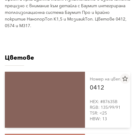
прецизно с внимание към детайла с Баумит интегрирана
топлоизолационна система Баумит Про и крайно
покритие НанопорТоп К1,5 и МозиаикТоп. Цветове 0412,
0574 и М317.
Цветове
star_border
Номер на цвета
0412
HEX: #87635B
RGB: 135/99/91
TSR: <25
HBW: 13