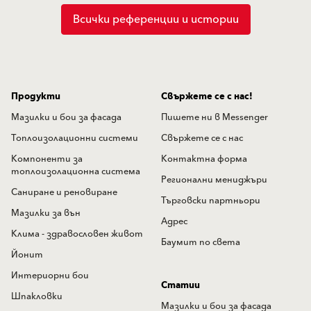
Всички референции и истории
Продукти
Свържете се с нас!
Мазилки и бои за фасада
Пишете ни в Messenger
Топлоизолационни системи
Свържете се с нас
Компоненти за
Контактна форма
топлоизолационна система
Регионални мениджъри
Саниране и реновиране
Търговски партньори
Мазилки за вън
Адрес
Клима - здравословен живот
Баумит по света
Йонит
Интериорни бои
Статии
Шпакловки
Мазилки и бои за фасада