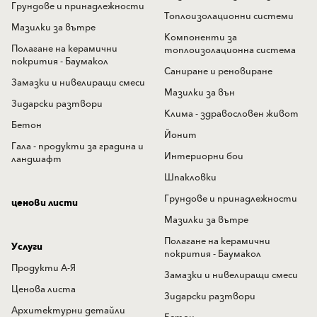
Грундове и принадлежности
Топлоизолационни системи
Мазилки за вътре
Компоненти за
Полагане на керамични
топлоизолационна система
покрития - Баумакол
Саниране и реновиране
Замазки и нивелиращи смеси
Мазилки за вън
Зидарски разтвори
Клима - здравословен живот
Бетон
Йонит
Гала - продукти за градина и
Интериорни бои
ландшафт
Шпакловки
Грундове и принадлежности
ценови листи
Мазилки за вътре
Полагане на керамични
Услуги
покрития - Баумакол
Продукти А-Я
Замазки и нивелиращи смеси
Ценова листа
Зидарски разтвори
Архитектурни детайли