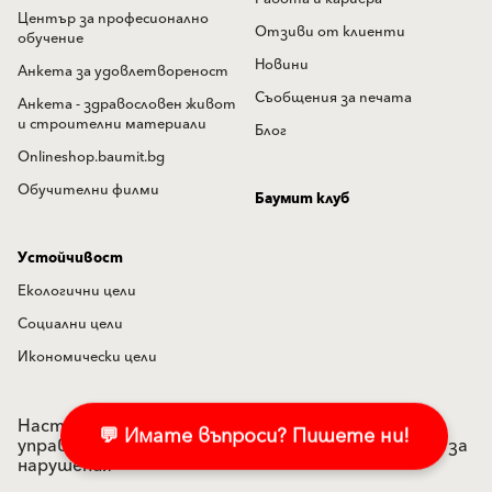
Център за професионално
Отзиви от клиенти
обучение
Новини
Анкета за удовлетвореност
Съобщения за печата
Анкета - здравословен живот
и строителни материали
Блог
Onlineshop.baumit.bg
Обучителни филми
Баумит клуб
Устойчивост
Екологични цели
Социални цели
Икономически цели
Настройки на "бисквитките"
Политика по
💬 Имате въпроси? Пишете ни!
управление на лични данни
Подаване на сигнал за
нарушения