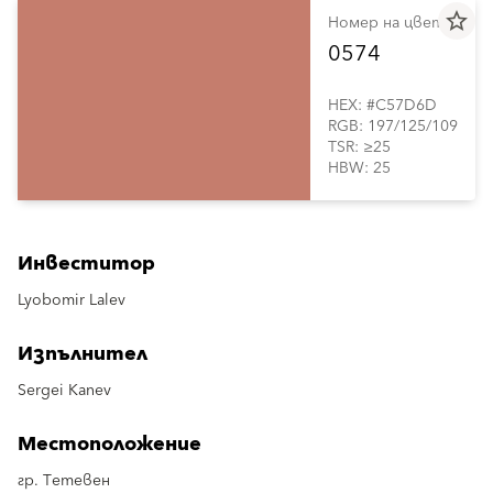
star_border
Номер на цвета
0574
HEX: #C57D6D
RGB: 197/125/109
TSR: ≥25
HBW: 25
Инвеститор
Lyobomir Lalev
Изпълнител
Sergei Kanev
Местоположение
гр. Тетевен