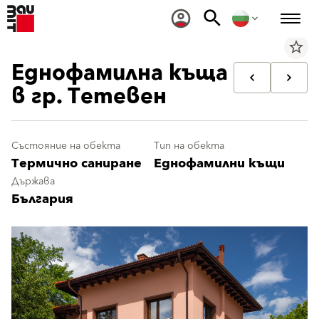
star_border
Еднофамилна къща
в гр. Тетевен
Състояние на обекта
Тип на обекта
Термично саниране
Еднофамилни къщи
Държава
България