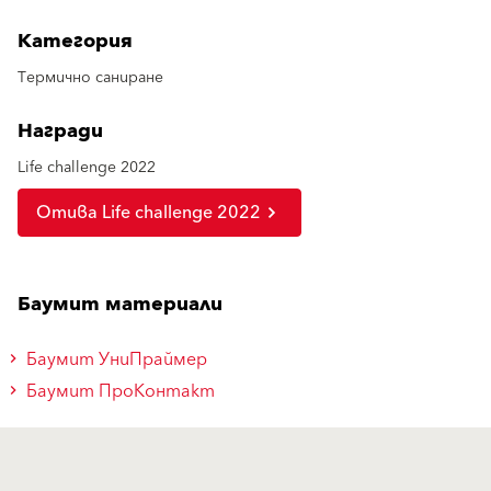
Категория
Термично саниране
Награди
Life challenge 2022
Отива Life challenge 2022
Баумит материали
Баумит УниПраймер
Баумит ПроКонтакт