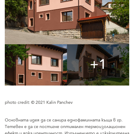
+1
photo credit: © 2021 Kalin Panchev
Основната идея да се санира еднофамилната къща в гр.
Тетевен е да се постигне оптимален термоизолационен
ефект и ярка идентичност. Изпълнението е изключителна