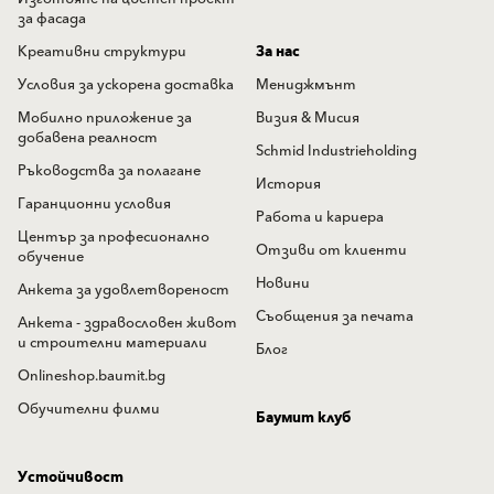
за фасада
Креативни структури
За нас
Условия за ускорена доставка
Мениджмънт
Мобилно приложение за
Визия & Мисия
добавена реалност
Schmid Industrieholding
Ръководства за полагане
История
Гаранционни условия
Работа и кариера
Център за професионално
Отзиви от клиенти
обучение
Новини
Анкета за удовлетвореност
Съобщения за печата
Анкета - здравословен живот
и строителни материали
Блог
Onlineshop.baumit.bg
Обучителни филми
Баумит клуб
Устойчивост