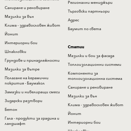
Регионални мениджъри
Саниране и реновиране
Търговски партньори
Мазилки за вън
Адрес
Клима - здравословен живот
Баумит по света
Йонит
Интериорни бои
Статии
Шпакловки
Мазилки и бои за фасада
Грундове и принадлежности
Топлоизолационни системи
Мазилки за вътре
Компоненти за
Полагане на керамични
топлоизолационна система
покрития - Баумакол
Саниране и реновиране
Замазки и нивелиращи смеси
Мазилки за вън
Зидарски разтвори
Клима - здравословен живот
Бетон
Йонит
Гала - продукти за градина и
Интериорни бои
ландшафт