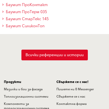
Баумит ПроКонтакт
Баумит ПроТерм 035
Баумит СтарТекс 145
Баумит СиликонТоп
Всички референции и истории
Продукти
Свържете се с нас!
Мазилки и бои за фасада
Пишете ни в Messenger
Топлоизолационни системи
Свържете се с нас
Компоненти за
Контактна форма
топлоизолационна система