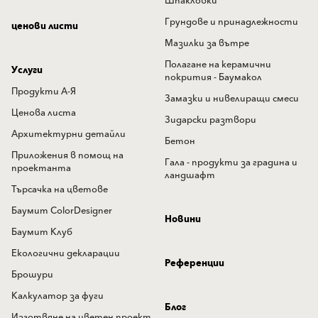
Шпакловки
Грундове и принадлежности
ценови листи
Мазилки за вътре
Полагане на керамични
Услуги
покрития - Баумакол
Продукти А-Я
Замазки и нивелиращи смеси
Ценова листа
Зидарски разтвори
Архитектурни детайли
Бетон
Приложения в помощ на
Гала - продукти за градина и
проектанта
ландшафт
Търсачка на цветове
Баумит ColorDesigner
Новини
Баумит Клуб
Екологични декларации
Референции
Брошури
Калкулатор за фуги
Блог
Изготвяне на цветен проект