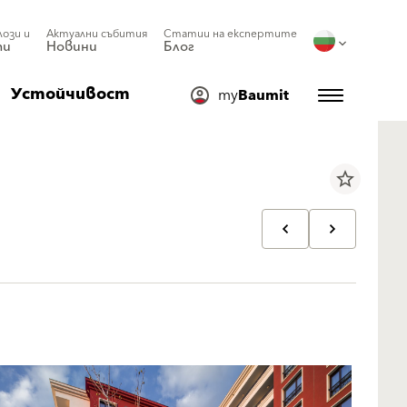
лози и
Актуални събития
Статии на експертите
ти
Новини
Блог
Устойчивост
my
Baumit
star_border