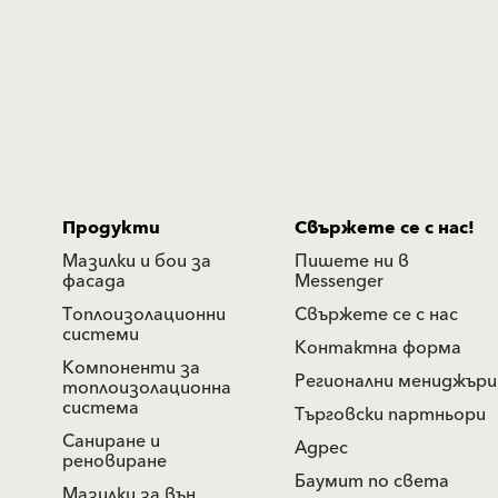
Продукти
Свържете се с нас!
Мазилки и бои за
Пишете ни в
фасада
Messenger
Топлоизолационни
Свържете се с нас
системи
Контактна форма
Компоненти за
Регионални мениджъри
топлоизолационна
система
Търговски партньори
Саниране и
Адрес
реновиране
Баумит по света
Мазилки за вън