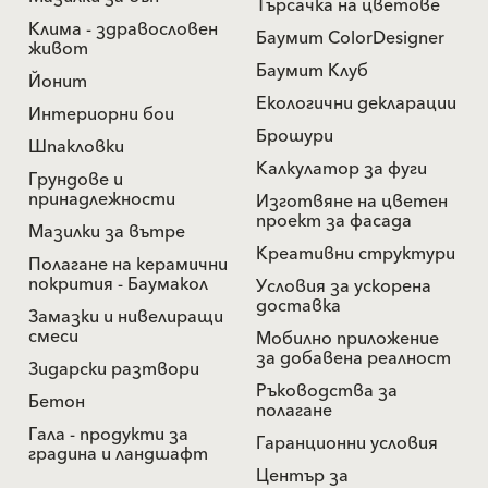
Търсачка на цветове
Клима - здравословен
Баумит ColorDesigner
живот
Баумит Клуб
Йонит
Екологични декларации
Интериорни бои
Брошури
Шпакловки
Калкулатор за фуги
Грундове и
принадлежности
Изготвяне на цветен
проект за фасада
Мазилки за вътре
Креативни структури
Полагане на керамични
покрития - Баумакол
Условия за ускорена
доставка
Замазки и нивелиращи
смеси
Мобилно приложение
за добавена реалност
Зидарски разтвори
Ръководства за
Бетон
полагане
Гала - продукти за
Гаранционни условия
градина и ландшафт
Център за