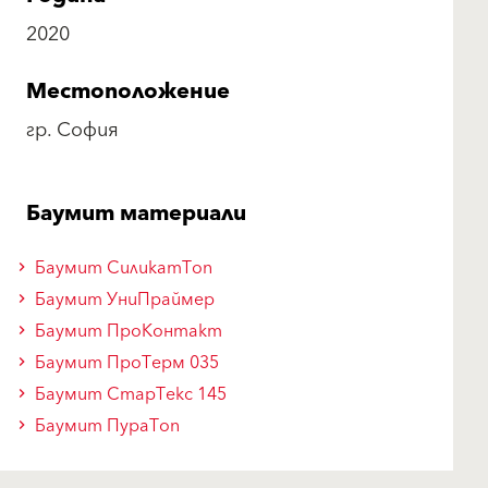
2020
Местоположение
гр. София
Баумит материали
Баумит СиликатТоп
Баумит УниПраймер
Баумит ПроКонтакт
Баумит ПроТерм 035
Баумит СтарТекс 145
Баумит ПураТоп