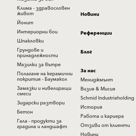
Клима - здравословен
живот
Новини
Йонит
Интериорни бои
Референции
Шпакловки
Грундове и
Блог
принадлежности
Мазилки за вътре
За нас
Полагане на керамични
покрития - Баумакол
Мениджмънт
Замазки и нивелиращи
Визия & Мисия
смеси
Schmid Industrieholding
Зидарски разтвори
История
Бетон
Работа и кариера
Гала - продукти за
Отзиви от клиенти
градина и ландшафт
Новини