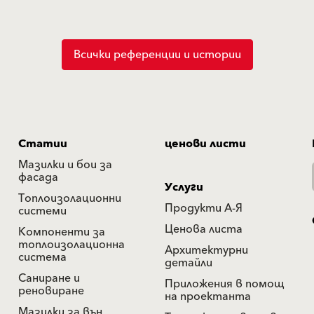
Всички референции и истории
Статии
ценови листи
Мазилки и бои за
фасада
Услуги
Топлоизолационни
Продукти А-Я
системи
Ценова листа
Компоненти за
топлоизолационна
Архитектурни
система
детайли
Саниране и
Приложения в помощ
реновиране
на проектанта
Мазилки за вън