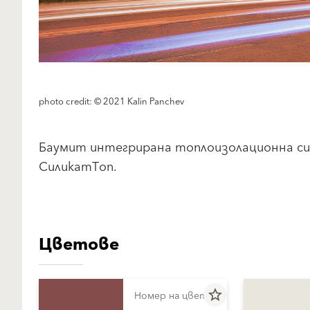
photo credit: © 2021 Kalin Panchev
Баумит интегрирана топлоизолационна си
СиликатТоп.
Цветове
star_border
Номер на цвета