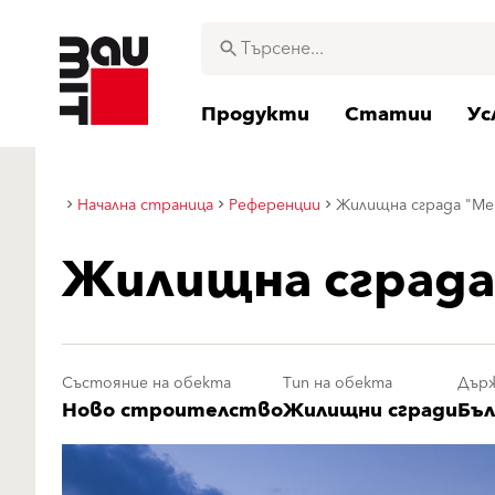
Продукти
Статии
Ус
Начална страница
Референции
Жилищна сграда "Ме
Жилищна сграда
Състояние на обекта
Тип на обекта
Дър
Ново строителство
Жилищни сгради
Бъл