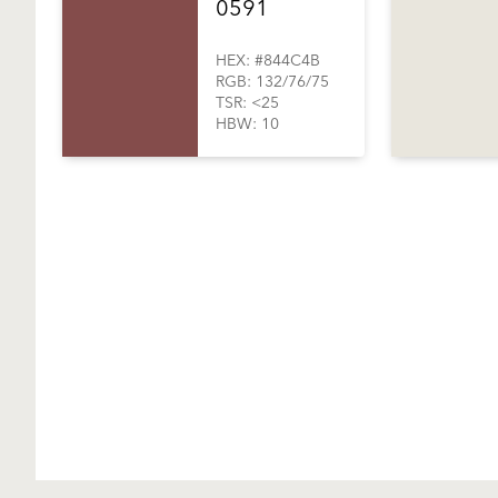
0591
HEX: #844C4B
RGB: 132/76/75
TSR: <25
HBW: 10