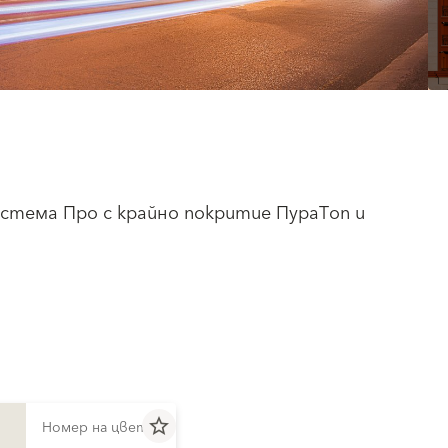
стема Про с крайно покритие ПураТоп и
star_border
Номер на цвета