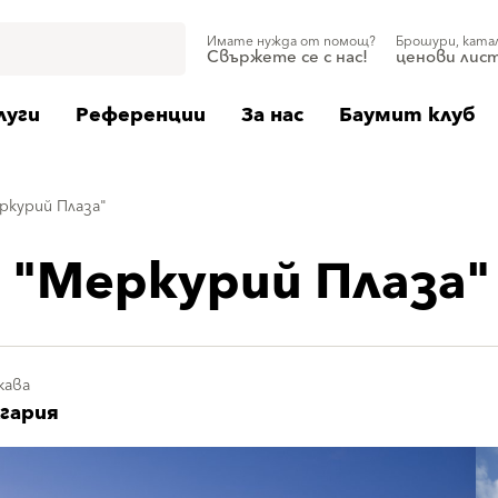
Имате нужда от помощ?
Брошури, ката
Свържете се с нас!
ценови лис
луги
Референции
За нас
Баумит клуб
ркурий Плаза"
 "Меркурий Плаза"
жава
гария