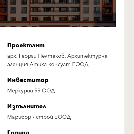
Проектант
арх. Георги Пелтеков, Архитектурна
агенция Атика консулт ЕООД
Инвеститор
Меркурий 99 ООД
Изпълнител
Марибор - строй ЕООД
Година