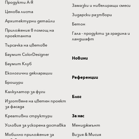
Продукти А-Я
Замазки и нивелиращи смеси
Ценова листа
Зидарски разтвори
Архитектурни детайли
Бетон
Приложения в помощ на
Гала - продукти за градина и
проектанта
ландшафт
Търсачка на цветове
Баумит ColorDesigner
Новини
Баумит Клуб
Екологични декларации
Референции
Брошури
Калкулатор за фуги
Блог
Изготвяне на цветен проект
за фасада
Креативни структури
За нас
Условия за ускорена доставка
Мениджмънт
Мобилно приложение за
Визия & Мисия