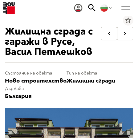
star_border
Жилищна сграда с
гаражи в Русе,
Васил Петлешков
Състояние на обекта
Тип на обекта
Ново строителство
Жилищни сгради
Държава
България