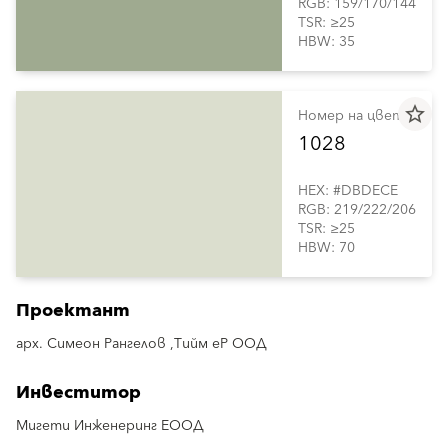
RGB: 159/170/144
TSR: ≥25
HBW: 35
star_border
Номер на цвета
1028
HEX: #DBDECE
RGB: 219/222/206
TSR: ≥25
HBW: 70
Проектант
арх. Симеон Рангелов ,Тийм еР ООД
Инвеститор
Мигети Инженеринг ЕООД