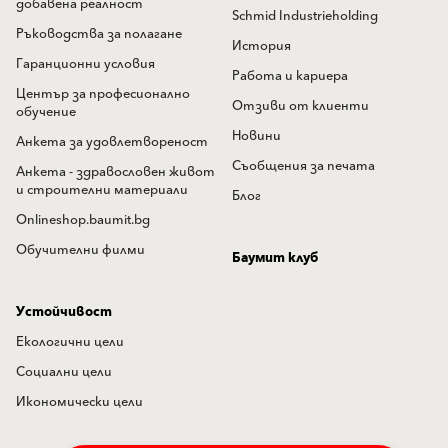
добавена реалност
Schmid Industrieholding
Ръководства за полагане
История
Гаранционни условия
Работа и кариера
Център за професионално
Отзиви от клиенти
обучение
Новини
Анкета за удовлетвореност
Съобщения за печата
Анкета - здравословен живот
и строителни материали
Блог
Onlineshop.baumit.bg
Обучителни филми
Баумит клуб
Устойчивост
Екологични цели
Социални цели
Икономически цели