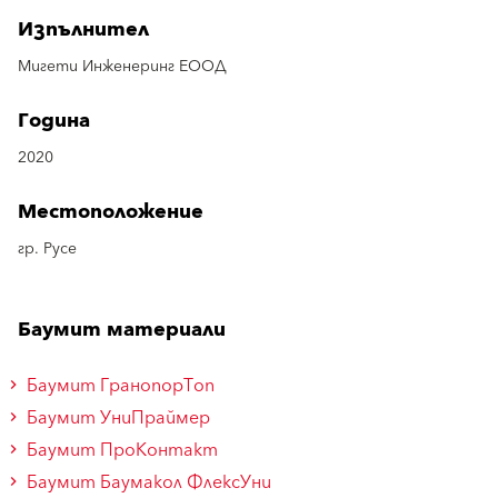
Изпълнител
Мигети Инженеринг ЕООД
Година
2020
Местоположение
гр. Русе
Баумит материали
Баумит ГранопорТоп
Баумит УниПраймер
Баумит ПроКонтакт
Баумит Баумакол ФлексУни