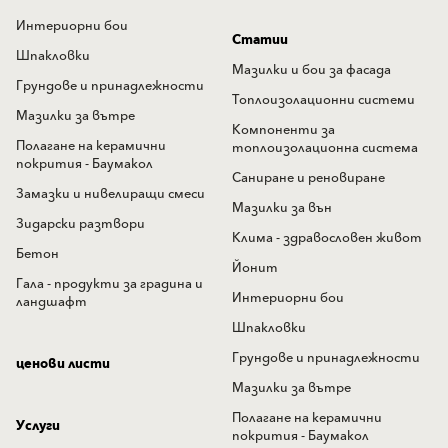
Интериорни бои
Статии
Шпакловки
Мазилки и бои за фасада
Грундове и принадлежности
Топлоизолационни системи
Мазилки за вътре
Компоненти за
Полагане на керамични
топлоизолационна система
покрития - Баумакол
Саниране и реновиране
Замазки и нивелиращи смеси
Мазилки за вън
Зидарски разтвори
Клима - здравословен живот
Бетон
Йонит
Гала - продукти за градина и
Интериорни бои
ландшафт
Шпакловки
Грундове и принадлежности
ценови листи
Мазилки за вътре
Полагане на керамични
Услуги
покрития - Баумакол