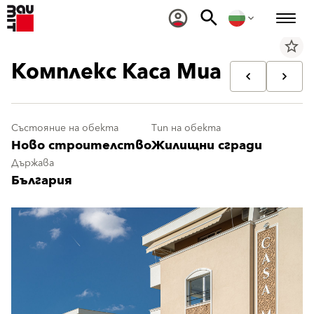
star_border
Комплекс Каса Миа
Състояние на обекта
Тип на обекта
Ново строителство
Жилищни сгради
Държава
България