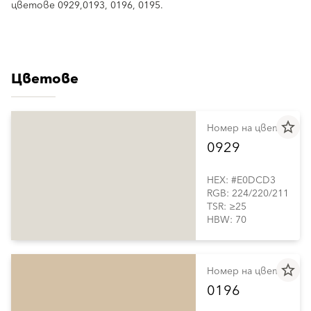
цветове 0929,0193, 0196, 0195.
Цветове
star_border
Номер на цвета
0929
HEX: #E0DCD3
RGB: 224/220/211
TSR: ≥25
HBW: 70
star_border
Номер на цвета
0196