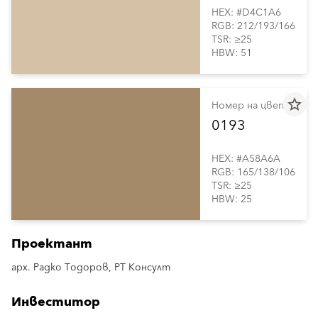
HEX: #D4C1A6
RGB: 212/193/166
TSR: ≥25
HBW: 51
star_border
Номер на цвета
0193
HEX: #A58A6A
RGB: 165/138/106
TSR: ≥25
HBW: 25
Проектант
арх. Радко Тодоров, РТ Консулт
Инвеститор