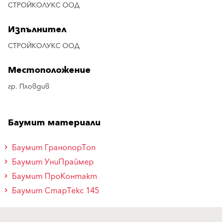
СТРОЙКОЛУКС ООД
Изпълнител
СТРОЙКОЛУКС ООД
Местоположение
гр. Пловдив
Баумит материали
Баумит ГранопорТоп
Баумит УниПраймер
Баумит ПроКонтакт
Баумит СтарТекс 145