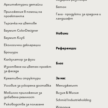
Архитектурни детайли
Бетон
Приложения в помощ на
Гала - продукти за градина и
проектанта
ландшафт
Търсачка на цветове
Баумит ColorDesigner
Новини
Баумит Клуб
Екологични декларации
Референции
Брошури
Калкулатор за фуги
Блог
Изготвяне на цветен проект
за фасада
Креативни структури
За нас
Условия за ускорена доставка
Мениджмънт
Мобилно приложение за
Визия & Мисия
добавена реалност
Schmid Industrieholding
Ръководства за полагане
История