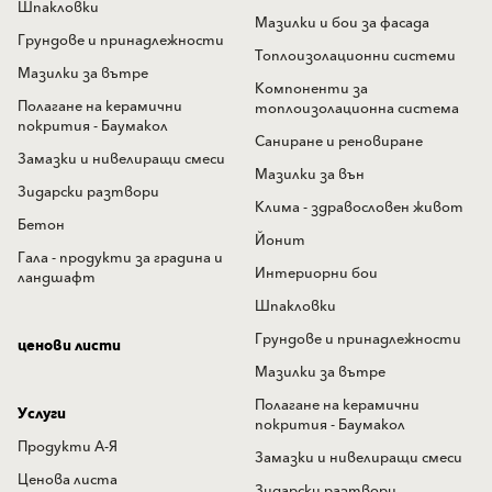
Шпакловки
Мазилки и бои за фасада
Грундове и принадлежности
Топлоизолационни системи
Мазилки за вътре
Компоненти за
Полагане на керамични
топлоизолационна система
покрития - Баумакол
Саниране и реновиране
Замазки и нивелиращи смеси
Мазилки за вън
Зидарски разтвори
Клима - здравословен живот
Бетон
Йонит
Гала - продукти за градина и
Интериорни бои
ландшафт
Шпакловки
Грундове и принадлежности
ценови листи
Мазилки за вътре
Полагане на керамични
Услуги
покрития - Баумакол
Продукти А-Я
Замазки и нивелиращи смеси
Ценова листа
Зидарски разтвори