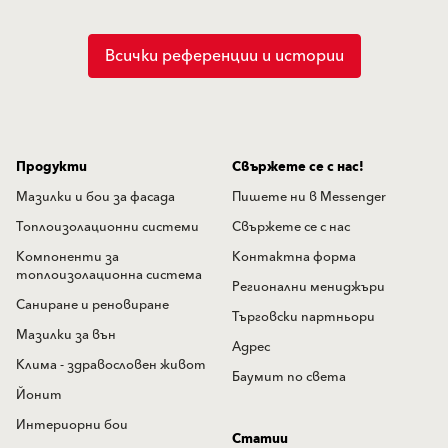
Всички референции и истории
Продукти
Свържете се с нас!
Мазилки и бои за фасада
Пишете ни в Messenger
Топлоизолационни системи
Свържете се с нас
Компоненти за
Контактна форма
топлоизолационна система
Регионални мениджъри
Саниране и реновиране
Търговски партньори
Мазилки за вън
Адрес
Клима - здравословен живот
Баумит по света
Йонит
Интериорни бои
Статии