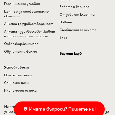
Гаранционни условия
Работа и кариера
Център за професионално
Отзиви от клиенти
обучение
Новини
Анкета за удовлетвореност
Съобщения за печата
Анкета - здравословен живот
и строителни материали
Блог
Onlineshop.baumit.bg
Обучителни филми
Баумит клуб
Устойчивост
Екологични цели
Социални цели
Икономически цели
Настройки на "бисквитките"
Политика по
💬 Имате въпроси? Пишете ни!
управление на лични данни
Подаване на сигнал за