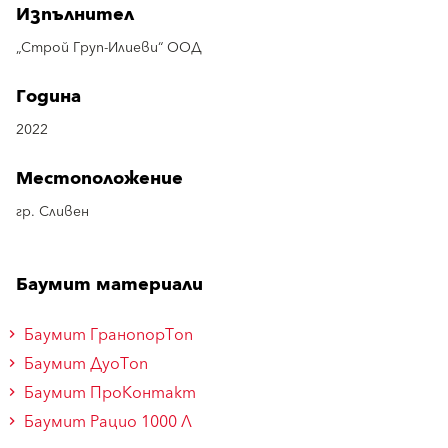
Изпълнител
„Строй Груп-Илиеви“ ООД
Година
2022
Местоположение
гр. Сливен
Баумит материали
Баумит ГранопорТоп
Баумит ДуоТоп
Баумит ПроКонтакт
Баумит Рацио 1000 Л