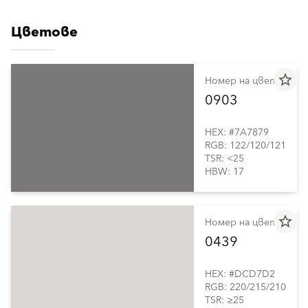
Цветове
star_border
Номер на цвета
0903
HEX: #7A7879
RGB: 122/120/121
TSR: <25
HBW: 17
star_border
Номер на цвета
0439
HEX: #DCD7D2
RGB: 220/215/210
TSR: ≥25