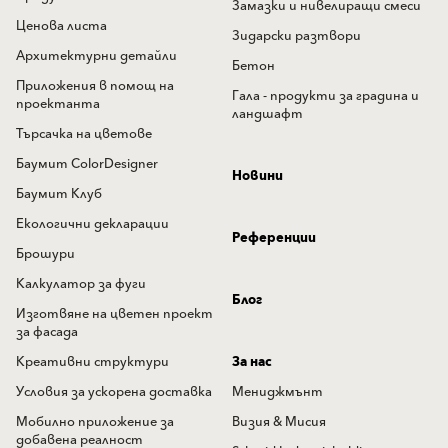
Замазки и нивелиращи смеси
Ценова листа
Зидарски разтвори
Архитектурни детайли
Бетон
Приложения в помощ на
Гала - продукти за градина и
проектанта
ландшафт
Търсачка на цветове
Баумит ColorDesigner
Новини
Баумит Клуб
Екологични декларации
Референции
Брошури
Калкулатор за фуги
Блог
Изготвяне на цветен проект
за фасада
Креативни структури
За нас
Условия за ускорена доставка
Мениджмънт
Мобилно приложение за
Визия & Мисия
добавена реалност