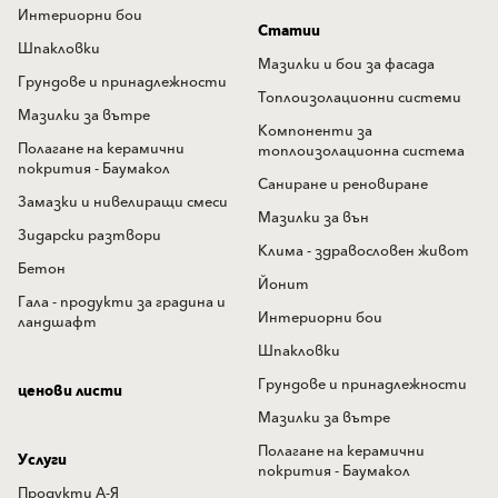
Интериорни бои
Статии
Шпакловки
Мазилки и бои за фасада
Грундове и принадлежности
Топлоизолационни системи
Мазилки за вътре
Компоненти за
Полагане на керамични
топлоизолационна система
покрития - Баумакол
Саниране и реновиране
Замазки и нивелиращи смеси
Мазилки за вън
Зидарски разтвори
Клима - здравословен живот
Бетон
Йонит
Гала - продукти за градина и
Интериорни бои
ландшафт
Шпакловки
Грундове и принадлежности
ценови листи
Мазилки за вътре
Полагане на керамични
Услуги
покрития - Баумакол
Продукти А-Я