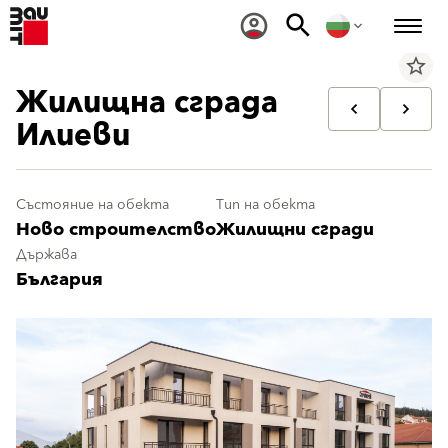
star_border
Жилищна сграда
Илиеви
Състояние на обекта
Тип на обекта
Ново строителство
Жилищни сгради
Държава
България