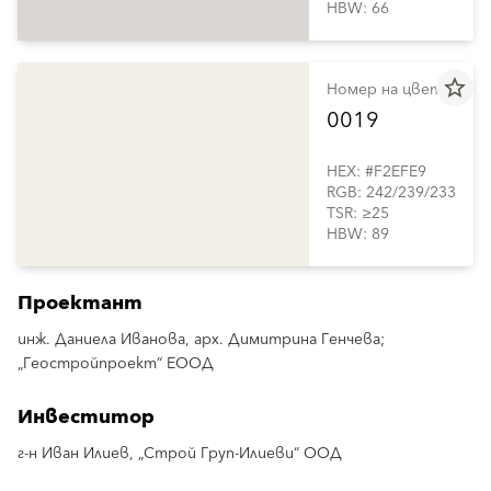
HBW: 66
star_border
Номер на цвета
0019
HEX: #F2EFE9
RGB: 242/239/233
TSR: ≥25
HBW: 89
Проектант
инж. Даниела Иванова, арх. Димитрина Генчева;
„Геостройпроект“ ЕООД
Инвеститор
г-н Иван Илиев, „Строй Груп-Илиеви“ ООД