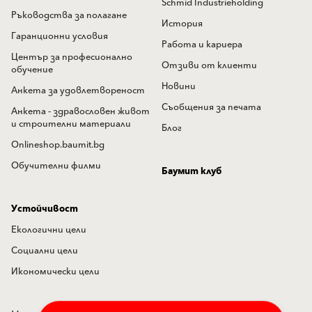
Schmid Industrieholding
Ръководства за полагане
История
Гаранционни условия
Работа и кариера
Център за професионално
Отзиви от клиенти
обучение
Новини
Анкета за удовлетвореност
Съобщения за печата
Анкета - здравословен живот
и строителни материали
Блог
Onlineshop.baumit.bg
Обучителни филми
Баумит клуб
Устойчивост
Екологични цели
Социални цели
Икономически цели