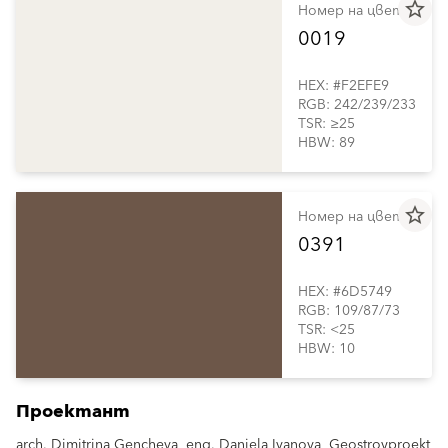
star_border
Номер на цвета
0019
HEX: #F2EFE9
RGB: 242/239/233
TSR: ≥25
HBW: 89
star_border
Номер на цвета
0391
HEX: #6D5749
RGB: 109/87/73
TSR: <25
HBW: 10
Проектант
arch. Dimitrina Gencheva, eng. Daniela Ivanova, Geostroyproekt