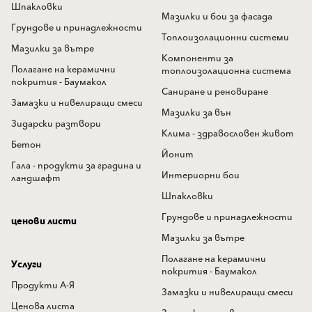
Шпакловки
Мазилки и бои за фасада
Грундове и принадлежности
Топлоизолационни системи
Мазилки за вътре
Компоненти за
Полагане на керамични
топлоизолационна система
покрития - Баумакол
Саниране и реновиране
Замазки и нивелиращи смеси
Мазилки за вън
Зидарски разтвори
Клима - здравословен живот
Бетон
Йонит
Гала - продукти за градина и
Интериорни бои
ландшафт
Шпакловки
Грундове и принадлежности
ценови листи
Мазилки за вътре
Полагане на керамични
Услуги
покрития - Баумакол
Продукти А-Я
Замазки и нивелиращи смеси
Ценова листа