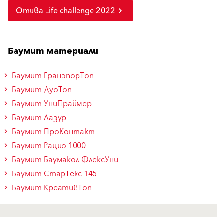
Отива Life challenge 2022
Баумит материали
Баумит ГранопорТоп
Баумит ДуоТоп
Баумит УниПраймер
Баумит Лазур
Баумит ПроКонтакт
Баумит Рацио 1000
Баумит Баумакол ФлексУни
Баумит СтарТекс 145
Баумит КреативТоп