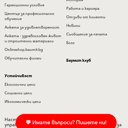
Гаранционни условия
Работа и кариера
Център за професионално
Отзиви от клиенти
обучение
Новини
Анкета за удовлетвореност
Съобщения за печата
Анкета - здравословен живот
и строителни материали
Блог
Onlineshop.baumit.bg
Обучителни филми
Баумит клуб
Устойчивост
Екологични цели
Социални цели
Икономически цели
Настройки на "бисквитките"
Политика по
💬 Имате въпроси? Пишете ни!
управление на лични данни
Подаване на сигнал за