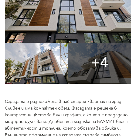
+4
Сградата е разположена в най-стария квартал на град
Сливен и има компактен обем. Фасадата е решена в
контрастни цветове бял и графит, с които е предадено
модерно излъчване. Дървената мазилка на БАУМИТ внася
автентичност и топлина, което обогатява облика й.
Външното оформление на сградата създава симбиоза