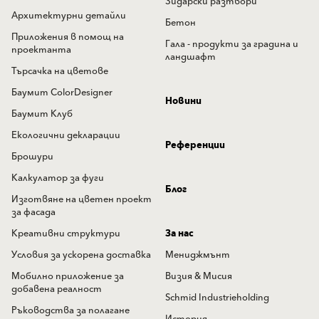
Зидарски разтвори
Архитектурни детайли
Бетон
Приложения в помощ на
Гала - продукти за градина и
проектанта
ландшафт
Търсачка на цветове
Баумит ColorDesigner
Новини
Баумит Клуб
Екологични декларации
Референции
Брошури
Калкулатор за фуги
Блог
Изготвяне на цветен проект
за фасада
Креативни структури
За нас
Условия за ускорена доставка
Мениджмънт
Мобилно приложение за
Визия & Мисия
добавена реалност
Schmid Industrieholding
Ръководства за полагане
История