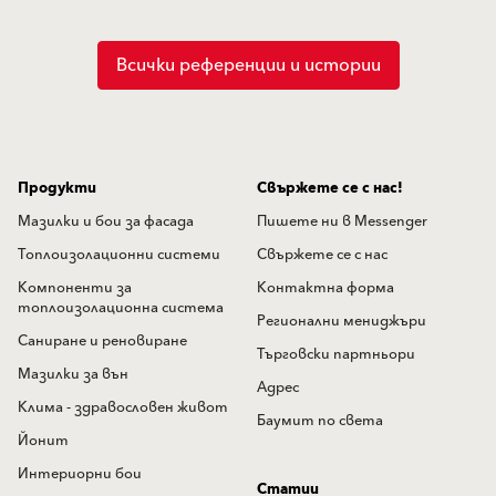
Всички референции и истории
Продукти
Свържете се с нас!
Мазилки и бои за фасада
Пишете ни в Messenger
Топлоизолационни системи
Свържете се с нас
Компоненти за
Контактна форма
топлоизолационна система
Регионални мениджъри
Саниране и реновиране
Търговски партньори
Мазилки за вън
Адрес
Клима - здравословен живот
Баумит по света
Йонит
Интериорни бои
Статии