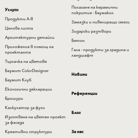
Полагане на керамични
Услуги
покрития - Баумакол
Продукти А-Я
Замазки и нивелиращи смеси
Ценова листа
Зидарски разтвори
Архитектурни детайли
Бетон
Приложения в помощ на
Гала - продукти за градина и
проектанта
ландшафт
Търсачка на цветове
Баумит ColorDesigner
Новини
Баумит Клуб
Екологични декларации
Референции
Брошури
Калкулатор за фуги
Блог
Изготвяне на цветен проект
за фасада
Креативни структури
За нас