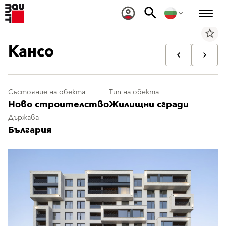
star_border
Кансо
Състояние на обекта
Тип на обекта
Ново строителство
Жилищни сгради
Държава
България