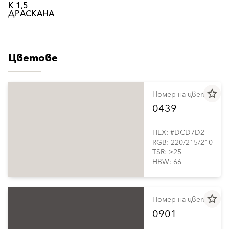
К 1,5
ДРАСКАНА
Цветове
star_border
Номер на цвета
0439
HEX: #DCD7D2
RGB: 220/215/210
TSR: ≥25
HBW: 66
star_border
Номер на цвета
0901