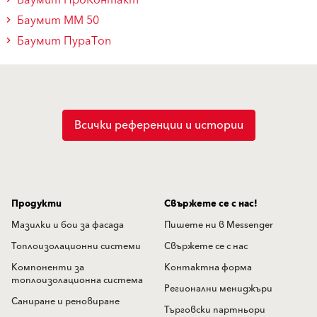
Баумит ПроКонтакт
Баумит ММ 50
Баумит ПураТоп
Всички референции и истории
Продукти
Свържете се с нас!
Мазилки и бои за фасада
Пишете ни в Messenger
Топлоизолационни системи
Свържете се с нас
Компоненти за
Контактна форма
топлоизолационна система
Регионални мениджъри
Саниране и реновиране
Търговски партньори