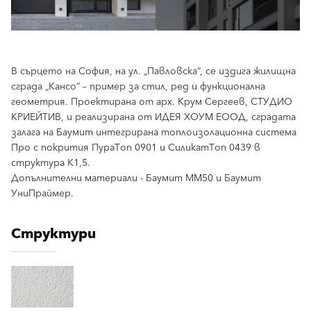
В сърцето на София, на ул. „Павловска“, се издига жилищна
сграда „Кансо“ – пример за стил, ред и функционална
геометрия. Проектирана от арх. Крум Сергеев, СТУДИО
КРИЕЙТИВ, и реализирана от ИДЕЯ ХОУМ ЕООД, сградата
залага на Баумит интегрирана топлоизолационна система
Про с покрития ПураТоп 0901 и СиликатТоп 0439 в
структура К1,5.
Допълнителни материали - Баумит ММ50 и Баумит
УниПраймер.
Структури