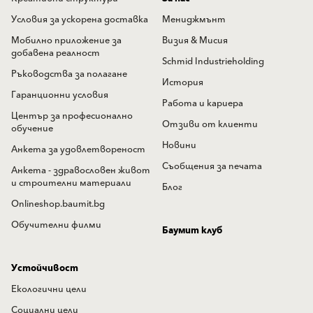
Условия за ускорена доставка
Мениджмънт
Мобилно приложение за
Визия & Мисия
добавена реалност
Schmid Industrieholding
Ръководства за полагане
История
Гаранционни условия
Работа и кариера
Център за професионално
Отзиви от клиенти
обучение
Новини
Анкета за удовлетвореност
Съобщения за печата
Анкета - здравословен живот
и строителни материали
Блог
Onlineshop.baumit.bg
Обучителни филми
Баумит клуб
Устойчивост
Екологични цели
Социални цели