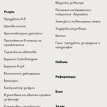
Мазилки за вътре
Полагане на керамични
Услуги
покрития - Баумакол
Продукти А-Я
Замазки и нивелиращи смеси
Ценова листа
Зидарски разтвори
Архитектурни детайли
Бетон
Приложения в помощ на
Гала - продукти за градина и
проектанта
ландшафт
Търсачка на цветове
Баумит ColorDesigner
Новини
Баумит Клуб
Екологични декларации
Референции
Брошури
Калкулатор за фуги
Блог
Изготвяне на цветен проект
за фасада
Креативни структури
За нас