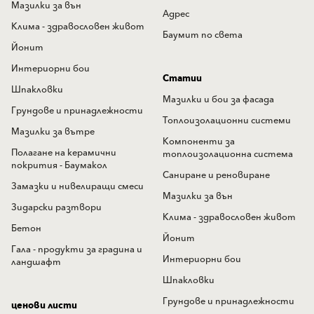
Мазилки за вън
Адрес
Клима - здравословен живот
Баумит по света
Йонит
Интериорни бои
Статии
Шпакловки
Мазилки и бои за фасада
Грундове и принадлежности
Топлоизолационни системи
Мазилки за вътре
Компоненти за
Полагане на керамични
топлоизолационна система
покрития - Баумакол
Саниране и реновиране
Замазки и нивелиращи смеси
Мазилки за вън
Зидарски разтвори
Клима - здравословен живот
Бетон
Йонит
Гала - продукти за градина и
Интериорни бои
ландшафт
Шпакловки
Грундове и принадлежности
ценови листи