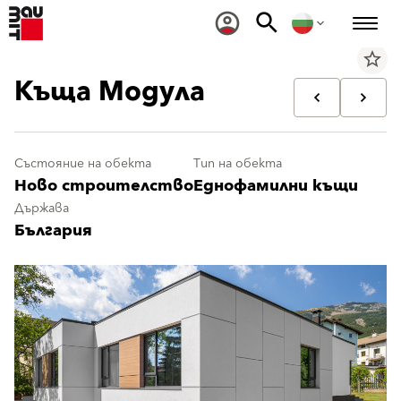
star_border
Къща Модула
Състояние на обекта
Тип на обекта
Ново строителство
Еднофамилни къщи
Държава
България