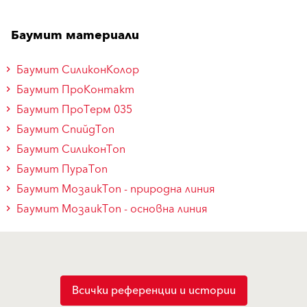
Баумит материали
Баумит СиликонКолор
Баумит ПроКонтакт
Баумит ПроТерм 035
Баумит СпийдТоп
Баумит СиликонТоп
Баумит ПураТоп
Баумит МозаикТоп - природна линия
Баумит МозаикТоп - основна линия
Всички референции и истории