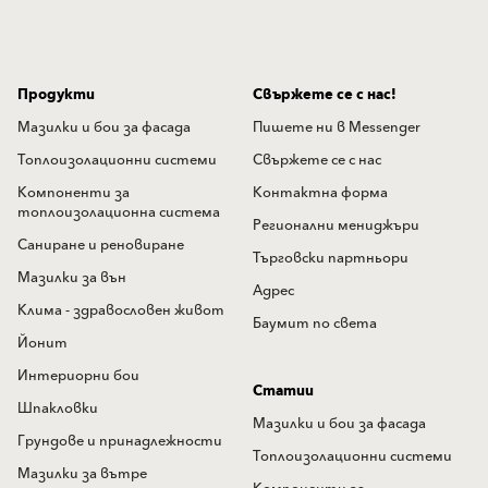
Продукти
Свържете се с нас!
Мазилки и бои за фасада
Пишете ни в Messenger
Топлоизолационни системи
Свържете се с нас
Компоненти за
Контактна форма
топлоизолационна система
Регионални мениджъри
Саниране и реновиране
Търговски партньори
Мазилки за вън
Адрес
Клима - здравословен живот
Баумит по света
Йонит
Интериорни бои
Статии
Шпакловки
Мазилки и бои за фасада
Грундове и принадлежности
Топлоизолационни системи
Мазилки за вътре