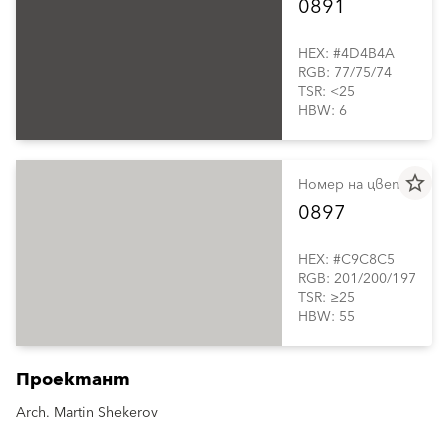
0891
HEX: #4D4B4A
RGB: 77/75/74
TSR: <25
HBW: 6
star_border
Номер на цвета
0897
HEX: #C9C8C5
RGB: 201/200/197
TSR: ≥25
HBW: 55
Проектант
Arch. Martin Shekerov