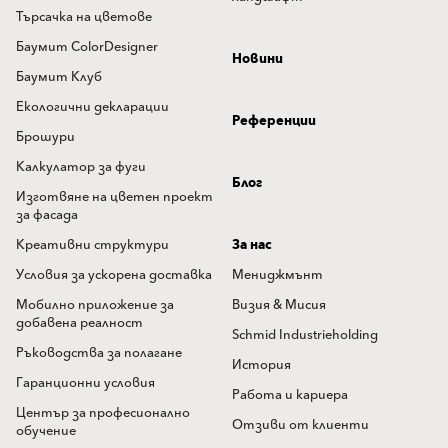
Търсачка на цветове
Баумит ColorDesigner
Новини
Баумит Клуб
Екологични декларации
Референции
Брошури
Калкулатор за фуги
Блог
Изготвяне на цветен проект
за фасада
Креативни структури
За нас
Условия за ускорена доставка
Мениджмънт
Мобилно приложение за
Визия & Мисия
добавена реалност
Schmid Industrieholding
Ръководства за полагане
История
Гаранционни условия
Работа и кариера
Център за професионално
Отзиви от клиенти
обучение