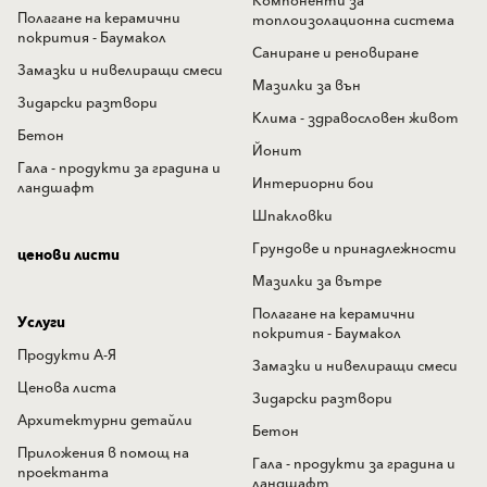
Компоненти за
Полагане на керамични
топлоизолационна система
покрития - Баумакол
Саниране и реновиране
Замазки и нивелиращи смеси
Мазилки за вън
Зидарски разтвори
Клима - здравословен живот
Бетон
Йонит
Гала - продукти за градина и
Интериорни бои
ландшафт
Шпакловки
Грундове и принадлежности
ценови листи
Мазилки за вътре
Полагане на керамични
Услуги
покрития - Баумакол
Продукти А-Я
Замазки и нивелиращи смеси
Ценова листа
Зидарски разтвори
Архитектурни детайли
Бетон
Приложения в помощ на
Гала - продукти за градина и
проектанта
ландшафт