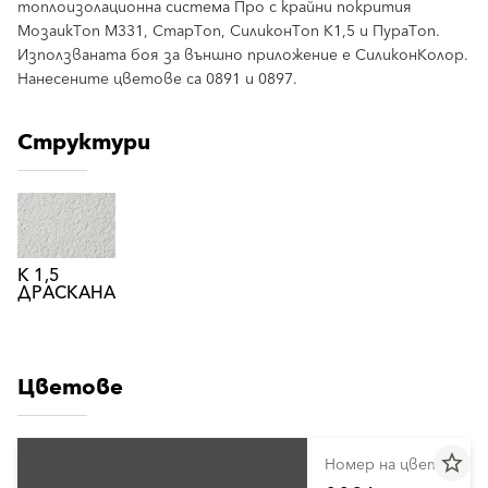
топлоизолационна система Про с крайни покрития
МозаикТоп М331, СтарТоп, СиликонТоп К1,5 и ПураТоп.
Използваната боя за външно приложение е СиликонКолор.
Нанесените цветове са 0891 и 0897.
Структури
К 1,5
ДРАСКАНА
Цветове
star_border
Номер на цвета