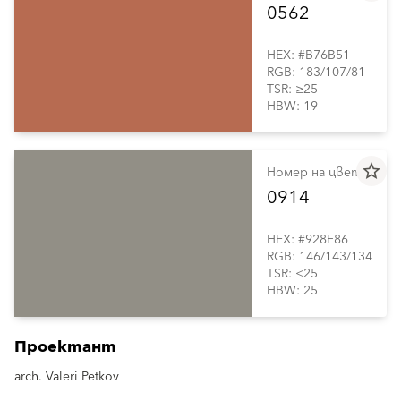
0562
HEX: #B76B51
RGB: 183/107/81
TSR: ≥25
HBW: 19
star_border
Номер на цвета
0914
HEX: #928F86
RGB: 146/143/134
TSR: <25
HBW: 25
Проектант
arch. Valeri Petkov