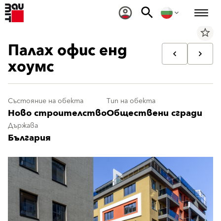
star_border
Палах офис енд
хоумс
Състояние на обекта
Тип на обекта
Ново строителство
Обществени сгради
Държава
България