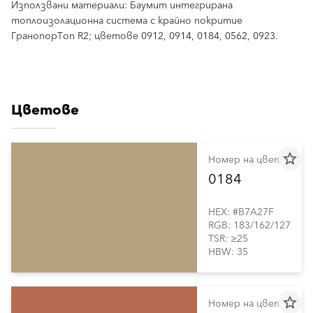
Използвани материали: Баумит интегрирана
топлоизолационна система с крайно покритие
ГранопорТоп R2; цветове 0912, 0914, 0184, 0562, 0923.
Цветове
star_border
Номер на цвета
0184
HEX: #B7A27F
RGB: 183/162/127
TSR: ≥25
HBW: 35
star_border
Номер на цвета