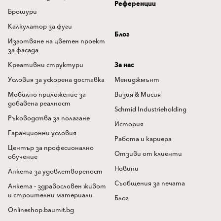
Референции
Брошури
Калкулатор за фуги
Блог
Изготвяне на цветен проект
за фасада
Креативни структури
За нас
Условия за ускорена доставка
Мениджмънт
Мобилно приложение за
Визия & Мисия
добавена реалност
Schmid Industrieholding
Ръководства за полагане
История
Гаранционни условия
Работа и кариера
Център за професионално
Отзиви от клиенти
обучение
Новини
Анкета за удовлетвореност
Съобщения за печата
Анкета - здравословен живот
и строителни материали
Блог
Onlineshop.baumit.bg