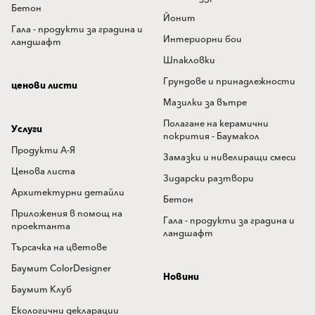
Бетон
Йонит
Гала - продукти за градина и
Интериорни бои
ландшафт
Шпакловки
Грундове и принадлежности
ценови листи
Мазилки за вътре
Полагане на керамични
Услуги
покрития - Баумакол
Продукти А-Я
Замазки и нивелиращи смеси
Ценова листа
Зидарски разтвори
Архитектурни детайли
Бетон
Приложения в помощ на
Гала - продукти за градина и
проектанта
ландшафт
Търсачка на цветове
Баумит ColorDesigner
Новини
Баумит Клуб
Екологични декларации