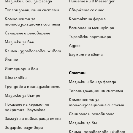
Мазилки и бои за фасада
Пишете ни в Messenger
Топлоизолационни системи
Свържете се с нас
Компоненти за
Контактна форма
топлоизолационна система
Регионални мениджъри
Саниране и реновиране
Търговски партньори
Мазилки за вън
Адрес
Клима - здравословен живот
Баумит по света
Йонит
Интериорни бои
Статии
Шпакловки
Мазилки и бои за фасада
Грундове и принадлежности
Топлоизолационни системи
Мазилки за вътре
Компоненти за
Полагане на керамични
топлоизолационна система
покрития - Баумакол
Саниране и реновиране
Замазки и нивелиращи смеси
Мазилки за вън
Зидарски разтвори
Клима - здравословен живот