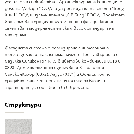
усещане за спокойствие. Архитектурната концепция е
дело на “Декарт“ ООД, а зад реализацията стоят “Бриз
Хил 1“ ООД и изпълнителят „С Р Билд“ ЕООД. Проектът
впечатлява с прецизно изпълнение и фасади, които
съчетават модерна естетика и висок стандарт на
материали.
Фасадната система е реализирана с интегрирана
топлоизолационна система Баумит Про, завършена с
мазилка СиликонТоп К1,5 в цветови комбинации 0018 и
0893. Допълнително са използвани външни бои
СиликонКолор (0892), Лазур (0391) и Финиш, които
придават финален щрих на цялостната визия и
гарантират устойчивост във времето.
Структури