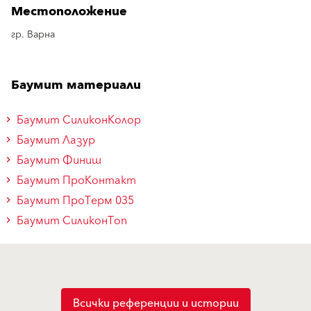
Местоположение
гр. Варна
Баумит материали
Баумит СиликонКолор
Баумит Лазур
Баумит Финиш
Баумит ПроКонтакт
Баумит ПроТерм 035
Баумит СиликонТоп
Всички референции и истории