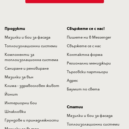
Продукти
Свържете се с нас!
Мазилки и бои за фасада
Пишете ни в Messenger
Топлоизолационни системи
Свържете се с нас
Компоненти за
Контактна форма
топлоизолационна система
Регионални мениджъри
Саниране и реновиране
Търговски партньори
Мазилки за вън
Адрес
Клима - здравословен живот
Баумит по света
Йонит
Интериорни бои
Статии
Шпакловки
Мазилки и бои за фасада
Грундове и принадлежности
Топлоизолационни системи