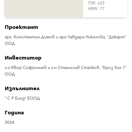
TSR: ≥25
HBW: 77
Проектант
арх. Константин Димов и арх.Чавдара Николова, “Декарт“
ООД
Инвеститор
г-н Явор Софрониев и г-н Станислав Стайков, “Бриз Хил 1“
ООД
Изпълнител
“ С Р Билд“ ЕООД
Година
2024