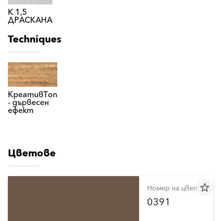
К 1,5
ДРАСКАНА
Techniques
КреативТоп
- дървесен
ефект
Цветове
star_border
Номер на цвета
0391