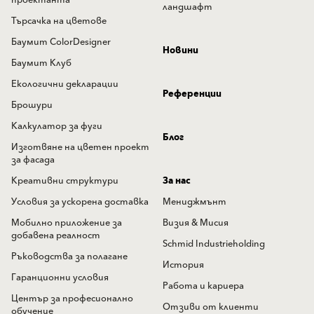
проектанта
ландшафт
Търсачка на цветове
Баумит ColorDesigner
Новини
Баумит Клуб
Екологични декларации
Референции
Брошури
Калкулатор за фуги
Блог
Изготвяне на цветен проект
за фасада
Креативни структури
За нас
Условия за ускорена доставка
Мениджмънт
Мобилно приложение за
Визия & Мисия
добавена реалност
Schmid Industrieholding
Ръководства за полагане
История
Гаранционни условия
Работа и кариера
Център за професионално
Отзиви от клиенти
обучение