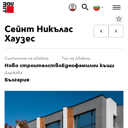
star_border
Сейнт Никълас
Хаузес
Състояние на обекта
Тип на обекта
Ново строителство
Еднофамилни къщи
Държава
България