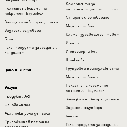
Мазилки за вътре
Компоненти за
Полагане на керамични
топлоизолационна система
покрития - Баумакол
Саниране и реновиране
Замазки и нивелиращи смеси
Мазилки за вън
Зидарски разтвори
Клима - здравословен живот
Бетон
Йонит
Гала - продукти за градина и
Интериорни бои
ландшафт
Шпакловки
Грундове и принадлежности
ценови листи
Мазилки за вътре
Полагане на керамични
Услуги
покрития - Баумакол
Продукти А-Я
Замазки и нивелиращи смеси
Ценова листа
Зидарски разтвори
Архитектурни детайли
Бетон
Приложения в помощ на
Гала - продукти за градина и