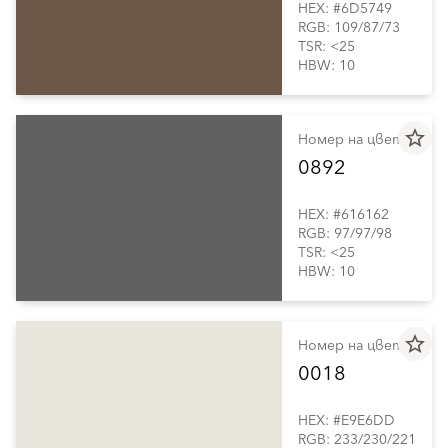
HEX: #6D5749
RGB: 109/87/73
TSR: <25
HBW: 10
star_border
Номер на цвета
0892
HEX: #616162
RGB: 97/97/98
TSR: <25
HBW: 10
star_border
Номер на цвета
0018
HEX: #E9E6DD
RGB: 233/230/221