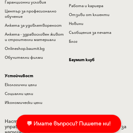
Гаранционни условия
Работа и кариера
Център за професионално
Отзиви от клиенти
обучение
Новини
Анкета за удовлетвореност
Съобщения за печата
Анкета - здравословен живот
и строителни материали
Блог
Onlineshop.baumit.bg
Обучителни филми
Баумит клуб
Устойчивост
Екологични цели
Социални цели
Икономически цели
Настройки на "бисквитките"
Политика по
💬 Имате въпроси? Пишете ни!
управление на лични данни
Подаване на сигнал за
нарушения