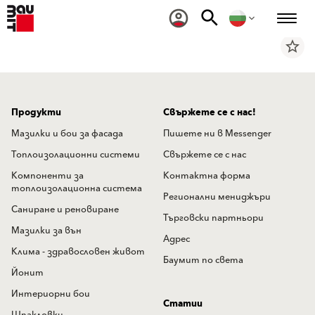
star_border
Продукти
Свържете се с нас!
Мазилки и бои за фасада
Пишете ни в Messenger
Топлоизолационни системи
Свържете се с нас
Компоненти за
Контактна форма
топлоизолационна система
Регионални мениджъри
Саниране и реновиране
Търговски партньори
Мазилки за вън
Адрес
Клима - здравословен живот
Баумит по света
Йонит
Интериорни бои
Статии