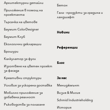
Архитектурни детайли
Бетон
Приложения в помощ на
Гала - продукти за градина и
проектанта
ландшафт
Търсачка на цветове
Баумит ColorDesigner
Новини
Баумит Клуб
Екологични декларации
Референции
Брошури
Калкулатор за фуги
Блог
Изготвяне на цветен проект
за фасада
Креативни структури
За нас
Условия за ускорена доставка
Мениджмънт
Мобилно приложение за
Визия & Мисия
добавена реалност
Schmid Industrieholding
Ръководства за полагане
История