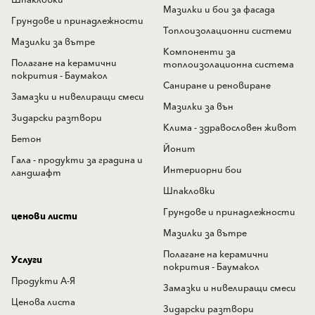
Шпакловки
Мазилки и бои за фасада
Грундове и принадлежности
Топлоизолационни системи
Мазилки за вътре
Компоненти за
Полагане на керамични
топлоизолационна система
покрития - Баумакол
Саниране и реновиране
Замазки и нивелиращи смеси
Мазилки за вън
Зидарски разтвори
Клима - здравословен живот
Бетон
Йонит
Гала - продукти за градина и
Интериорни бои
ландшафт
Шпакловки
Грундове и принадлежности
ценови листи
Мазилки за вътре
Полагане на керамични
Услуги
покрития - Баумакол
Продукти А-Я
Замазки и нивелиращи смеси
Ценова листа
Зидарски разтвори