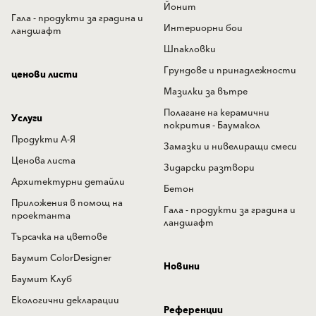
Йонит
Гала - продукти за градина и
Интериорни бои
ландшафт
Шпакловки
Грундове и принадлежности
ценови листи
Мазилки за вътре
Полагане на керамични
Услуги
покрития - Баумакол
Продукти А-Я
Замазки и нивелиращи смеси
Ценова листа
Зидарски разтвори
Архитектурни детайли
Бетон
Приложения в помощ на
Гала - продукти за градина и
проектанта
ландшафт
Търсачка на цветове
Баумит ColorDesigner
Новини
Баумит Клуб
Екологични декларации
Референции