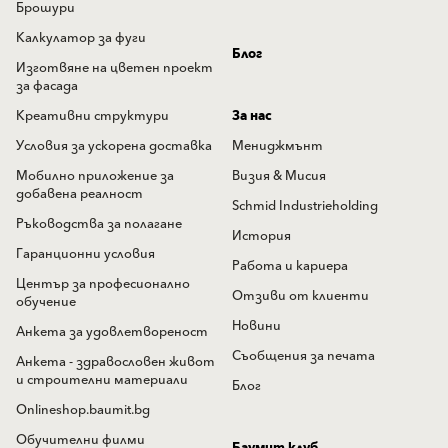
Брошури
Калкулатор за фуги
Блог
Изготвяне на цветен проект
за фасада
Креативни структури
За нас
Условия за ускорена доставка
Мениджмънт
Мобилно приложение за
Визия & Мисия
добавена реалност
Schmid Industrieholding
Ръководства за полагане
История
Гаранционни условия
Работа и кариера
Център за професионално
Отзиви от клиенти
обучение
Новини
Анкета за удовлетвореност
Съобщения за печата
Анкета - здравословен живот
и строителни материали
Блог
Onlineshop.baumit.bg
Обучителни филми
Баумит клуб