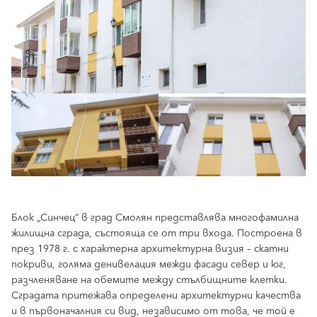
Блок „Синчец“ в град Смолян представлява многофамилна
жилищна сграда, състояща се от три входа. Построена в
през 1978 г. с характерна архитектурна визия – скатни
покриви, голяма денивелация межди фасади север и юг,
разчленяване на обемите между стълбищните клетки.
Сградата притежава определени архитектурни качества
и в първоначалния си вид, независимо от това, че той е