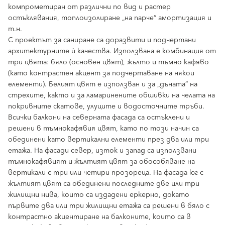
компрометиран от различни по вид и растер
остъклявания, топлоизолиране „на парче“ амортизация и
т.н.
С проектът за саниране са доразвити и подчертани
архитектурните ѝ качества. Използвана е комбинация от
три цвята: бяло (основен цвят), жълто и тъмно кафяво
(като контрастен акцент за подчертаване на някои
елементи). Белият цвят е използван и за „дъната“ на
стрехите, както и за ламаринените обшивки на челата на
покривните скатове, улуците и водосточните тръби.
Всички балкони на северната фасада са остъклени и
решени в тъмнокафявия цвят, като по този начин са
обединени като вертикални елементи през два или три
етажа. На фасади север, изток и запад са използвани
тъмнокафявият и жълтият цвят за обособяване на
вертикали с три или четири прозореца. На фасада юг с
жълтият цвят са обединени последните две или три
жилищни нива, които са издадени еркерно, докато
първите два или три жилищни етажа са решени в бяло с
контрастно акцентиране на балконите, които са в