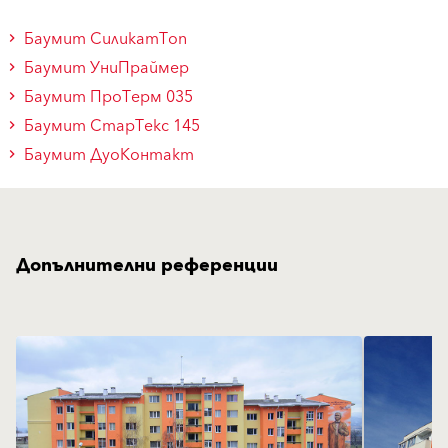
Баумит СиликатТоп
Баумит УниПраймер
Баумит ПроТерм 035
Баумит СтарТекс 145
Баумит ДуоКонтакт
Допълнителни референции