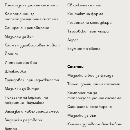
Топлоизолационни системи
Свържете се с нас
Компоненти за
Контактна форма
топлоизолационна система
Регионални мениджъри
Саниране и реновиране
Търговски партньори
Мазилки за вън
Адрес
Клима - здравословен живот
Баумит по света
Йонит
Интериорни бои
Статии
Шпакловки
Мазилки и бои за фасада
Грундове и принадлежности
Топлоизолационни системи
Мазилки за вътре
Компоненти за
Полагане на керамични
топлоизолационна система
покрития - Баумакол
Саниране и реновиране
Замазки и нивелиращи смеси
Мазилки за вън
Зидарски разтвори
Клима - здравословен живот
Бетон