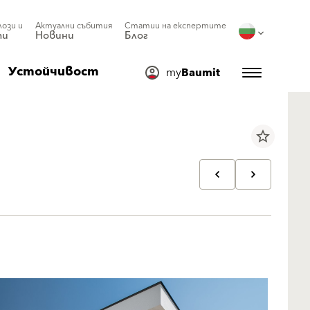
лози и
Актуални събития
Статии на експертите
ти
Новини
Блог
Устойчивост
my
Baumit
star_border