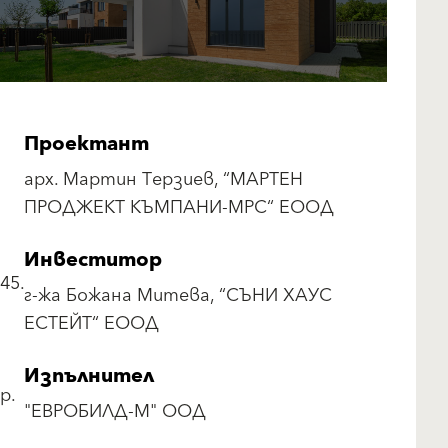
Проектант
арх. Мартин Терзиев, “МАРТЕН
ПРОДЖЕКТ КЪМПАНИ-МРС“ ЕООД
Инвеститор
45.
г-жа Божана Митева, “СЪНИ ХАУС
ЕСТЕЙТ“ ЕООД
Изпълнител
р.
"ЕВРОБИЛД-М" ООД