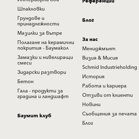
Референции
Шпакловки
Грундове и
Блог
принадлежности
Мазилки за вътре
За нас
Полагане на керамични
покрития - Баумакол
Мениджмънт
Замазки и нивелиращи
Визия & Мисия
смеси
Schmid Industrieholding
Зидарски разтвори
История
Бетон
Работа и кариера
Гала - продукти за
Отзиви от клиенти
градина и ландшафт
Новини
Съобщения за печата
Баумит клуб
Блог