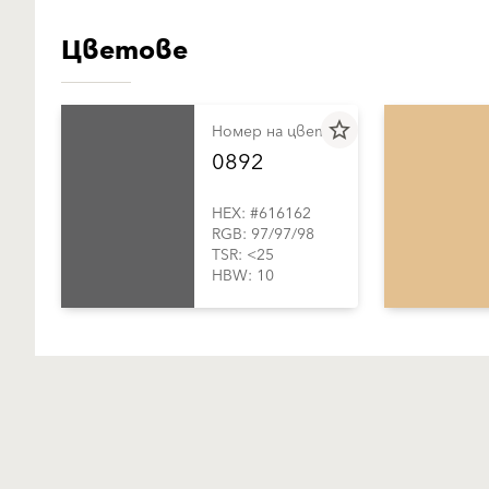
Цветове
star_border
Номер на цвета
0892
HEX: #616162
RGB: 97/97/98
TSR: <25
HBW: 10