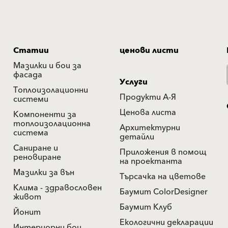
Статии
ценови листи
Мазилки и бои за
фасада
Услуги
Топлоизолационни
Продукти А-Я
системи
Ценова листа
Компоненти за
топлоизолационна
Архитектурни
система
детайли
Саниране и
Приложения в помощ
реновиране
на проектанта
Мазилки за вън
Търсачка на цветове
Клима - здравословен
Баумит ColorDesigner
живот
Баумит Клуб
Йонит
Екологични декларации
Интериорни бои