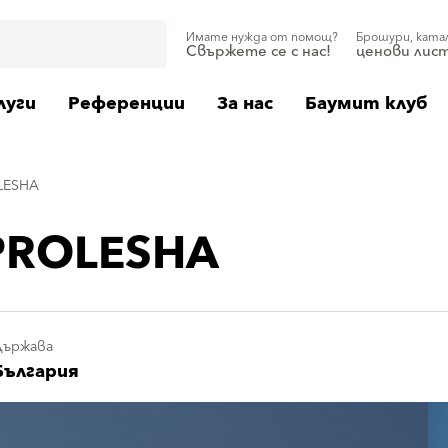
Имате нужда от помощ?
Брошури, ката
Свържете се с нас!
ценови лис
луги
Референции
За нас
Баумит клуб
LESHA
PROLESHA
Държава
България