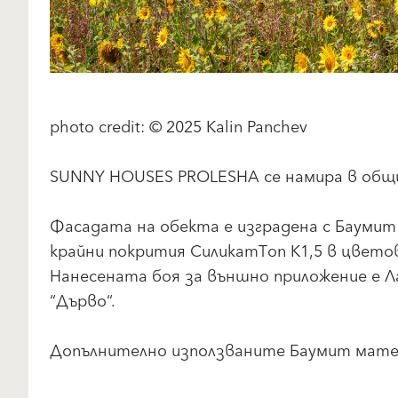
photo credit: © 2025 Kalin Panchev
SUNNY HOUSES PROLESHA се намира в общ
Фасадата на обекта е изградена с Бауми
крайни покрития СиликатТоп К1,5 в цветов
Нанесената боя за външно приложение е Л
“Дърво“.
Допълнително използваните Баумит матер