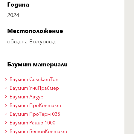
Година
2024
Местоположение
община Божурище
Баумит материали
Баумит СиликатТоп
Баумит УниПраймер
Баумит Лазур
Баумит ПроКонтакт
Баумит ПроТерм 035
Баумит Рацио 1000
Баумит БетонКонтакт