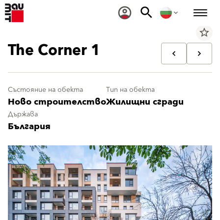
star_border
The Corner 1
Състояние на обекта
Тип на обекта
Ново строителство
Жилищни сгради
Държава
България