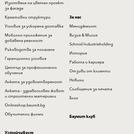
Изготвяне на цветен проект
за фасада
Креативни структури
За нас
Условия за ускорена доставка
Мениджмънт
Мобилно приложение за
Визия & Мисия
добавена реалност
Schmid Industrieholding
Ръководства за полагане
История
Гаранционни условия
Работа и кариера
Център за професионално
Отзиви от клиенти
обучение
Новини
Анкета за удовлетвореност
Съобщения за печата
Анкета - здравословен живот
и строителни материали
Блог
Onlineshop.baumit.bg
Обучителни филми
Баумит клуб
Устойчивост