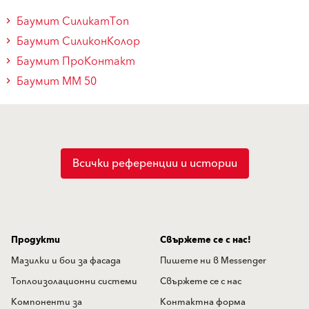
Баумит СиликатТоп
Баумит СиликонКолор
Баумит ПроКонтакт
Баумит ММ 50
Всички референции и истории
Продукти
Свържете се с нас!
Мазилки и бои за фасада
Пишете ни в Messenger
Топлоизолационни системи
Свържете се с нас
Компоненти за
Контактна форма