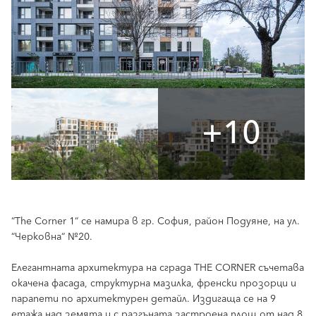
+10
“The Corner 1“ се намира в гр. София, район Подуяне, на ул.
“Черковна“ №20.
Елегантната архитектура на сграда THE CORNER съчетава
окачена фасада, структурна мазилка, френски прозорци и
парапети по архитектурен детайл. Издигаща се на 9
етажа над земята и с разгъната застроена площ от над 8