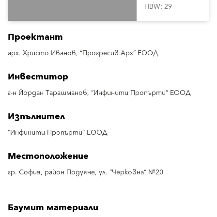
HBW: 29
Проектант
арх. Христо Иванов, “Прогресив Арх“ ЕООД
Инвеститор
г-н Йордан Тарашманов, “Инфинити Пропърти“ ЕООД
Изпълнител
“Инфинити Пропърти“ ЕООД
Местоположение
гр. София, район Подуяне, ул. “Черковна“ №20
Баумит материали