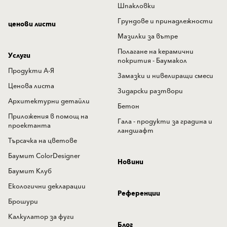
Шпакловки
Грундове и принадлежности
ценови листи
Мазилки за вътре
Полагане на керамични
Услуги
покрития - Баумакол
Продукти А-Я
Замазки и нивелиращи смеси
Ценова листа
Зидарски разтвори
Архитектурни детайли
Бетон
Приложения в помощ на
Гала - продукти за градина и
проектанта
ландшафт
Търсачка на цветове
Баумит ColorDesigner
Новини
Баумит Клуб
Екологични декларации
Референции
Брошури
Калкулатор за фуги
Блог