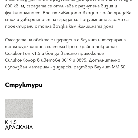
600 кв. м, сградата се отличава с разчупена визия и
функционалност. Впечатляващото входно фоайе придава
стил и завършеност на сградата. Подземните гаражи са
проектирани с топла връзка към жилищната зона.
Фасадата на обекта е изградена с Баумит интегрирана
топлоизолационна система Про с крайно покритие
СиликонТоп К1,5 и боя за външно приложение
СиликонКолор в цветове 0019 и 0895. Допълнително
използван материал - зидарски разтвор Баумит ММ 50.
Структури
К 1,5
ДРАСКАНА