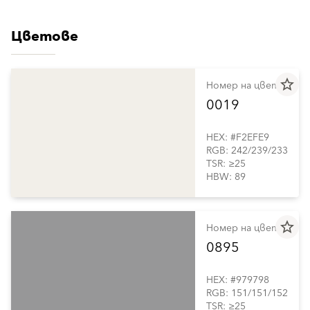
Цветове
star_border
Номер на цвета
0019
HEX: #F2EFE9
RGB: 242/239/233
TSR: ≥25
HBW: 89
star_border
Номер на цвета
0895
HEX: #979798
RGB: 151/151/152
TSR: ≥25