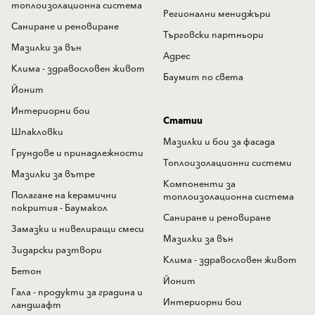
топлоизолационна система
Регионални мениджъри
Саниране и реновиране
Търговски партньори
Мазилки за вън
Адрес
Клима - здравословен живот
Баумит по света
Йонит
Интериорни бои
Статии
Шпакловки
Мазилки и бои за фасада
Грундове и принадлежности
Топлоизолационни системи
Мазилки за вътре
Компоненти за
Полагане на керамични
топлоизолационна система
покрития - Баумакол
Саниране и реновиране
Замазки и нивелиращи смеси
Мазилки за вън
Зидарски разтвори
Клима - здравословен живот
Бетон
Йонит
Гала - продукти за градина и
Интериорни бои
ландшафт