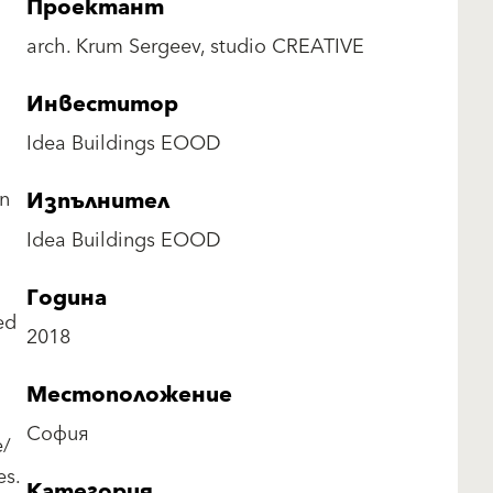
Проектант
arch. Krum Sergeev, studio CREATIVE
Инвеститор
Idea Buildings EOOD
in
Изпълнител
Idea Buildings EOOD
Година
ed
2018
Местоположение
София
e/
es.
Категория