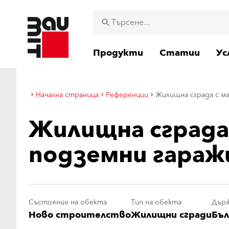
Продукти
Статии
Ус
Начална страница
Референции
Жилищна сграда с м
Жилищна сграда 
подземни гараж
Състояние на обекта
Тип на обекта
Дър
Ново строителство
Жилищни сгради
Бъл