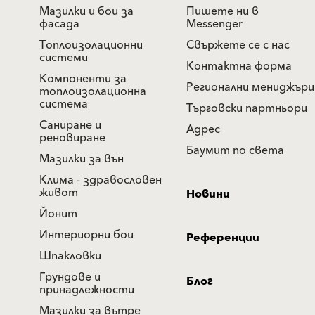
Мазилки и бои за
Пишете ни в
фасада
Messenger
Топлоизолационни
Свържете се с нас
системи
Контактна форма
Компоненти за
Регионални мениджъри
топлоизолационна
система
Търговски партньори
Саниране и
Адрес
реновиране
Баумит по света
Мазилки за вън
Клима - здравословен
живот
Новини
Йонит
Интериорни бои
Референции
Шпакловки
Грундове и
Блог
принадлежности
Мазилки за вътре