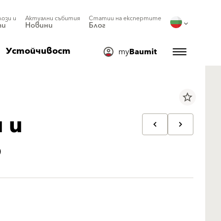
лози и
Актуални събития
Статии на експертите
ти
Новини
Блог
Устойчивост
my
Baumit
star_border
 и
в