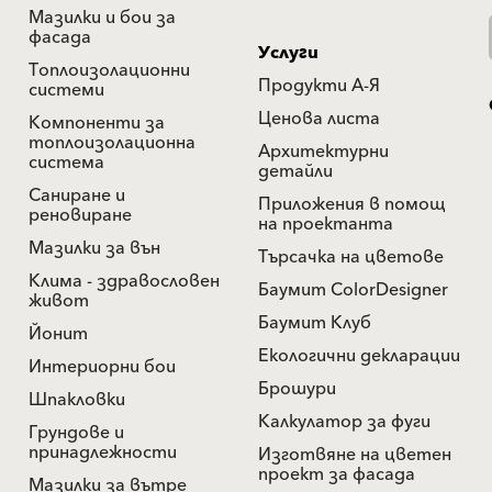
Мазилки и бои за
фасада
Услуги
Топлоизолационни
Продукти А-Я
системи
Ценова листа
Компоненти за
топлоизолационна
Архитектурни
система
детайли
Саниране и
Приложения в помощ
реновиране
на проектанта
Мазилки за вън
Търсачка на цветове
Клима - здравословен
Баумит ColorDesigner
живот
Баумит Клуб
Йонит
Екологични декларации
Интериорни бои
Брошури
Шпакловки
Калкулатор за фуги
Грундове и
принадлежности
Изготвяне на цветен
проект за фасада
Мазилки за вътре