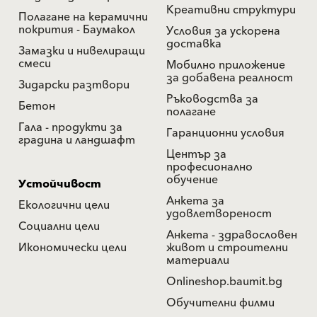
Креативни структури
Полагане на керамични
покрития - Баумакол
Условия за ускорена
доставка
Замазки и нивелиращи
смеси
Мобилно приложение
за добавена реалност
Зидарски разтвори
Ръководства за
Бетон
полагане
Гала - продукти за
Гаранционни условия
градина и ландшафт
Център за
професионално
обучение
Устойчивост
Анкета за
Екологични цели
удовлетвореност
Социални цели
Анкета - здравословен
Икономически цели
живот и строителни
материали
Onlineshop.baumit.bg
Обучителни филми