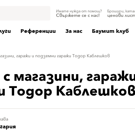
Имате нужда от помощ?
Брошури, ката
Свържете се с нас!
ценови лис
луги
Референции
За нас
Баумит клуб
агазини, гаражи и подземни гаражи Тодор Каблешков
с магазини, гаражи
и Тодор Каблешко
жава
гария