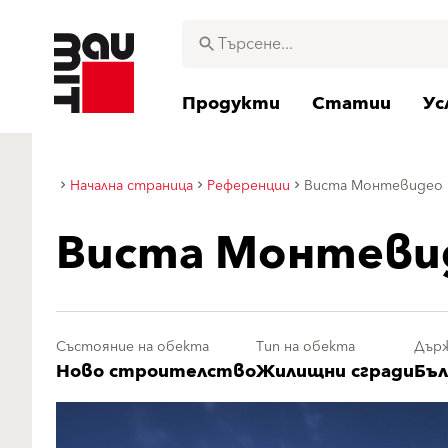
Продукти
Статии
Ус
Начална страница
Референции
Виста Монтевидео
Виста Монтеви
Състояние на обекта
Тип на обекта
Дър
Ново строителство
Жилищни сгради
Бъл