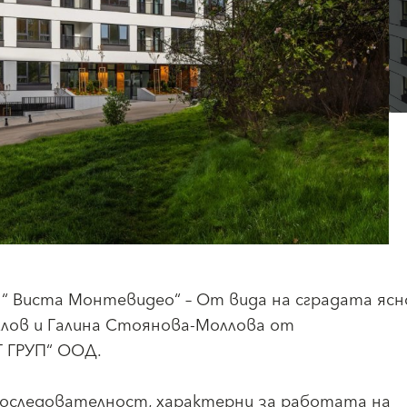
ира “ Виста Монтевидео“ – От вида на сградата ясн
лов и Галина Стоянова-Моллова от
 ГРУП“ ООД.
последователност, характерни за работата на