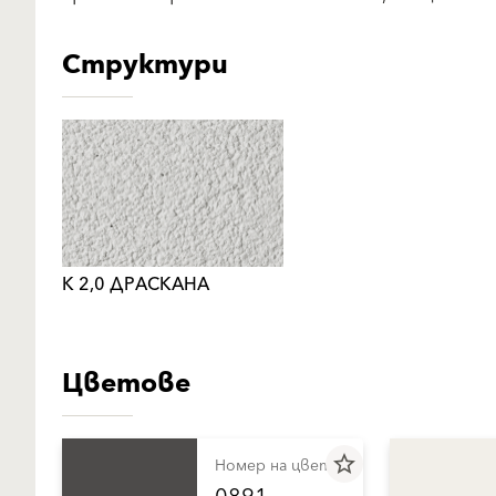
Структури
К 2,0 ДРАСКАНА
Цветове
star_border
Номер на цвета