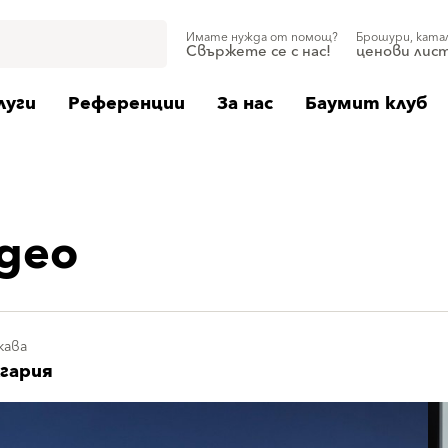
Имате нужда от помощ?
Брошури, ката
Свържете се с нас!
ценови лис
луги
Референции
За нас
Баумит клуб
део
жава
гария