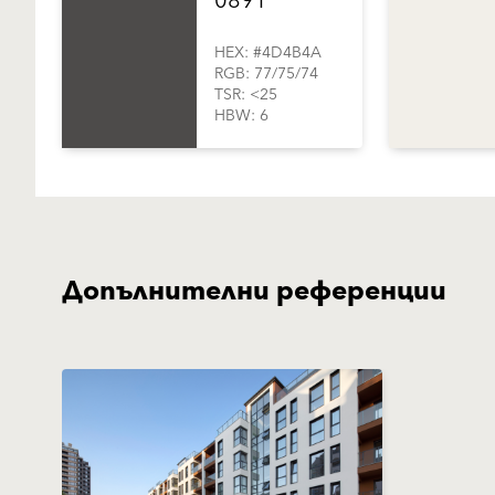
0891
HEX: #4D4B4A
RGB: 77/75/74
TSR: <25
HBW: 6
Допълнителни референции