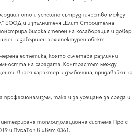
гогодишното и успешно сътрудничество между
л“ ЕООД и изпълнителя „Елит Строителна
онстрира висока степен на колаборация и довер
ничен и завършен архитектурен обект.
мерена естетика, която съчетава различни
бемността на сградата. Контрастът между
енти внася характер и дълбочина, придавайки н
а професионализъм, така и за усещане за среда и
т интегрирана топлоизолационна система Про с
19 и ПураТоп в цвят 0361.