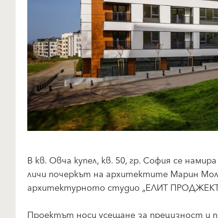
В кв. Овча купел, кв. 50, гр. София се нам
личи почеркът на архитектите Марин Мол
архитектурното студио „ЕЛИТ ПРОДЖЕКТ
Проектът носи усещане за прецизност и 