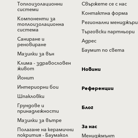
Топлоизолационни
Свържете се с нас
системи
Контактна форма
Компоненти за
Регионални мениджъри
топлоизолационна
система
Търговски партньори
Саниране и
Адрес
реновиране
Баумит по света
Мазилки за вън
Клима - здравословен
живот
Новини
Йонит
Интериорни бои
Референции
Шпакловки
Грундове и
Блог
принадлежности
Мазилки за вътре
За нас
Полагане на керамични
покрития - Баумакол
Мениджмънт