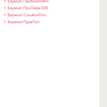
Баумит ПроКонтакт
Баумит ПроТерм 035
Баумит СиликонТоп
Баумит ПураТоп