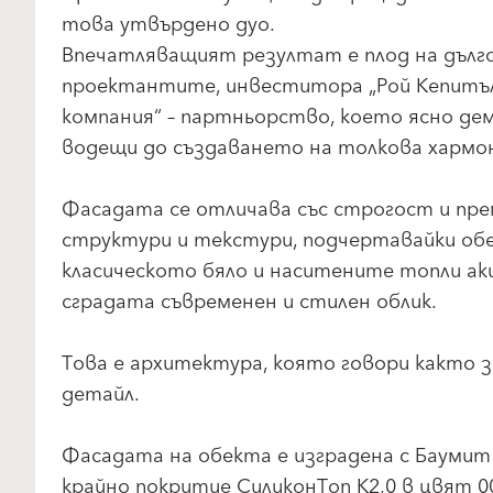
това утвърдено дуо.
Впечатляващият резултат е плод на дъл
проектантите, инвеститора „Рой Кепитъ
компания“ – партньорство, което ясно дем
водещи до създаването на толкова хармо
Фасадата се отличава със строгост и пре
структури и текстури, подчертавайки о
класическото бяло и наситените топли акц
сградата съвременен и стилен облик.
Това е архитектура, която говори както з
детайл.
Фасадата на обекта е изградена с Бауми
крайно покритие СиликонТоп К2,0 в цвят 00