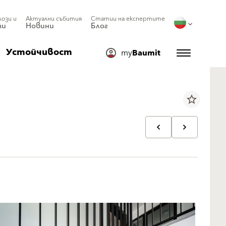
лози и
Актуални събития
Статии на експертите
ти
Новини
Блог
Устойчивост
my
Baumit
star_border