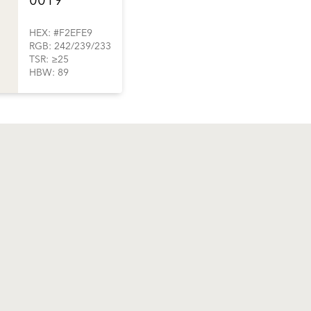
0019
HEX: #F2EFE9
RGB: 242/239/233
TSR: ≥25
HBW: 89