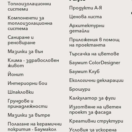
Топлоизолационни
Продукти А-Я
системи
Ценова листа
Компоненти за
топлоизолационна
Архитектурни
система
детайли
Саниране и
Приложения в помощ
реновиране
на проектанта
Мазилки за вън
Търсачка на цветове
Клима - здравословен
Баумит ColorDesigner
живот
Баумит Клуб
Йонит
Екологични декларации
Интериорни бои
Брошури
Шпакловки
Калкулатор за фуги
Грундове и
принадлежности
Изготвяне на цветен
проект за фасада
Мазилки за вътре
Креативни структури
Полагане на керамични
покрития - Баумакол
Условия за ускорена