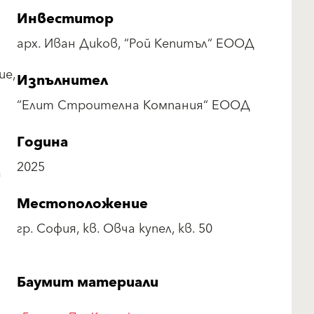
Инвеститор
арх. Иван Диков, “Рой Кепитъл“ ЕООД
ие,
Изпълнител
“Елит Строителна Компания“ ЕООД
Година
2025
а
Местоположение
гр. София, кв. Овча купел, кв. 50
Баумит материали