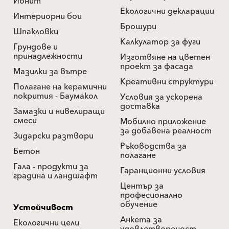
Йонит
Екологични декларации
Интериорни бои
Брошури
Шпакловки
Калкулатор за фуги
Грундове и
принадлежности
Изготвяне на цветен
проект за фасада
Мазилки за вътре
Креативни структури
Полагане на керамични
покрития - Баумакол
Условия за ускорена
доставка
Замазки и нивелиращи
смеси
Мобилно приложение
за добавена реалност
Зидарски разтвори
Ръководства за
Бетон
полагане
Гала - продукти за
Гаранционни условия
градина и ландшафт
Център за
професионално
обучение
Устойчивост
Анкета за
Екологични цели