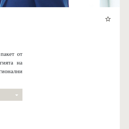
star_border
пакет от
гията на
гионални