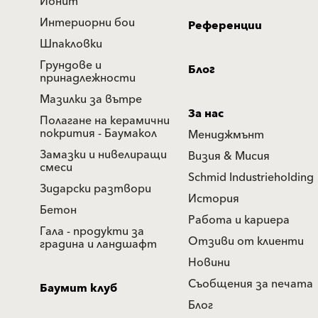
Йонит
Интериорни бои
Референции
Шпакловки
Грундове и
Блог
принадлежности
Мазилки за вътре
За нас
Полагане на керамични
покрития - Баумакол
Мениджмънт
Замазки и нивелиращи
Визия & Мисия
смеси
Schmid Industrieholding
Зидарски разтвори
История
Бетон
Работа и кариера
Гала - продукти за
Отзиви от клиенти
градина и ландшафт
Новини
Съобщения за печата
Баумит клуб
Блог