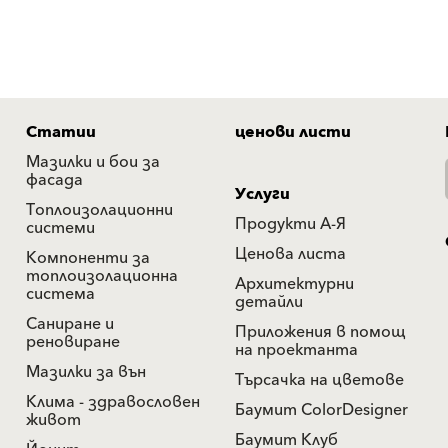
Статии
ценови листи
Мазилки и бои за
фасада
Услуги
Топлоизолационни
Продукти А-Я
системи
Ценова листа
Компоненти за
топлоизолационна
Архитектурни
система
детайли
Саниране и
Приложения в помощ
реновиране
на проектанта
Мазилки за вън
Търсачка на цветове
Клима - здравословен
Баумит ColorDesigner
живот
Баумит Клуб