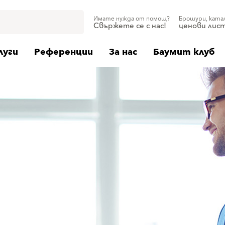
Имате нужда от помощ?
Брошури, ката
Свържете се с нас!
ценови лис
луги
Референции
За нас
Баумит клуб