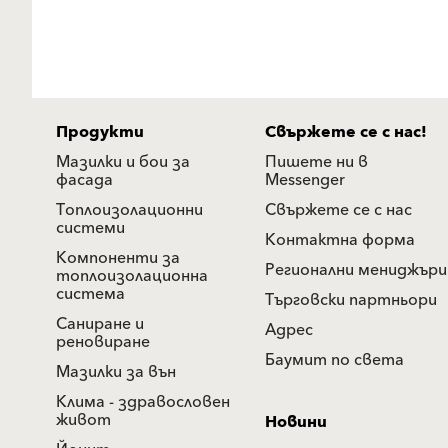
Продукти
Свържете се с нас!
Мазилки и бои за
Пишете ни в
фасада
Messenger
Топлоизолационни
Свържете се с нас
системи
Контактна форма
Компоненти за
Регионални мениджъри
топлоизолационна
система
Търговски партньори
Саниране и
Адрес
реновиране
Баумит по света
Мазилки за вън
Клима - здравословен
живот
Новини