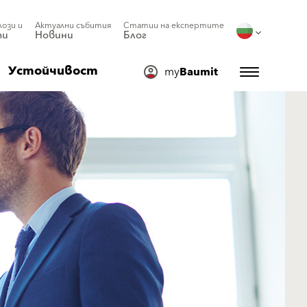
лози и
Актуални събития
Статии на експертите
ти
Новини
Блог
Устойчивост
my
Baumit