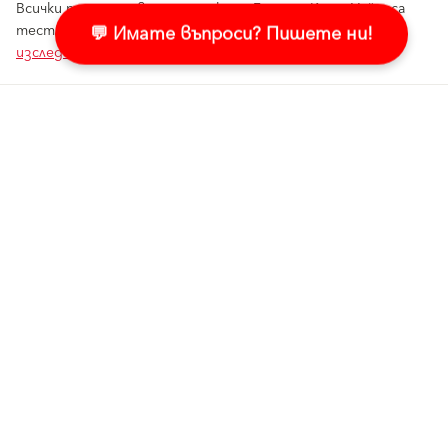
Всички предимства на мазилката Баумит КлимаУайт са
💬 Имате въпроси? Пишете ни!
тествани и доказани от независими експерти в
изследователския парк Вива
– Вопфинг, Австрия.
Свързано съдържание