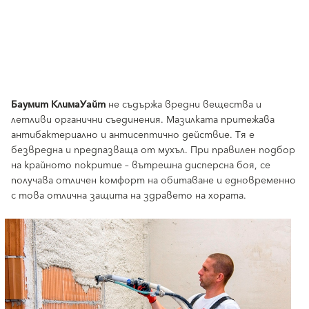
Баумит КлимаУайт
не съдържа вредни вещества и
летливи органични съединения. Мазилката притежава
антибактериално и антисептично действие. Тя е
безвредна и предпазваща от мухъл. При правилен подбор
на крайното покритие – вътрешна дисперсна боя, се
получава отличен комфорт на обитаване и едновременно
с това отлична защита на здравето на хората.