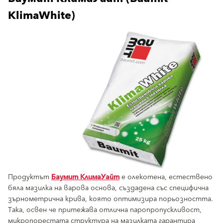
KlimaWhite)
Продуктът
Баумит КлимаУайт
е олекотена, естествено
бяла мазилка на варова основа, създадена със специфична
зърнометрична крива, която оптимизира порьозността.
Така, освен че притежава отлична паропропускливост,
микропорестата структура на мазилката гарантира