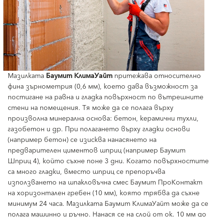
Мазилката
Баумит КлимаУайт
притежава относително
фина зърнометрия (0,6 мм), което дава възможност за
постигане на равна и гладка повърхност по вътрешните
стени на помещения. Тя може да се полага върху
произволна минерална основа: бетон, керамични тухли,
газобетон и др. При полагането върху гладки основи
(например бетон) се изисква нанасянето на
предварителен циментов шприц (например Баумит
Шприц 4), който съхне поне 3 дни. Когато повърхностите
са много гладки, вместо шприц се препоръчва
използването на шпакловъчна смес Баумит ПроКонтакт
на хоризонтален гребен (10 мм), която трябва да съхне
минимум 24 часа. Мазилката Баумит КлимаУайт може да се
полага машинно и ръчно. Нанася се на слой от ок. 10 мм до