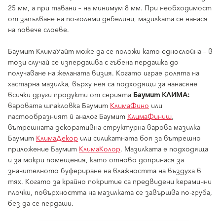
25 мм, а при тавани – на минимум 8 мм. При необходимост
от запълване на по-големи дебелини, мазилката се нанася
на повече слоеве.
Баумит КлимаУайт може да се положи като еднослойна – в
този случай се изпердашва с гъбена пердашка до
получаване на желаната визия. Когато играе ролята на
хастарна мазилка, върху нея са подходящи за нанасяне
всички други продукти от серията
Баумит КЛИМА:
варовата шпакловка Баумит
КлимаФино
или
пастообразният й аналог Баумит
КлимаФиниш
,
вътрешната декоративна структурна варова мазилка
Баумит
КлимаДекор
или силикатната боя за вътрешно
приложение Баумит
КлимаКолор
. Мазилката е подходяща
и за мокри помещения, като отново допринася за
значителното буфериране на влажността на въздуха в
тях. Когато за крайно покритие са предвидени керамични
плочки, повърхността на мазилката се завършва по-груба,
без да се пердаши.