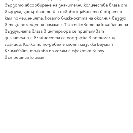
бързото абсорбиране на значителни количества влага от
въздуха, задържането й и освобождаването й обратно
към помещенията, когато влажността на околния въздух
в тези помещения намалее. Така пиковете на колебания на
въздушната влага в интериора се притъпяват
значително и влажността се поддържа в оптимални
граници. Колкото по-дебел е слоят мазилка Баумит
КлимаУайт, толкова по-голям е ефектът върху
вътрешния климат.