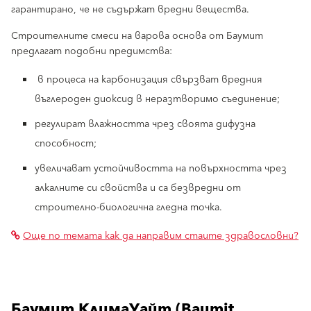
гарантирано, че не съдържат вредни вещества.
Строителните смеси на варова основа от Баумит
предлагат подобни предимства:
в процеса на карбонизация свързват вредния
въглероден диоксид в неразтворимо съединение;
регулират влажността чрез своята дифузна
способност;
увеличават устойчивостта на повърхността чрез
алкалните си свойства и са безвредни от
строително-биологична гледна точка.
Още по темата как да направим стаите здравословни?
Баумит КлимаУайт (Baumit