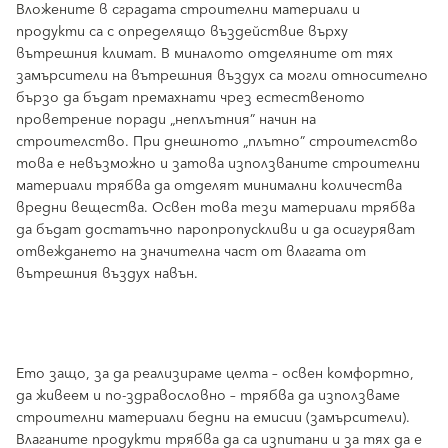
Вложените в сградата строителни материали и
продукти са с определящо въздействие върху
вътрешния климат. В миналото отделяните от тях
замърсители на вътрешния въздух са могли относително
бързо да бъдат премахнати чрез естественото
проветрение поради „неплътния” начин на
строителство. При днешното „плътно” строителство
това е невъзможно и затова използваните строителни
материали трябва да отделят минимални количества
вредни вещества. Освен това тези материали трябва
да бъдат достатъчно паропропускливи и да осигуряват
отвеждането на значителна част от влагата от
вътрешния въздух навън.
Ето защо, за да реализираме целта – освен комфортно,
да живеем и по-здравословно – трябва да използваме
строителни материали бедни на емисии (замърсители).
Влаганите продукти трябва да са изпитани и за тях да е