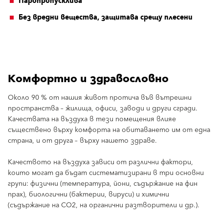
Паропропусклива
Без вредни вещества, защитава срещу плесени
Комфортно и здравословно
Около 90 % от нашия живот протича във вътрешни
пространства – жилища, офиси, заводи и други сгради.
Качествата на въздуха в тези помещения влияе
съществено върху комфорта на обитаването им от една
страна, и от друга – върху нашето здраве.
Качеството на въздуха зависи от различни фактори,
които могат да бъдат систематизирани в три основни
групи: физични (температура, йони, съдържание на фин
прах), биологични (бактерии, вируси) и химични
(съдържание на CO2, на органични разтворители и др.).