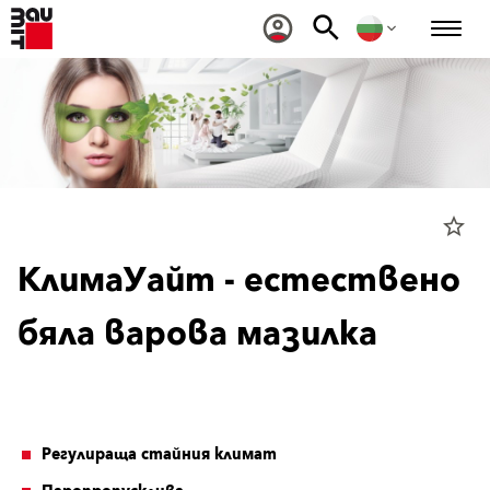
star_border
КлимаУайт - естествено
бяла варова мазилка
Регулираща стайния климат