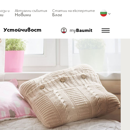
лози и
Актуални събития
Статии на експертите
ти
Новини
Блог
Устойчивост
my
Baumit