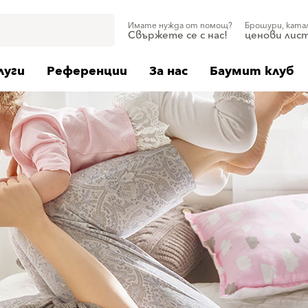
Имате нужда от помощ?
Брошури, ката
Свържете се с нас!
ценови лис
луги
Референции
За нас
Баумит клуб