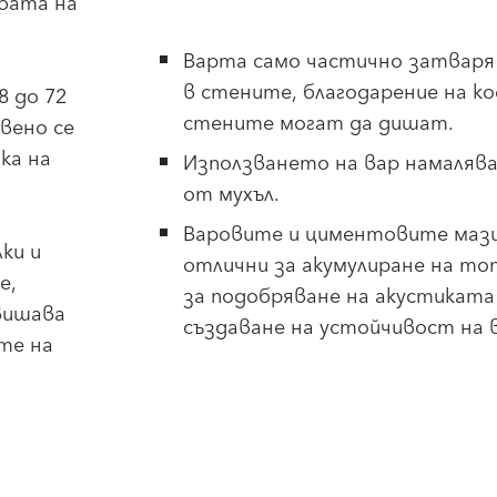
ебата на
Варта само частично затваря
в стените, благодарение на к
8 до 72
стените могат да дишат.
вено се
ка на
Използването на вар намалява
от мухъл.
Варовите и циментовите мази
ки и
отлични за акумулиране на то
е,
за подобряване на акустиката
вишава
създаване на устойчивост на 
те на