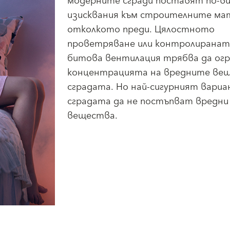
модерните сгради поставят по-ви
изисквания към строителните ма
отколкото преди. Цялостното
проветряване или контролиранат
битова вентилация трябва да ог
концентрацията на вредните ве
сградата. Но най-сигурният вариа
сградата да не постъпват вредни
вещества.