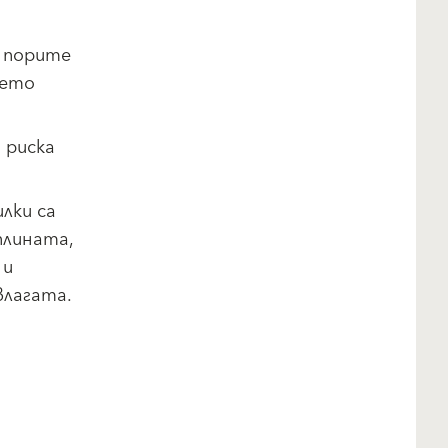
 порите
оето
 риска
лки са
плината,
 и
влагата.