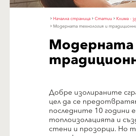
Начална страница
Статии
Клима - 
Модерната технология и традиционн
Модерната 
традицион
Добре изолираните сгр
цел да се предотвратят
последните 10 години 
топлоизолацията и съ
стени и прозорци. Но 