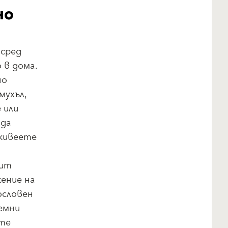
но
 сред
 в дома.
но
мухъл,
 или
 да
 живеете
мит
жение на
ословен
емни
ите