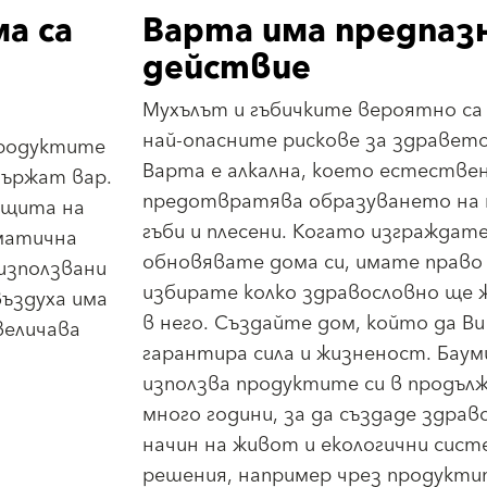
а са
Варта има предпаз
действие
Мухълът и гъбичките вероятно са
най-опасните рискове за здравето
продуктите
Варта е алкална, което естестве
държат вар.
предотвратява образуването на 
ащита на
гъби и плесени. Когато изграждате
матична
обновявате дома си, имате право
използвани
избирате колко здравословно ще
въздуха има
в него. Създайте дом, който да Ви
величава
гарантира сила и жизненост. Бау
използва продуктите си в продъл
много години, за да създаде здрав
начин на живот и екологични сист
решения, например чрез продукт