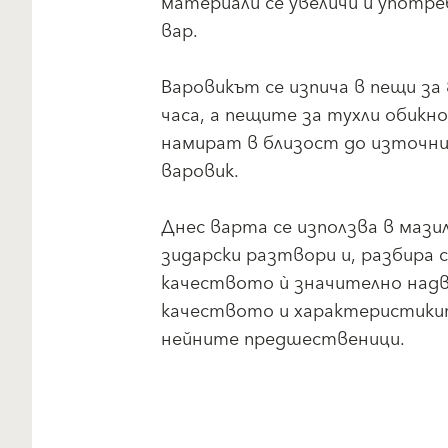
материали се увеличи и употр
вар.
Варовикът се изпича в пещи за 
часа, а пещите за тухли обикно
намират в близост до източни
варовик.
Днес варта се използва в мазил
зидарски разтвори и, разбира с
качеството ѝ значително над
качеството и характеристики
нейните предшественици.