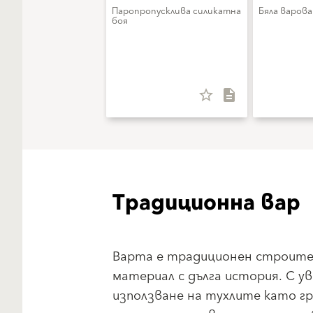
Паропропусклива силикатна
Бяла варова
боя
star_border
description
Традиционна вар
Варта е традиционен строите
материал с дълга история. С у
използване на тухлите като г