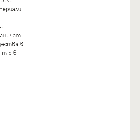
соки
териали,
а
раничат
щества в
нт е в