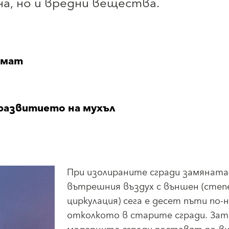
на, но и вредни вещества.
имат
развитието на мухъл
При изолираните сгради замяната
вътрешния въздух с външен (сте
циркулация) сега е десет пъти по-н
отколкото в старите сгради. За