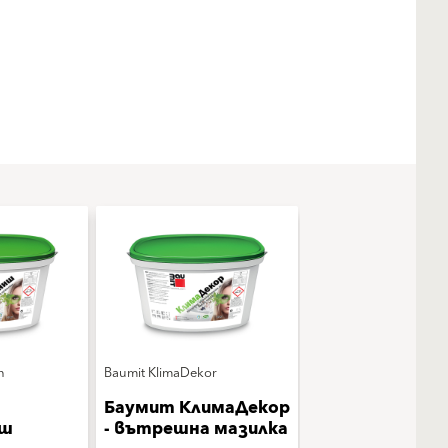
h
Baumit KlimaDekor
Баумит КлимаДекор
иш
- вътрешна мазилка