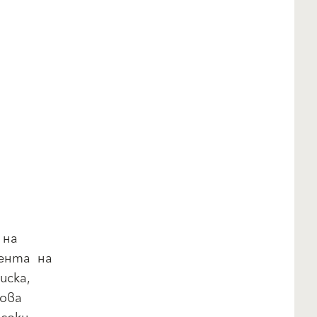
 на
пента на
иска,
това