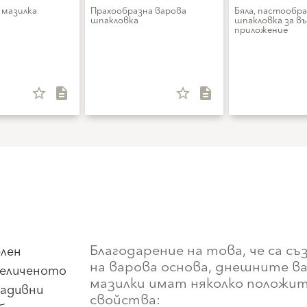
 мазилка
Прахообразна варова
Бяла, пастообра
шпакловка
шпакловка за в
приложение
star_border
description
star_border
description
Благодарение на това, че са с
лен
на варова основа, днешните в
величеното
мазилки имат няколко положи
радивни
свойства: