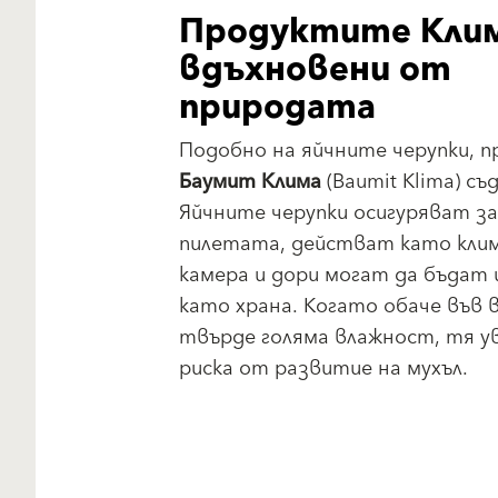
Продуктите Клим
вдъхновени от
природата
Подобно на яйчните черупки, 
Баумит Клима
(Baumit Klima) съ
Яйчните черупки осигуряват з
пилетата, действат като кли
камера и дори могат да бъдат 
като храна. Когато обаче във 
твърде голяма влажност, тя у
риска от развитие на мухъл.