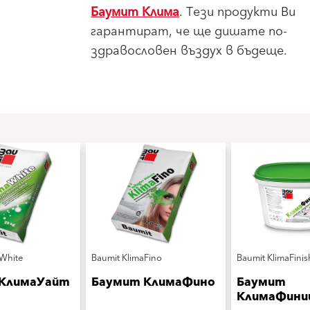
Баумит Клима
. Тези продукти Ви
гарантират, че ще дишате по-
здравословен въздух в бъдеще.
aWhite
Baumit KlimaFino
Baumit KlimaFinis
 КлимаУайт
Баумит КлимаФино
Баумит
КлимаФин