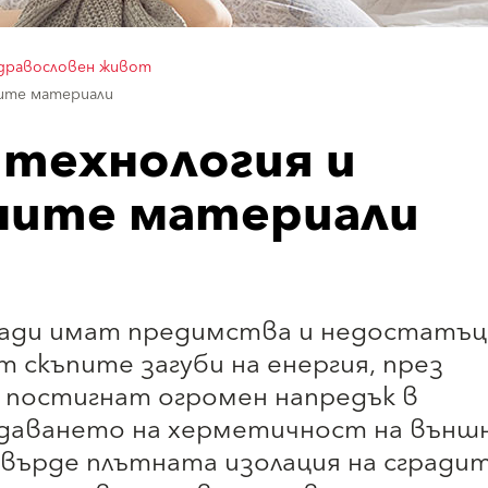
здравословен живот
ите материали
технология и
ните материали
ади имат предимства и недостатъц
 скъпите загуби на енергия, през
е постигнат огромен напредък в
здаването на херметичност на външ
твърде плътната изолация на сгради