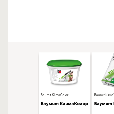
Baumit KlimaColor
Baumit Klim
Баумит КлимаКолор
Баумит