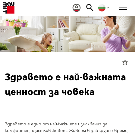
star_border
Здравето е най-важната
ценност за човека
Здравето е едно от най-важните изисквания за
комфортен, щастлив живот. Живеем в забързано време,