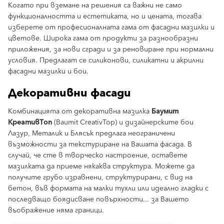
Когато при вземане на решения са важни не само
функционалността и естетиката, но и цената, тогава
изберете от професионалната гама от фасадни мазилки и
цветове. Широка гама от продукти за разнообразни
приложения, за нови сгради и за реновиране при нормални
условия. Предлагат се силиконови, силикатни и акрилни
фасадни мазилки и бои.
Декоративни фасади
Комбинацията от декоративна мазилка
Баумит
КреативТоп
(Baumit CreativTop) и дизайнерските бои
Лазур, Металик и Блясък предлага неограничени
възможности за текстуриране на Вашата фасада. В
случай, че сте в творческо настроение, оставете
мазилката да приеме някаква структура. Можете да
получите грубо изравнени, структурирани, с вид на
бетон, във формата на малки тухли или идеално гладки с
последващо боядисване повърхности... за Вашето
въображение няма граници.