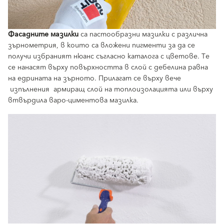
Фасадните мазилки
са пастообразни мазилки с различна
зърнометрия, в които са вложени пигменти за да се
получи избраният нюанс съгласно каталога с цветове. Те
се нанасят върху повърхността в слой с дебелина равна
на едрината на зърното. Прилагат се върху вече
изпълнения армиращ слой на топлоизолацията или върху
втвърдила варо-циментова мазилка.