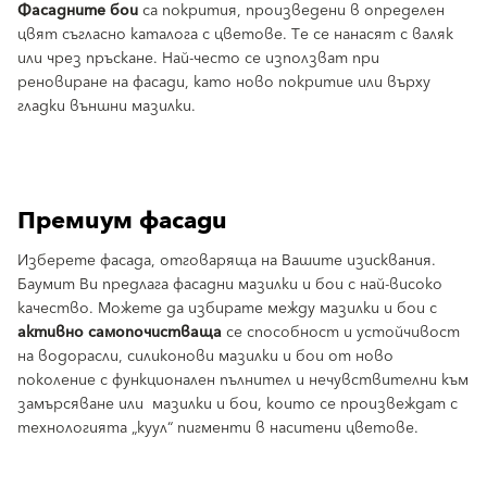
Фасадните бои
са покрития, произведени в определен
цвят съгласно каталога с цветове. Те се нанасят с валяк
или чрез пръскане. Най-често се използват при
реновиране на фасади, като ново покритие или върху
гладки външни мазилки.
Премиум фасади
Изберете фасада, отговаряща на Вашите изисквания.
Баумит Ви предлага фасадни мазилки и бои с най-високо
качество. Можете да избирате между мазилки и бои с
активно самопочистваща
се способност и устойчивост
на водорасли, силиконови мазилки и бои от ново
поколение с функционален пълнител и нечувствителни към
замърсяване или мазилки и бои, които се произвеждат с
технологията „куул“ пигменти в наситени цветове.