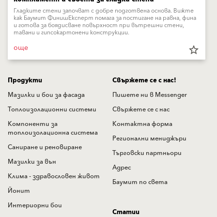
Гладките стени започват с добре подготвена основа. Вижте
как Баумит ФинишЕксперт помага за постигане на равна, фина
и готова за боядисване повърхност при вътрешни стени,
тавани и гипсокартонени конструкции.
още
star_border
Продукти
Свържете се с нас!
Мазилки и бои за фасада
Пишете ни в Messenger
Топлоизолационни системи
Свържете се с нас
Компоненти за
Контактна форма
топлоизолационна система
Регионални мениджъри
Саниране и реновиране
Търговски партньори
Мазилки за вън
Адрес
Клима - здравословен живот
Баумит по света
Йонит
Интериорни бои
Статии