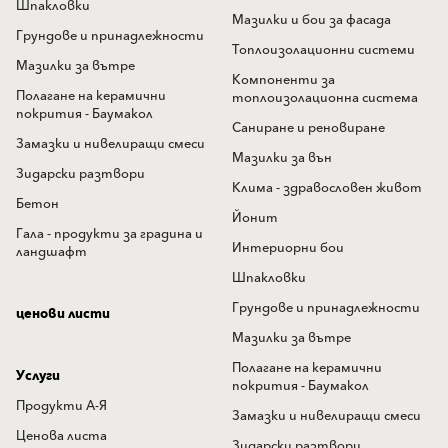
Шпакловки
Мазилки и бои за фасада
Грундове и принадлежности
Топлоизолационни системи
Мазилки за вътре
Компоненти за
Полагане на керамични
топлоизолационна система
покрития - Баумакол
Саниране и реновиране
Замазки и нивелиращи смеси
Мазилки за вън
Зидарски разтвори
Клима - здравословен живот
Бетон
Йонит
Гала - продукти за градина и
Интериорни бои
ландшафт
Шпакловки
Грундове и принадлежности
ценови листи
Мазилки за вътре
Полагане на керамични
Услуги
покрития - Баумакол
Продукти А-Я
Замазки и нивелиращи смеси
Ценова листа
Зидарски разтвори