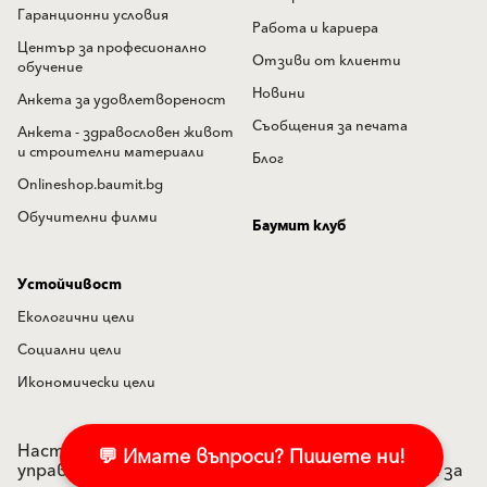
Гаранционни условия
Работа и кариера
Център за професионално
Отзиви от клиенти
обучение
Новини
Анкета за удовлетвореност
Съобщения за печата
Анкета - здравословен живот
и строителни материали
Блог
Onlineshop.baumit.bg
Обучителни филми
Баумит клуб
Устойчивост
Екологични цели
Социални цели
Икономически цели
Настройки на "бисквитките"
Политика по
💬 Имате въпроси? Пишете ни!
управление на лични данни
Подаване на сигнал за