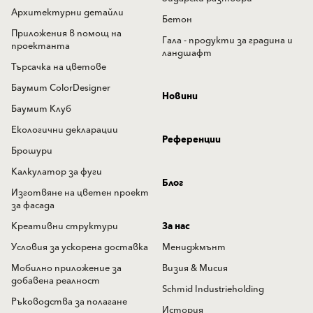
Архитектурни детайли
Бетон
Приложения в помощ на
Гала - продукти за градина и
проектанта
ландшафт
Търсачка на цветове
Баумит ColorDesigner
Новини
Баумит Клуб
Екологични декларации
Референции
Брошури
Калкулатор за фуги
Блог
Изготвяне на цветен проект
за фасада
Креативни структури
За нас
Условия за ускорена доставка
Мениджмънт
Мобилно приложение за
Визия & Мисия
добавена реалност
Schmid Industrieholding
Ръководства за полагане
История