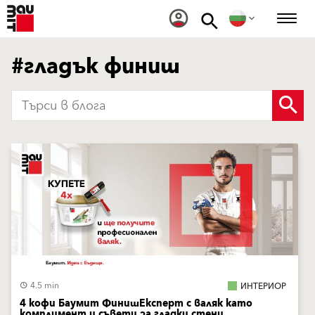
#гладък финиш
4.5 min
ИНТЕРИОР
4 кофи Баумит ФинишЕксперт с валяк като
комплимент и съвети за гладки стени