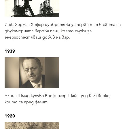
Инж. Херман Хофер изобретява за първи път в света на
двукамерната варова пещ, която служи за
енергоспестяващ добив на вар.
1939
Алоис Шмид купува Вопфингер Щайн- унд Калкверке,
които са пред фалит.
1920