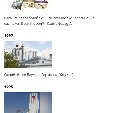
Баумит разработва дишащата топлоизолационна
система „Baumit open® - Клима фасада“.
1997
Основава се Баумит Германия (Козвиг).
1995