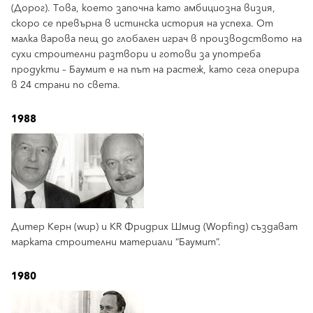
(Дорог). Това, което започна като амбициозна визия,
скоро се превърна в истинска история на успеха. От
малка варова пещ до глобален играч в производството на
сухи строителни разтвори и готови за употреба
продукти – Баумит е на път на растеж, като сега оперира
в 24 страни по света.
1988
Дитер Керн (wup) и KR Фридрих Шмид (Wopfing) създават
марката строителни материали “Баумит”.
1980