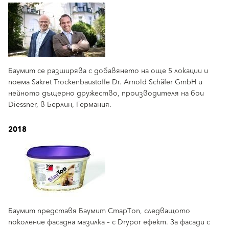
Баумит се разширява с добавянето на още 5 локации и
поема Sakret Trockenbaustoffe Dr. Arnold Schäfer GmbH и
нейното дъщерно дружество, производителя на бои
Diessner, в Берлин, Германия.
2018
Баумит представя Баумит СтарТоп, следващото
поколение фасадна мазилка – с Drypor ефект. За фасади с