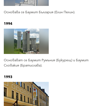
Основава се Баумит България (Елин Пелин).
1994
Основават се Баумит Румъния (Букурещ) и Баумит
Словакия (Братислава).
1993