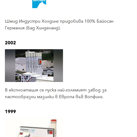
Шмид Индустри Холдинг придобива 100% Байосан
Германия (Бад Хинделанд).
2002
В експлоатация се пуска най-големият завод за
пастообразни мазилки в Европа във Вопфинг.
1999