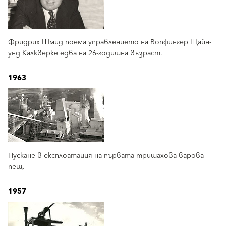
Фридрих Шмид поема управлението на Вопфингер Щайн-
унд Калкверке едва на 26-годишна възраст.
1963
Пускане в експлоатация на първата тришахова варова
пещ.
1957