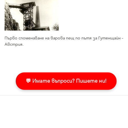
Първо споменаване на варова пещ по пътя за Гутенщайн –
Австрия.
💬 Имате въпроси? Пишете ни!
Продукти
Свържете се с нас!
Мазилки и бои за фасада
Пишете ни в Messenger
Топлоизолационни системи
Свържете се с нас