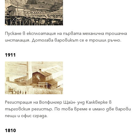
Пускане в експлоатация на първата механична трошачна
инсталация. Дотогава варовикът се е трошил ръчно.
1911
Регистрация на Вопфингер Щайн- унд Калкверке в
търговския регистър. По това време е имало две варови
пещи и офис сграда.
1810