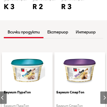
K 3
R 2
R 3
Всички продукти
Екстериор
Интериор
Баумит ПураТоп
Баумит СтарТоп
Баумит ПураТоп
Баумит СтарТоп