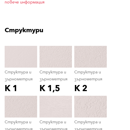
повече информация
Структури
clear
Структура и
Структура и
Структура и
зърнометрия
зърнометрия
зърнометрия
K 1
K 1,5
K 2
Структура и зърнометрия
color_name
Структура и
Структура и
Структура и
зърнометрия
зърнометрия
зърнометрия