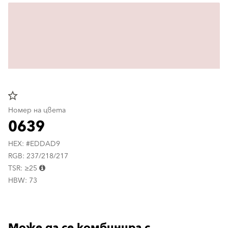
star_border
Номер на цвета
0639
HEX: #EDDAD9
RGB: 237/218/217
TSR: ≥25
HBW: 73
Може да се комбинира с