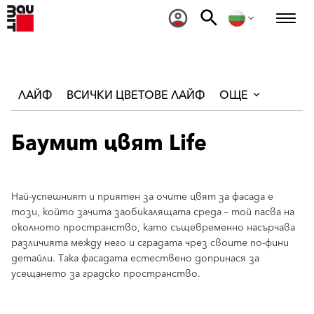
ЛАЙФ
ВСИЧКИ ЦВЕТОВЕ ЛАЙФ
ОЩЕ
Баумит цвят Life
Най-успешният и приятен за очите цвят за фасада е
този, който зачита заобикалящата среда – той пасва на
околното пространство, като същевременно насърчава
различията между него и сградата чрез своите по-фини
детайли. Така фасадата естествено допринася за
усещането за градско пространство.