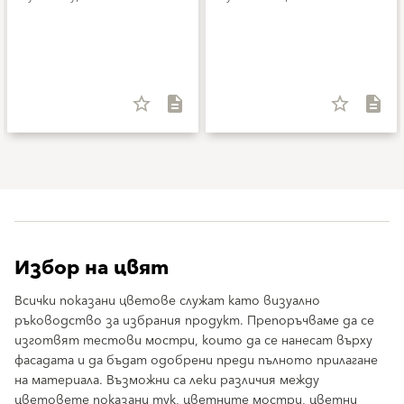
star_border
description
star_border
description
Избор на цвят
Всички показани цветове служат като визуално
ръководство за избрания продукт. Препоръчваме да се
изготвят тестови мостри, които да се нанесат върху
фасадата и да бъдат одобрени преди пълното прилагане
на материала. Възможни са леки различия между
цветовете показани тук, цветните мостри, цветни