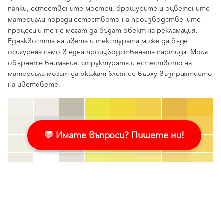
папки, естествените мостри, брошурите и оцветените
материали поради естеството на производствените
процеси и те не могат да бъдат обект на рекламация.
Еднаквостта на цвета и текстурата може да бъде
осигурена само в една производствената партида. Моля
обърнете внимание: структурата и естеството на
материала могат да окажат влияние върху възприятието
на цветовете.
clear
💬 Имате въпроси? Пишете ни!
Номер на цвета
color_name