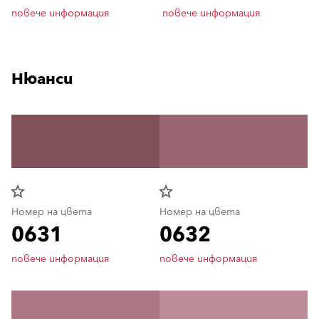
повече информация
повече информация
Нюанси
star_border
star_border
Номер на цвета
Номер на цвета
0631
0632
повече информация
повече информация