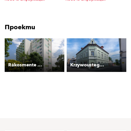
Проекти
Rákosmente garzonházak
Krzywoustego 3 - Kamienica