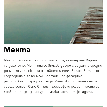
Мента
Ментовото е един от по-хладните, по-умерени варианти
на зеленото. Ментата се вписва добре с различни средни
до много леки нюанси на сивото и пеплявокафявото. По-
подходяща е за по-малки детайли по фасадите,
разположени в градска среда. Ментовото зелено не се
среща естествено в нашия географски регион, което го
прави по-подходящо за по-малки части от фасадата.