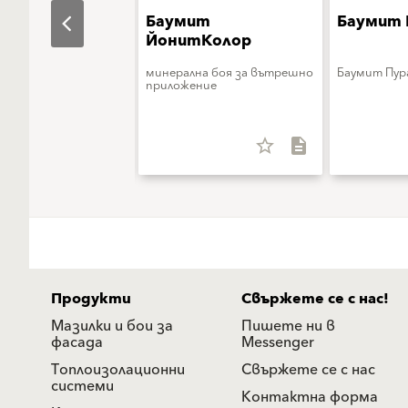
ит
Баумит
Баумит 
ваКолор
ЙонитКолор
на боя за защита и
минерална боя за вътрешно
Баумит Пур
на фасадите
приложение
star_border
description
star_border
description
Продукти
Свържете се с нас!
Мазилки и бои за
Пишете ни в
фасада
Messenger
Топлоизолационни
Свържете се с нас
системи
Контактна форма