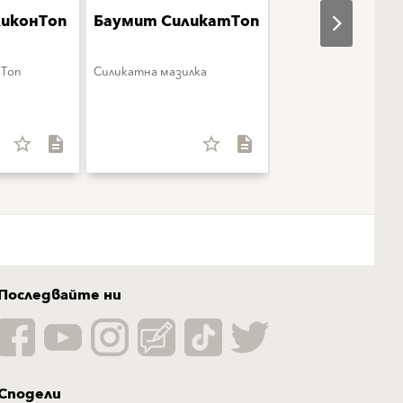
иконТоп
Баумит СиликатТоп
Баумит
ГранопорТоп
нТоп
Силикатна мазилка
Баумит ГранопорТо
star_border
description
star_border
description
star_b
Последвайте ни
Сподели