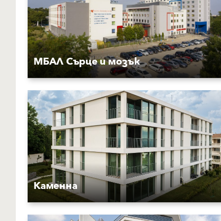
МБАЛ Сърце и мозък
Каменна