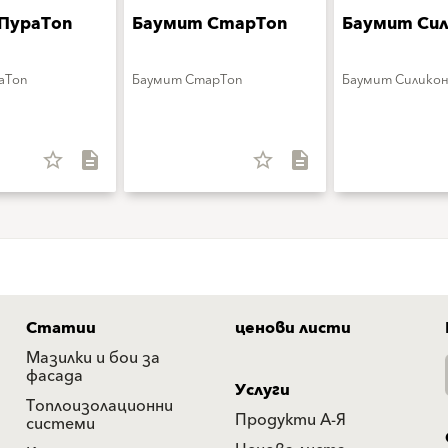
ПураТоп
Баумит СтарТоп
Баумит Сил
аТоп
Баумит СтарТоп
Баумит Силико
star_border
description
star_border
description
Статии
ценови листи
Мазилки и бои за
фасада
Услуги
Топлоизолационни
Продукти А-Я
системи