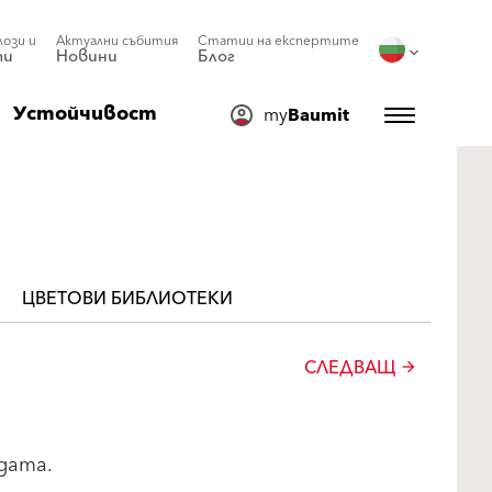
лози и
Актуални събития
Статии на експертите
ти
Новини
Блог
Устойчивост
my
Baumit
ЦВЕТОВИ БИБЛИОТЕКИ
СЛЕДВАЩ
arrow_forward
дата.