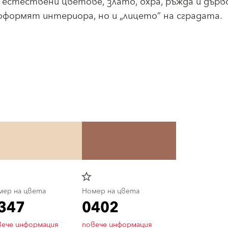
 естествени цветове, злато, охра, ръжда и дърв
оформят интериора, но и „лицето” на сградата.
star_border
мер на цвета
Номер на цвета
347
0402
вече информация
повече информация