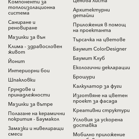
Ценова листа
Компоненти за
топлоизолационна
Архитектурни
система
детайли
Саниране и
Приложения в помощ
реновиране
на проектанта
Мазилки за вън
Търсачка на цветове
Клима - здравословен
Баумит ColorDesigner
живот
Баумит Клуб
Йонит
Екологични декларации
Интериорни бои
Брошури
Шпакловки
Калкулатор за фуги
Грундове и
принадлежности
Изготвяне на цветен
проект за фасада
Мазилки за вътре
Креативни структури
Полагане на керамични
покрития - Баумакол
Условия за ускорена
доставка
Замазки и нивелиращи
смеси
Мобилно приложение