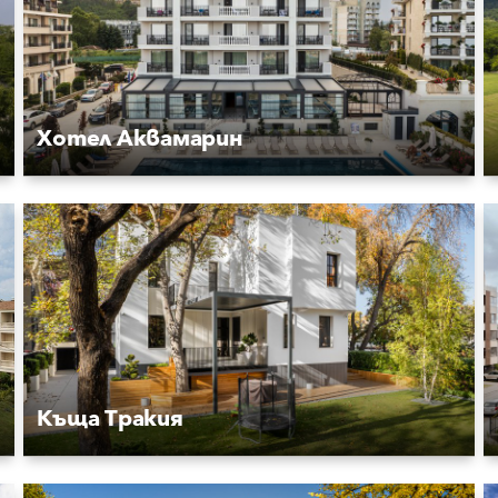
Хотел Аквамарин
Къща Тракия