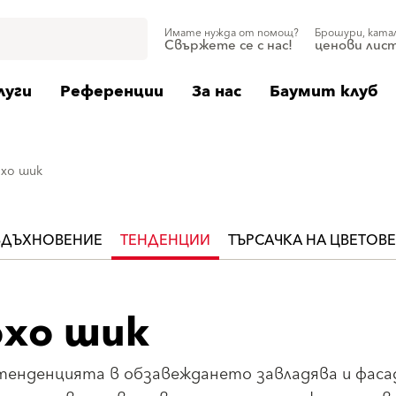
Имате нужда от помощ?
Брошури, ката
Свържете се с нас!
ценови лис
луги
Референции
За нас
Баумит клуб
хо шик
ВДЪХНОВЕНИЕ
ТЕНДЕНЦИИ
ТЪРСАЧКА НА ЦВЕТОВЕ
охо шик
тенденцията в обзавеждането завладява и фаса