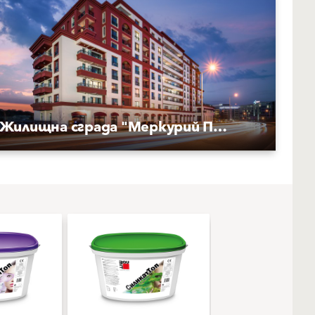
Жилищна сграда "Меркурий Плаза"