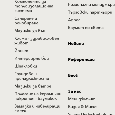
Компоненти за
Регионални мениджъри
топлоизолационна
система
Търговски партньори
Саниране и
Адрес
реновиране
Баумит по света
Мазилки за вън
Клима - здравословен
живот
Новини
Йонит
Интериорни бои
Референции
Шпакловки
Грундове и
Блог
принадлежности
Мазилки за вътре
За нас
Полагане на керамични
покрития - Баумакол
Мениджмънт
Замазки и нивелиращи
Визия & Мисия
смеси
Schmid Industrieholding