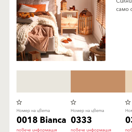
Силни
само 
star_border
star_border
star_border
Номер на цвета
Номер на цвета
Но
0018 Bianca
0333
0
повече информация
повече информация
по