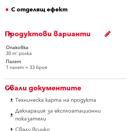
С отделящ ефект
Продуктови варианти
Опаковка
30 m' ролка
Палет
1 палет = 33 броя
Свали документите
Техническа карта на продукта
download
Декларация за експлоатационни
download
показатели
Свали всичко
download