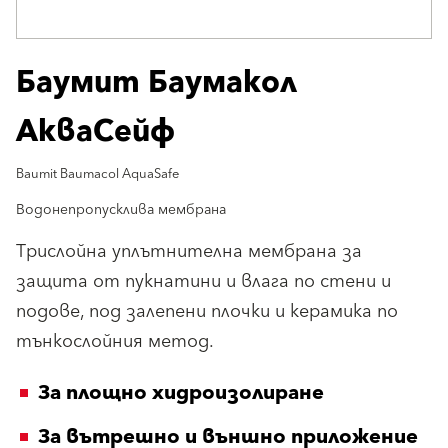
Баумит Баумакол
АкваСейф
Baumit Baumacol AquaSafe
Водонепропусклива мембрана
Трислойна уплътнителна мембрана за
защита от пукнатини и влага по стени и
подове, под залепени плочки и керамика по
тънкослойния метод.
За площно хидроизолиране
За вътрешно и външно приложение