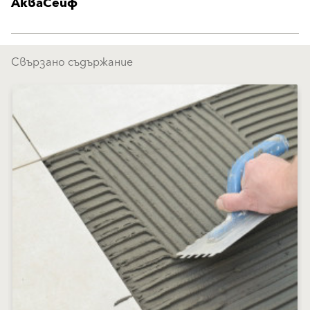
АкваСейф
Свързано съдържание