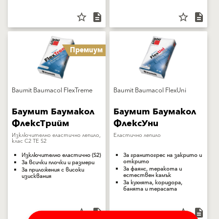
star_border
description
star_border
description
Премиум
Baumit Baumacol FlexTreme
Baumit Baumacol FlexUni
Баумит Баумакол
Баумит Баумакол
ФлексТрийм
ФлексУни
Изключително еластично лепило,
Еластично лепило
клас С2 TE S2
Изключително еластично (S2)
За гранитогрес на закрито и
открито
За всички плочки и размери
За фаянс, теракота и
За приложения с високи
естествен камък
изисквания
За кухнята, коридора,
банята и терасата
star_border
description
star_border
description