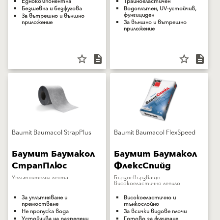
Еднокомпонентна
Трайноеластичен
Безшевна и безфугова
Водоплътен, UV-устойчив,
фунгициден
За вътрешно и външно
приложение
За външно и вътрешно
приложение
star_border
description
star_border
description
Baumit Baumacol StrapPlus
Baumit Baumacol FlexSpeed
Баумит Баумакол
Баумит Баумакол
СтрапПлюс
ФлексСпийд
Уплътнителна лента
Бързосвързващо
високоеластично лепило
За уплътняване и
Високоеластично и
премостване
тънкослойно
Не пропуска вода
За всички видове плочи
Устойчива на разредени
Готово за фугиране