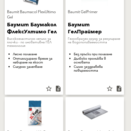
Baumit Baumacol FlexUltimo
Baumit GelPrimer
Gel
Баумит Баумакол
Баумит
ФлексУлтимо Гел
ГелПраймер
Високоеластично лепило за
Гелообразен грунд за регулиране
плочки - по иновативна ГЕЛ
на водопопиваемостта
технология
Лесно полагане
Без пръски при полагане
Оптимизирано време за
Дълбоко прониква в
набиране на якост
основата
Сигурно залепване
Силно заздравява
повърхността
star_border
description
star_border
description