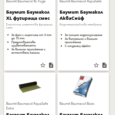
Baumit Baumacol XL Fuge
Baumit Baumacol AquaSafe
Баумит Баумакол
Баумит Баумакол
XL фугираща смес
АкваСейф
Еластична циментова фугираща
Водонепропусклива мембрана
смес
За фуги с широчина от 3 mm
За площно хидроизолиране
до 15 mm
За вътрешно и външно
Предотвратява
приложение
изцветяванията
С отделящ ефект
За външно приложение и
естествени камъни
star_border
description
star_border
description
Baumit Baumacol AquaSafe
Baumit Baumacol Basic
Extra
Баумит Баумакол
Баумит Баумакол