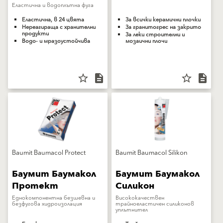
Eластична и водоплътна фуга
Еластична, в 24 цвята
За всички керамични плочки
Нереагираща с хранителни
За гранитогрес на закрито
продукти
За леки строителни и
Водо- и мразоустойчива
мозаични плочи
star_border
description
star_border
description
Baumit Baumacol Protect
Baumit Baumacol Silikon
Баумит Баумакол
Баумит Баумакол
Протект
Силикон
Еднокомпонентна безшевна и
Висококачествен
безфугова хидроизолация
трайноеластичен силиконов
уплътнител