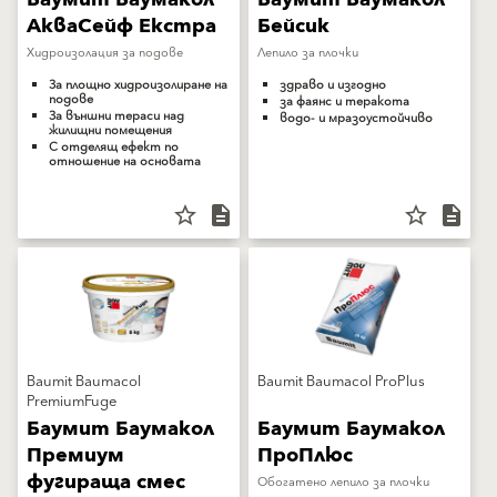
АкваСейф Екстра
Бейсик
Хидроизолация за подове
Лепило за плочки
За площно хидроизолиране на
здраво и изгодно
подове
за фаянс и теракота
За външни тераси над
водо- и мразоустойчиво
жилищни помещения
С отделящ ефект по
отношение на основата
star_border
description
star_border
description
Baumit Baumacol
Baumit Baumacol ProPlus
PremiumFuge
Баумит Баумакол
Баумит Баумакол
Премиум
ПроПлюс
фугираща смес
Обогатено лепило за плочки