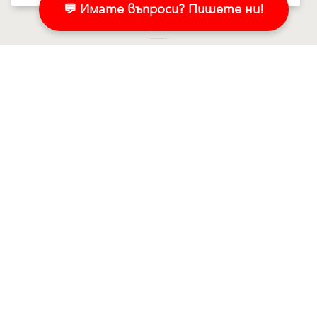
💬 Имате въпроси? Пишете ни!
1
Продукти
Свържете се с нас!
Мазилки и бои за фасада
Пишете ни в Messenger
Топлоизолационни системи
Свържете се с нас
Компоненти за
Контактна форма
топлоизолационна система
Регионални мениджъри
Саниране и реновиране
Търговски партньори
Мазилки за вън
Адрес
Клима - здравословен живот
Баумит по света
Йонит
Интериорни бои
Статии
Шпакловки
Мазилки и бои за фасада
Грундове и принадлежности
Топлоизолационни системи
Мазилки за вътре