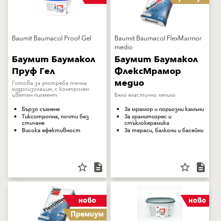
Baumit Baumacol Proof Gel
Baumit Baumacol FlexMarmor
medio
Баумит Баумакол
Баумит Баумакол
Пруф Гел
ФлексМрамор
медио
Готова за употреба течна
хидроизолация, с контролен
цветен пигмент
Бяло еластично лепило
Бързо съхнене
За мрамор и порьозни камъни
Тиксотропна, почти без
За гранитогрес и
стичане
стъклокерамика
Висока ефективност
За тераси, балкони и басейни
star_border
description
star_border
description
ново
ново
Премиум