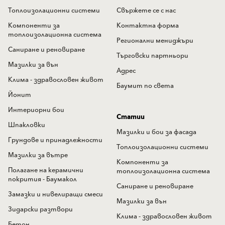
Топлоизолационни системи
Свържете се с нас
Компоненти за
Контактна форма
топлоизолационна система
Регионални мениджъри
Саниране и реновиране
Търговски партньори
Мазилки за вън
Адрес
Клима - здравословен живот
Баумит по света
Йонит
Интериорни бои
Статии
Шпакловки
Мазилки и бои за фасада
Грундове и принадлежности
Топлоизолационни системи
Мазилки за вътре
Компоненти за
Полагане на керамични
топлоизолационна система
покрития - Баумакол
Саниране и реновиране
Замазки и нивелиращи смеси
Мазилки за вън
Зидарски разтвори
Клима - здравословен живот
Бетон