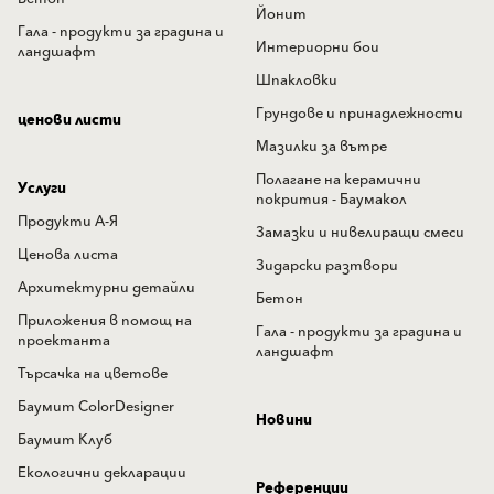
Йонит
Гала - продукти за градина и
Интериорни бои
ландшафт
Шпакловки
Грундове и принадлежности
ценови листи
Мазилки за вътре
Полагане на керамични
Услуги
покрития - Баумакол
Продукти А-Я
Замазки и нивелиращи смеси
Ценова листа
Зидарски разтвори
Архитектурни детайли
Бетон
Приложения в помощ на
Гала - продукти за градина и
проектанта
ландшафт
Търсачка на цветове
Баумит ColorDesigner
Новини
Баумит Клуб
Екологични декларации
Референции