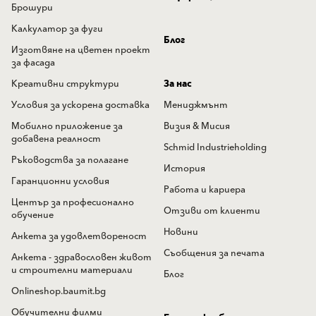
Брошури
Калкулатор за фуги
Блог
Изготвяне на цветен проект
за фасада
Креативни структури
За нас
Условия за ускорена доставка
Мениджмънт
Мобилно приложение за
Визия & Мисия
добавена реалност
Schmid Industrieholding
Ръководства за полагане
История
Гаранционни условия
Работа и кариера
Център за професионално
Отзиви от клиенти
обучение
Новини
Анкета за удовлетвореност
Съобщения за печата
Анкета - здравословен живот
и строителни материали
Блог
Onlineshop.baumit.bg
Обучителни филми