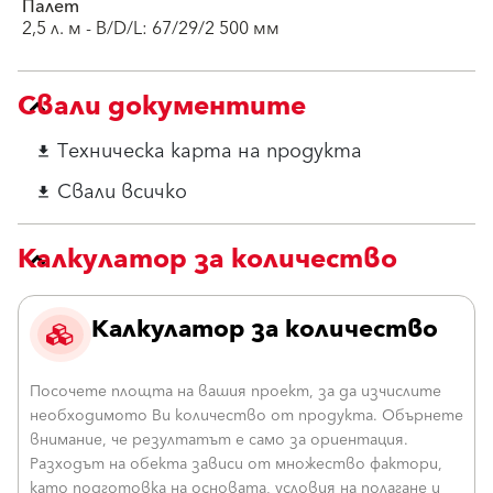
Палет
2,5 л. м - B/D/L: 67/29/2 500 мм
Свали документите
Техническа карта на продукта
download
Свали всичко
download
Калкулатор за количество
Калкулатор за количество
Посочете площта на вашия проект, за да изчислите
необходимото Ви количество от продукта. Обърнете
внимание, че резултатът е само за ориентация.
Разходът на обекта зависи от множество фактори,
като подготовка на основата, условия на полагане и